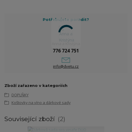
Potřebujete poradit?
Anna a Kristýna
776 724 751
info@dvetu.cz
Zboží zařazeno v kategoriích
DOPLŇKY
Koštovky na víno a dárkové sady
Související zboží
2