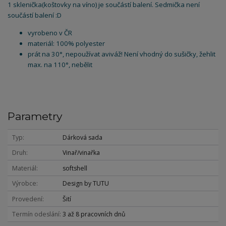
1 sklenička(koštovky na víno) je součástí balení. Sedmička není
součástí balení :D
vyrobeno v ČR
materiál: 100% polyester
prát na 30°, nepoužívat aviváž! Není vhodný do sušičky, žehlit
max. na 110°, nebělit
Parametry
Typ
Dárková sada
Druh
Vinař/vinařka
Materiál
softshell
Výrobce
Design by TUTU
Provedení
Šití
Termín odeslání
3 až 8 pracovních dnů