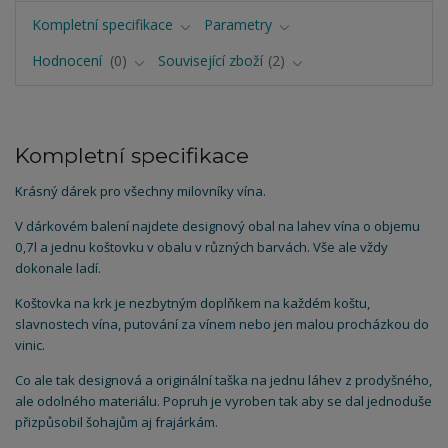
Kompletní specifikace
Parametry
Hodnocení
0
Související zboží
2
Kompletní specifikace
Krásný dárek pro všechny milovníky vína.
V dárkovém balení najdete designový obal na lahev vína o objemu
0,7l a jednu koštovku v obalu v různých barvách. Vše ale vždy
dokonale ladí.
Koštovka na krk je nezbytným doplňkem na každém koštu,
slavnostech vína, putování za vínem nebo jen malou procházkou do
vinic.
Co ale tak designová a originální taška na jednu láhev z prodyšného,
ale odolného materiálu. Popruh je vyroben tak aby se dal jednoduše
přizpůsobil šohajům aj frajárkám.