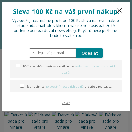
776 724 751
CZK
Sleva 100 Kč na váš první nákup.
0
0 Kč
Vyzkoušej nás, máme pro tebe 100 Kč slevu na první nákup,
stačí zadat mail, ale v klidu, u nás se nemusíš bát, že tě
budeme bombardovat newslettery. Když už něco pošleme,
Menu
bude to stát za to.
Úvod
DOPLŇKY
Dárková sada pro vinaře SINGLE
Odeslat
Dárková sada pro vinaře
Přeji si odebírat novinky e-mailem dle
podmínek zpracování osobních
SINGLE
údajů
.
Souhlasím se
zpracováním osobních údajů
pro účely registrace.
- 8 %
Zavřít