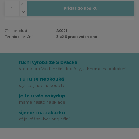
Přidat do košíku
Číslo produktu:
A0021
Termín odeslání:
3 až 8 pracovních dnů
ruční výroba ze Slovácka
šijeme pro Vás funkční doplňky, tiskneme na oblečení
TuTu se neokouká
styl, co jinde nekoupíte
je to u vás cobydup
máme našito na skladě
šijeme i na zakázku
ať je váš soubor originální