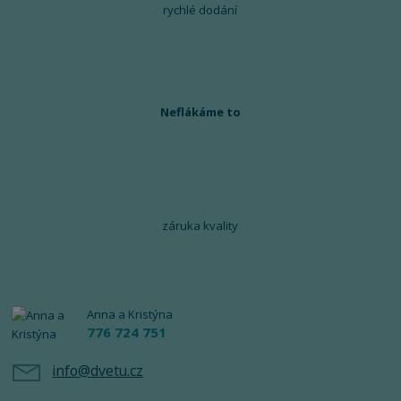
rychlé dodání
Neflákáme to
záruka kvality
Anna a Kristýna
776 724 751
info@dvetu.cz