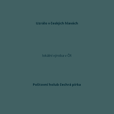
Uzrálo v českých hlavách
lokální výroba v ČR
Poštovní holub čechrá pírka