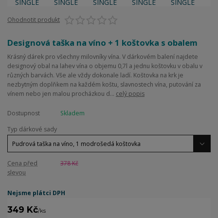
Ohodnotit produkt
Designová taška na víno + 1 koštovka s obalem
Krásný dárek pro všechny milovníky vína. V dárkovém balení najdete
designový obal na lahev vína o objemu 0,7l a jednu koštovku v obalu v
různých barvách. Vše ale vždy dokonale ladí. Koštovka na krk je
nezbytným doplňkem na každém koštu, slavnostech vína, putování za
vínem nebo jen malou procházkou d...
celý popis
Dostupnost
Skladem
Typ dárkové sady
Cena před
378 Kč
slevou
Nejsme plátci DPH
349 Kč
/
ks