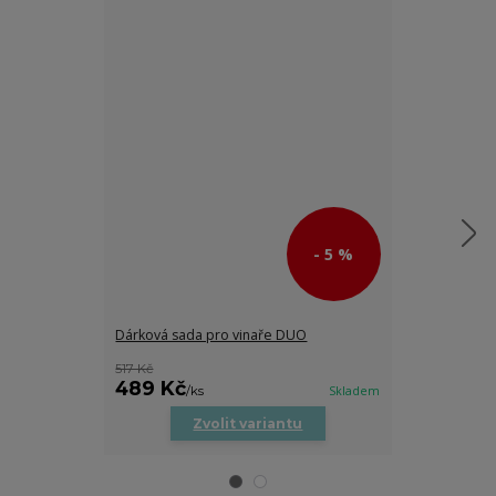
- 5 %
Dárková sada pro vinaře DUO
Koštovka na v
517 Kč
489 Kč
149 Kč
/
ks
Skladem
/
ks
Zvolit variantu
Zv