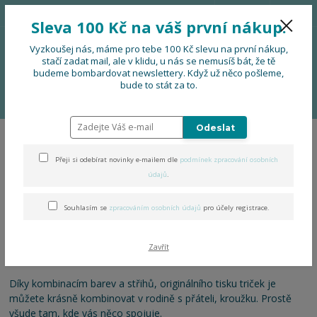
776 724 751
CZK
Sleva 100 Kč na váš první nákup.
0
0 Kč
Vyzkoušej nás, máme pro tebe 100 Kč slevu na první nákup,
stačí zadat mail, ale v klidu, u nás se nemusíš bát, že tě
budeme bombardovat newslettery. Když už něco pošleme,
Menu
bude to stát za to.
Úvod
OBLEČENÍ
Odeslat
OBLEČENÍ
Přeji si odebírat novinky e-mailem dle
podmínek zpracování osobních
údajů
.
Tisky na tričkách jsou vyráběny pěkně ručně, návrh a šablony
vznikají v naší dílně a jsou autorské.
Souhlasím se
zpracováním osobních údajů
pro účely registrace.
Trička s kapsou jsou jednoduché, svižné a něčím prostě jiné.
Dekor kapsy vždy ladí s odstínem trička, doplňuje ho, nebo
Zavřít
podtrhuje jeho barvu.
Díky kombinacím barev a střihů, originálního tisku triček je
můžete krásně kombinovat v rodině s přáteli, kroužku. Prostě
všude tam, kde vás něco spojuje.