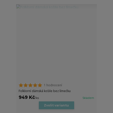
1 hodnocení
Folklorní dámská košile bez límečku
949 Kč
/
ks
Skladem
Zvolit variantu