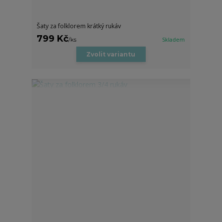
Šaty za folklorem krátký rukáv
799 Kč
/
ks
Skladem
Zvolit variantu