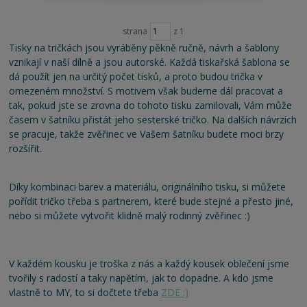
strana
z 1
Tisky na tričkách jsou vyráběny pěkně ručně, návrh a šablony
vznikají v naší dílně a jsou autorské. Každá tiskařská šablona se
dá použít jen na určitý počet tisků, a proto budou trička v
omezeném množství. S motivem však budeme dál pracovat a
tak, pokud jste se zrovna do tohoto tisku zamilovali, Vám může
časem v šatníku přistát jeho sesterské tričko. Na dalších návrzích
se pracuje, takže zvěřinec ve Vašem šatníku budete moci brzy
rozšířit.
Díky kombinaci barev a materiálu, originálního tisku, si můžete
pořídit tričko třeba s partnerem, které bude stejné a přesto jiné,
nebo si můžete vytvořit klidně malý rodinný zvěřinec :)
V každém kousku je troška z nás a každý kousek oblečení jsme
tvořily s radostí a taky napětím, jak to dopadne. A kdo jsme
vlastně to MY, to si dočtete třeba
ZDE :)