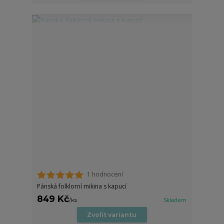
1 hodnocení
Pánská folklorní mikina s kapucí
849 Kč
/
ks
Skladem
Zvolit variantu