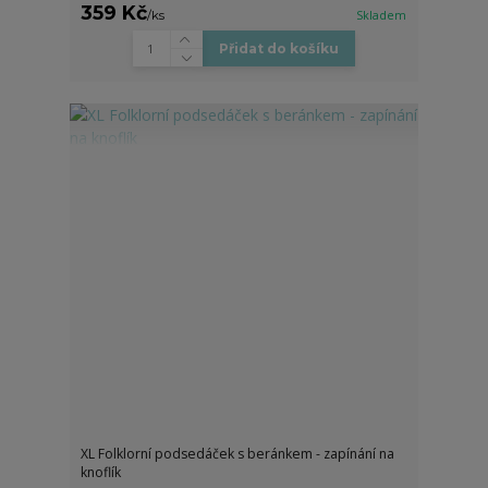
359 Kč
/
ks
Skladem
Přidat do košíku
XL Folklorní podsedáček s beránkem - zapínání na
knoflík