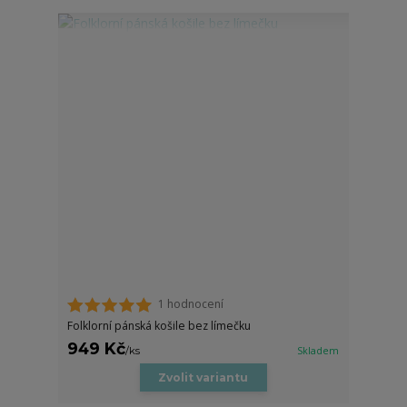
1 hodnocení
Folklorní pánská košile bez límečku
949 Kč
/
ks
Skladem
Zvolit variantu