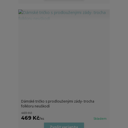
Dámské tričko s prodlouženými zády- trocha
folkloru neuškodí
469 Kč
469 Kč
/
ks
Skladem
Zvolit variantu