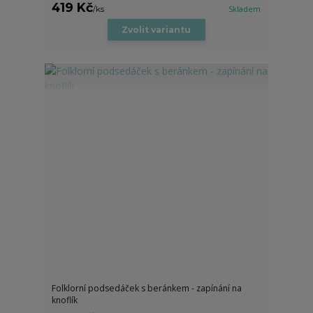
419 Kč
/
ks
Skladem
Zvolit variantu
Folklorní podsedáček s beránkem - zapínání na
knoflík