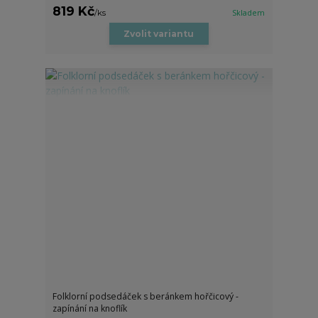
819 Kč
/
ks
Skladem
Zvolit variantu
Folklorní podsedáček s beránkem hořčicový -
zapínání na knoflík