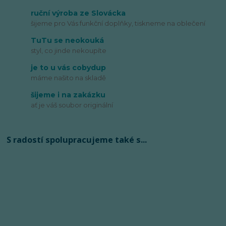
ruční výroba ze Slovácka
šijeme pro Vás funkční doplňky, tiskneme na oblečení
TuTu se neokouká
styl, co jinde nekoupíte
je to u vás cobydup
máme našito na skladě
šijeme i na zakázku
ať je váš soubor originální
S radostí spolupracujeme také s...