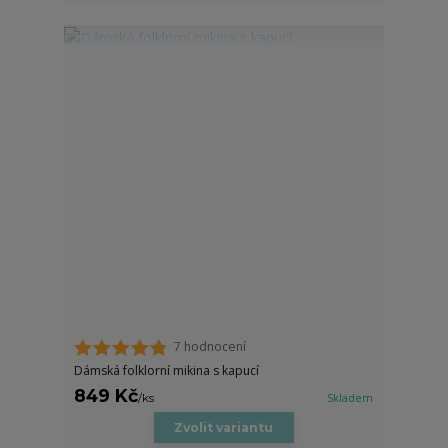
7 hodnocení
Dámská folklorní mikina s kapucí
849 Kč
/
ks
Skladem
Zvolit variantu