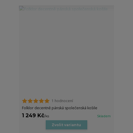
1 hodnocení
Folklor decentně pánská společenská košile
1 249 Kč
/
ks
Skladem
Zvolit variantu