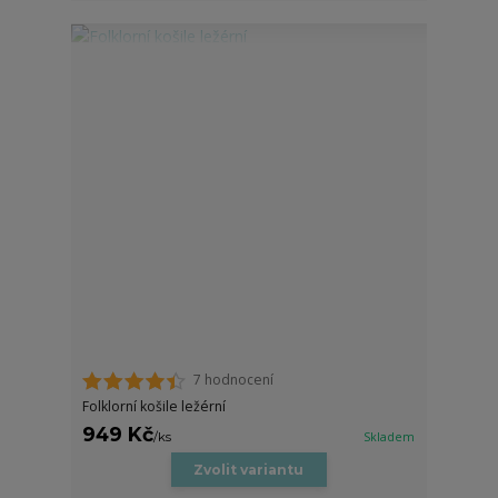
7 hodnocení
Folklorní košile ležérní
949 Kč
/
ks
Skladem
Zvolit variantu