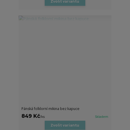
Zvolit variantu
Pánská folklorní mikina bez kapuce
849 Kč
/
ks
Skladem
Zvolit variantu