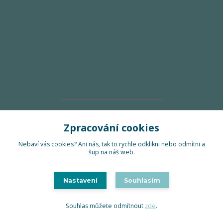
Zpracování cookies
Nebaví vás cookies? Ani nás, tak to rychle odklikni nebo odmítni a
Uzrálo v českých hlavách
šup na náš web.
Nastavení
Souhlasím
Souhlas můžete odmítnout
zde
.
lokální výroba v ČR