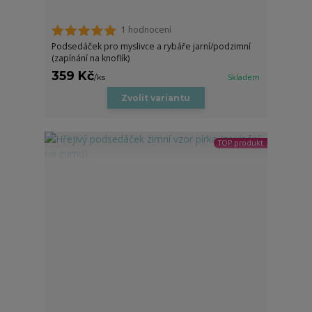
1 hodnocení
Podsedáček pro myslivce a rybáře jarní/podzimní
(zapínání na knoflík)
359 Kč
/
ks
Skladem
Zvolit variantu
TOP produkt