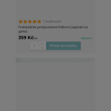
1 hodnocení
Podsedáček jarní/podzimní folklorní (zapínání na
gumu)
359 Kč
/
ks
Skladem
Přidat do košíku