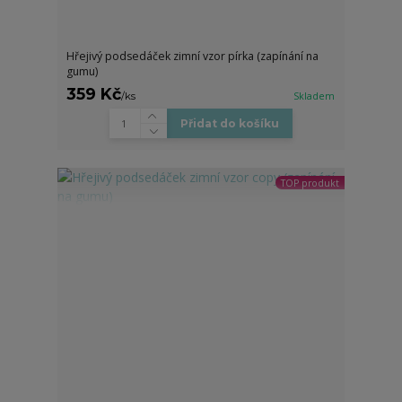
Hřejivý podsedáček zimní vzor pírka (zapínání na
gumu)
359 Kč
/
ks
Skladem
Přidat do košíku
TOP produkt