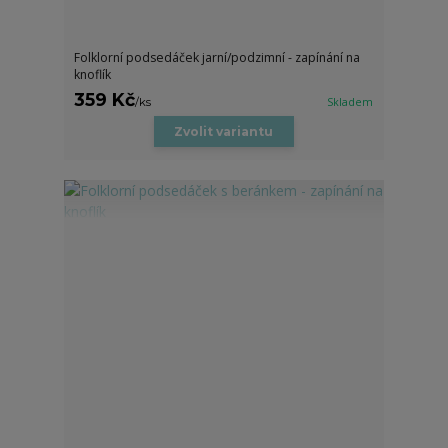
Folklorní podsedáček jarní/podzimní - zapínání na
knoflík
359 Kč
/
ks
Skladem
Zvolit variantu