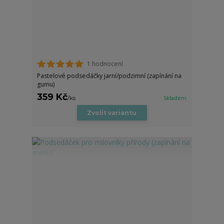
1 hodnocení
Pastelové podsedáčky jarní/podzimní (zapínání na
gumu)
359 Kč
/
ks
Skladem
Zvolit variantu