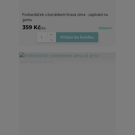
Podsedáček s beránkem hravá zima - zapínání na
gumu
359 Kč
/
ks
Skladem
Přidat do košíku