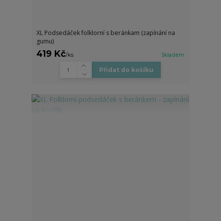
XL Podsedáček folklorní s beránkam (zapínání na
gumu)
419 Kč
/
ks
Skladem
Přidat do košíku