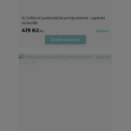
XL Folklorní podsedáček jarní/podzimní - zapínání
na knoflík
419 Kč
/
ks
Skladem
Zvolit variantu