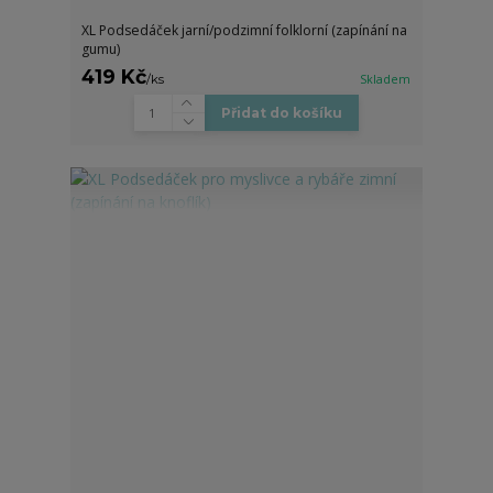
XL Podsedáček jarní/podzimní folklorní (zapínání na
gumu)
419 Kč
/
ks
Skladem
Přidat do košíku