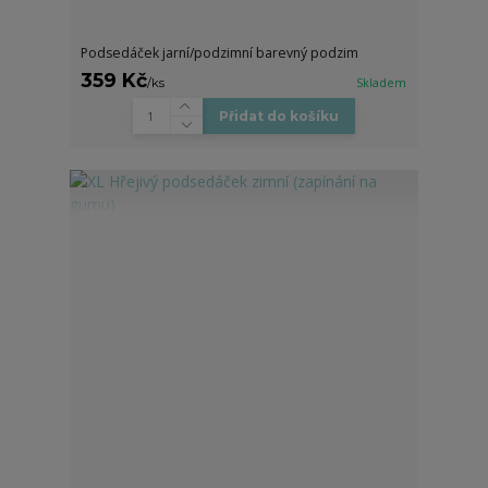
Podsedáček jarní/podzimní barevný podzim
359 Kč
/
ks
Skladem
Přidat do košíku