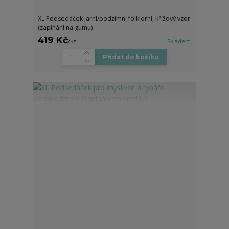
XL Podsedáček jarní/podzimní folklorní, křížový vzor
(zapínání na gumu)
419 Kč
/
ks
Skladem
Přidat do košíku