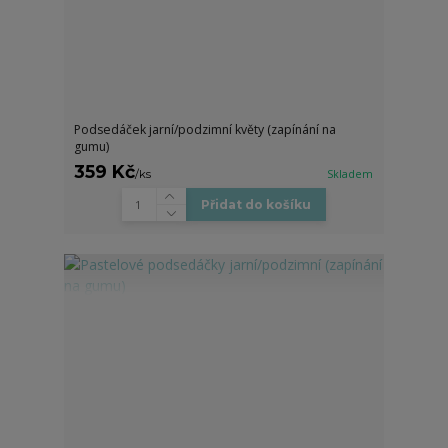
Podsedáček jarní/podzimní květy (zapínání na
gumu)
359 Kč
/
ks
Skladem
Přidat do košíku