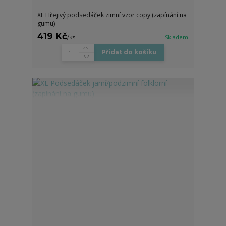
XL Hřejivý podsedáček zimní vzor copy (zapínání na
gumu)
419 Kč
/
ks
Skladem
Přidat do košíku