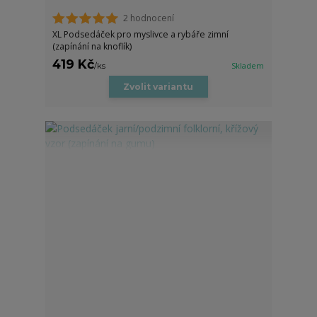
2 hodnocení
XL Podsedáček pro myslivce a rybáře zimní
(zapínání na knoflík)
419 Kč
/
ks
Skladem
Zvolit variantu