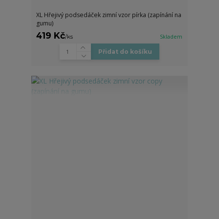
XL Hřejivý podsedáček zimní vzor pírka (zapínání na
gumu)
419 Kč
/
ks
Skladem
Přidat do košíku