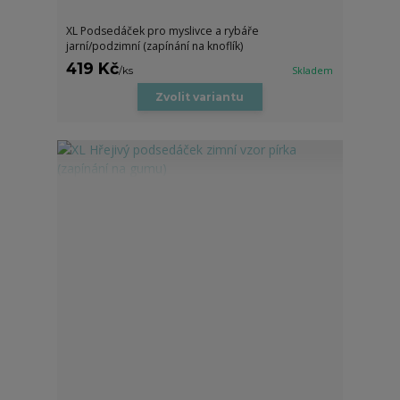
XL Podsedáček pro myslivce a rybáře
jarní/podzimní (zapínání na knoflík)
419 Kč
/
ks
Skladem
Zvolit variantu