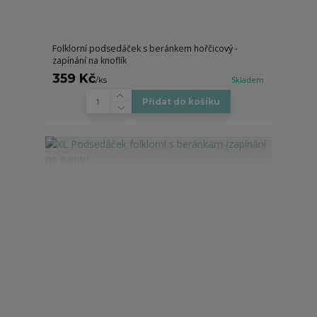
Folklorní podsedáček s beránkem hořčicový -
zapínání na knoflík
359 Kč
/
ks
Skladem
Přidat do košíku