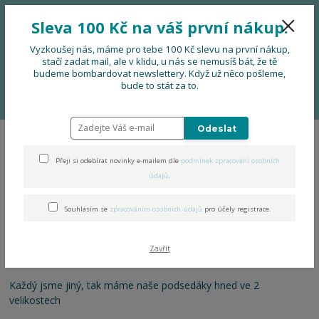
776 724 751
CZK
Sleva 100 Kč na váš první nákup.
0
0 Kč
Vyzkoušej nás, máme pro tebe 100 Kč slevu na první nákup,
stačí zadat mail, ale v klidu, u nás se nemusíš bát, že tě
budeme bombardovat newslettery. Když už něco pošleme,
Menu
bude to stát za to.
Úvod
DOPLŇKY
Podsedáčky
Odeslat
Podsedáčky
Přeji si odebírat novinky e-mailem dle
podmínek zpracování osobních
údajů
.
Vítej dobrodruhu!
Jsi-li turista, výletník, rodič, prarodič,
sportovec, lenoch, nimrod, houbař, pejskař, nebo třeba všechno
Souhlasím se
zpracováním osobních údajů
pro účely registrace.
najednou (kdo by nechtěl být superhrdina), máme pro tebe
geniální řešení pro tvá každodenní dobrodružství.
Zavřít
Šup s ním do kapsy a běž tam, kam tě nohy ponesou.
Každý jsme jiný, tak máme naše podsedáky hned ve 2
velikostech