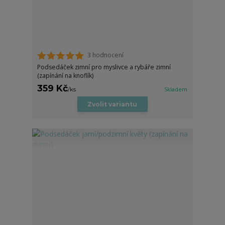
3 hodnocení
Podsedáček zimní pro myslivce a rybáře zimní
(zapínání na knoflík)
359 Kč
/
ks
Skladem
Zvolit variantu