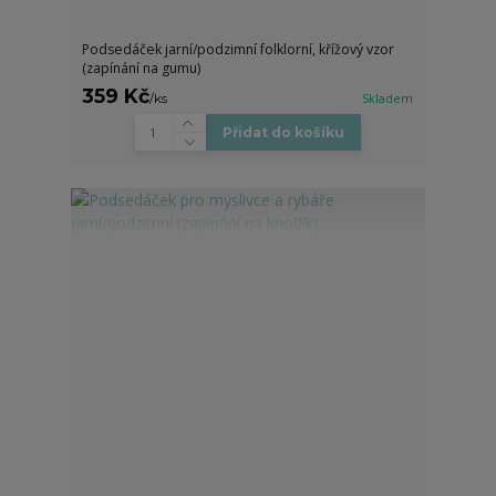
Podsedáček jarní/podzimní folklorní, křížový vzor
(zapínání na gumu)
359 Kč
/
ks
Skladem
Přidat do košíku