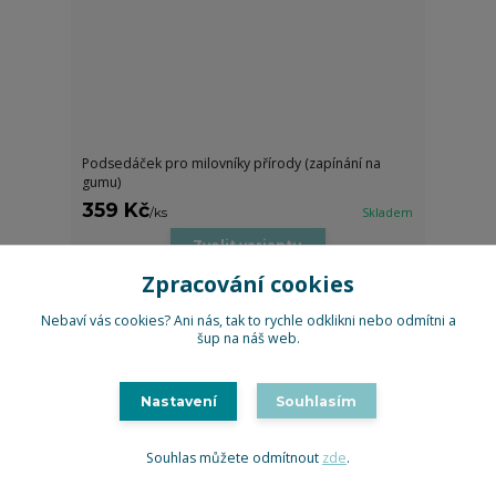
Podsedáček pro milovníky přírody (zapínání na
gumu)
359 Kč
/
ks
Skladem
Zvolit variantu
Zpracování cookies
Nebaví vás cookies? Ani nás, tak to rychle odklikni nebo odmítni a
strana
z 1
šup na náš web.
Nastavení
Souhlasím
Potřebujete poradit?
Souhlas můžete odmítnout
zde
.