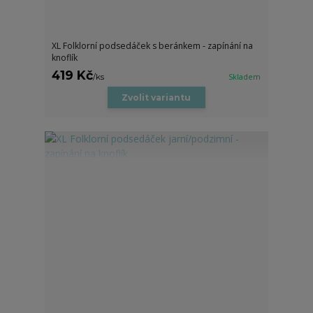
XL Folklorní podsedáček s beránkem - zapínání na
knoflík
419 Kč
/
ks
Skladem
Zvolit variantu