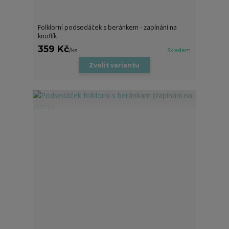
Folklorní podsedáček s beránkem - zapínání na
knoflík
359 Kč
/
ks
Skladem
Zvolit variantu