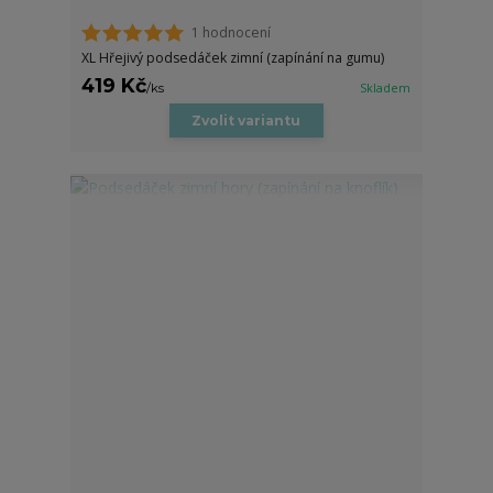
1 hodnocení
XL Hřejivý podsedáček zimní (zapínání na gumu)
419 Kč
/
ks
Skladem
Zvolit variantu