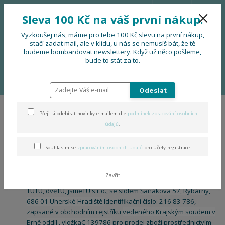
776 724 751
CZK
Sleva 100 Kč na váš první nákup.
0
0 Kč
Vyzkoušej nás, máme pro tebe 100 Kč slevu na první nákup,
stačí zadat mail, ale v klidu, u nás se nemusíš bát, že tě
budeme bombardovat newslettery. Když už něco pošleme,
Menu
bude to stát za to.
Úvod
Souhlas se zpracováním osobních údajů pro účely registrace
uživatelského účtu
Odeslat
Přeji si odebírat novinky e-mailem dle
podmínek zpracování osobních
Souhlas se zpracováním
údajů
.
osobních údajů pro účely
Souhlasím se
zpracováním osobních údajů
pro účely registrace.
registrace uživatelského účtu
Udělujete tímto souhlas společnosti:
Zavřít
TUTU, dvěTU, jsmeTU s.r.o., se sídlem
Šaňákova 57, Rybárny,
686 01 Uherské Hradiště
Identifikační číslo: 216 83 786,
zapsané v obchodním rejstříku
vedeného Krajským soudem v
Brně oddíl , vložkaC 139786
pro prodej zboží prostřednictvím