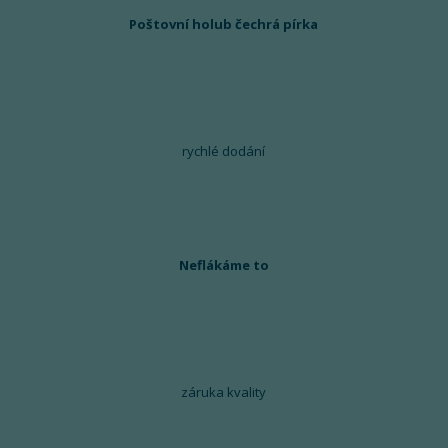
Poštovní holub čechrá pírka
rychlé dodání
Neflákáme to
záruka kvality