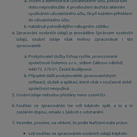
zřízení a administrace uživatelského účtu, pokud tuto
dobu neprodloužíte. K prodloužení dochází aktivním
využíváním uživatelského účtu, čili při každém přihlášení
do uživatelského účtu
nabídnutí pohodlnějšího nákupního zážitku
Zpracování osobních údajů je prováděno Správcem osobních
údajů, osobní údaje však mohou zpracovávat i tito
zpracovatelé:
Poskytovatel služby Eshop-rychle, provozované
společností Golemos s.r.o., sídlem Zátkovo nábřeží
448/73, 370 01, České Budějovice
Případně další poskytovatelé zpracovatelských
softwarů, služeb a aplikací, které však v současné době
společnost nevyužívá.
Osobní údaje nebudou předány mimo území EU.
Souhlas se zpracováním lze vzít kdykoliv zpět, a to a to
zasláním dopisu, emailu s žádostí o odstranění.
Vezměte, prosíme, na vědomí, že podle Nařízení máte právo:
vzít souhlas se zpracováním osobních údajů kdykoliv