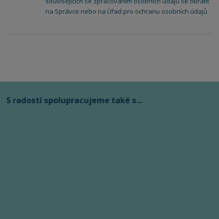
souvisejících se zpracováním osobních údajů se obrátit
na Správce nebo na Úřad pro ochranu osobních údajů
S radostí spolupracujeme také s...