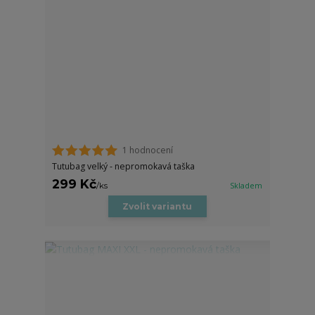
1 hodnocení
Tutubag velký - nepromokavá taška
299 Kč
/
ks
Skladem
Zvolit variantu