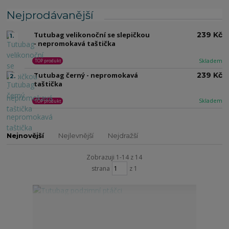
Nejprodávanější
Tutubag velikonoční se slepičkou
239 Kč
1.
- nepromokavá taštička
Skladem
TOP produkt
Tutubag černý - nepromokavá
239 Kč
2.
taštička
Skladem
TOP produkt
Nejnovější
Nejlevnější
Nejdražší
Zobrazuji 1-14 z 14
strana
z 1