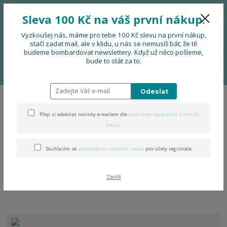
776 724 751
CZK
Sleva 100 Kč na váš první nákup.
0
0 Kč
Vyzkoušej nás, máme pro tebe 100 Kč slevu na první nákup,
stačí zadat mail, ale v klidu, u nás se nemusíš bát, že tě
budeme bombardovat newslettery. Když už něco pošleme,
Menu
bude to stát za to.
Úvod
DOPLŇKY
TUTUbagy
Odeslat
TUTUbagy
Přeji si odebírat novinky e-mailem dle
podmínek zpracování osobních
údajů
.
Představujeme TUTUbagy – taštičky, které si zamilujete!
Souhlasím se
zpracováním osobních údajů
pro účely registrace.
Vyrobené ze stylového a odolného letního softshellu, naše
TUTUbagy spojují praktičnost a jedinečný design. A co je na nich
nejlepší? Každý kousek je 100% domácí tvorba, šitá s láskou
Zavřít
přímo v České republice!