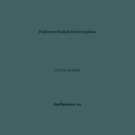
Poštovní holub čechrá pírka
rychlé dodání
Neflákáme to