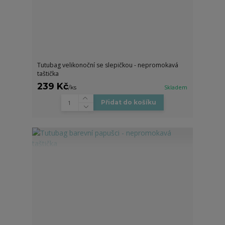
Tutubag velikonoční se slepičkou - nepromokavá
taštička
239 Kč
/
ks
Skladem
Přidat do košíku