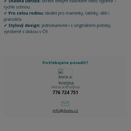
✔
Snadná údržba:
otřete vlhkým hadříkem nebo vyperte –
rychle schnou.
✔
Pro celou rodinu:
ideální pro maminky, tatínky, děti i
prarodiče.
✔
Stylový design:
jednobarevné i s originálními potisky,
vyrobené s láskou v ČR.
Potřebujete poradit?
Anna a Kristýna
776 724 751
info@dvetu.cz