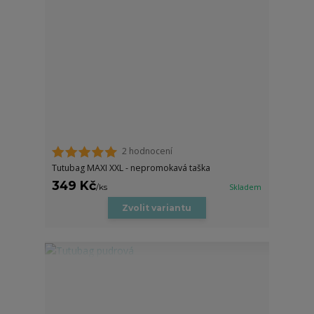
2 hodnocení
Tutubag MAXI XXL - nepromokavá taška
349 Kč
/
ks
Skladem
Zvolit variantu