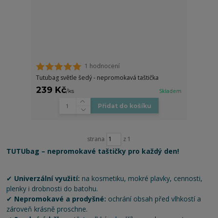
1 hodnocení
Tutubag světle šedý - nepromokavá taštička
239 Kč
/
ks
Skladem
Přidat do košíku
strana
z 1
TUTUbag – nepromokavé taštičky pro každý den!
✔
Univerzální využití:
na kosmetiku, mokré plavky, cennosti,
plenky i drobnosti do batohu.
✔
Nepromokavé a prodyšné:
ochrání obsah před vlhkostí a
zároveň krásně proschne.