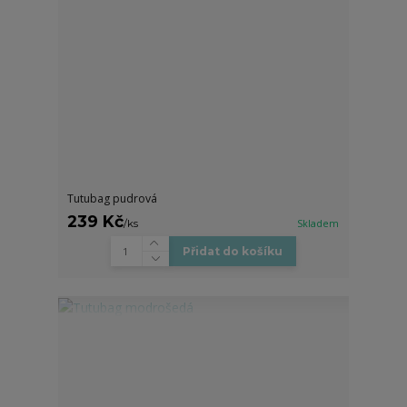
Tutubag pudrová
239 Kč
/
ks
Skladem
Přidat do košíku