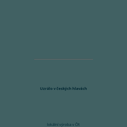
Uzrálo v českých hlavách
lokální výroba v ČR