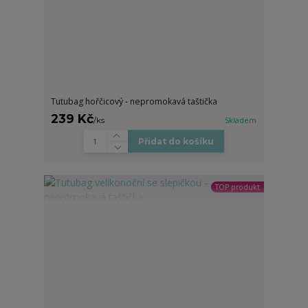
Tutubag hořčicový - nepromokavá taštička
239 Kč
/
ks
Skladem
Přidat do košíku
TOP produkt