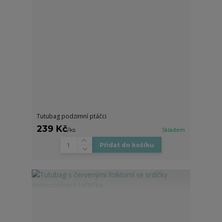
Tutubag podzimní ptáčci
239 Kč
/
ks
Skladem
Přidat do košíku