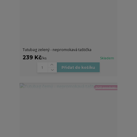
Tutubag zelený - nepromokavá taštička
239 Kč
/
ks
Skladem
Přidat do košíku
TOP produkt