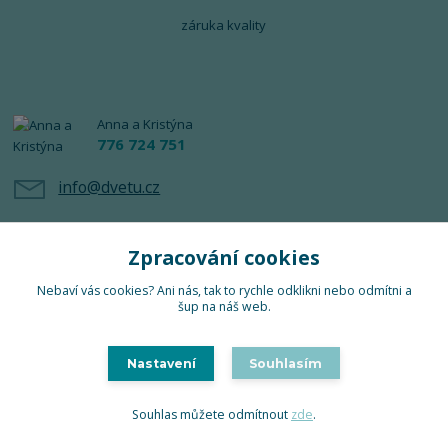
záruka kvality
Anna a Kristýna
776 724 751
info@dvetu.cz
Zpracování cookies
Nebaví vás cookies? Ani nás, tak to rychle odklikni nebo odmítni a
šup na náš web.
Upravit sběr cookies.
Nastavení
Souhlasím
TuTu 2024 © Všechna práva vyhrazena
Souhlas můžete odmítnout
zde
.
Vytvořeno na
Eshop-rychle.cz