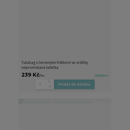
Tutubag s červenými folklorní se srdíčky
nepromokavá taštička
239 Kč
/
ks
Skladem
Přidat do košíku