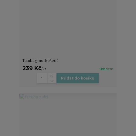
Tutubag modrošedá
239 Kč
/
ks
Skladem
Přidat do košíku