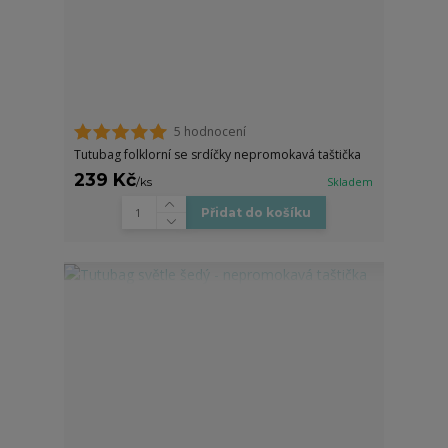
5 hodnocení
Tutubag folklorní se srdíčky nepromokavá taštička
239 Kč
/
ks
Skladem
Přidat do košíku