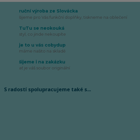
ruční výroba ze Slovácka
šijeme pro Vás funkční doplňky, tiskneme na oblečení
TuTu se neokouká
styl, co jinde nekoupíte
je to u vás cobydup
máme našito na skladě
šijeme i na zakázku
ať je váš soubor originální
S radostí spolupracujeme také s...