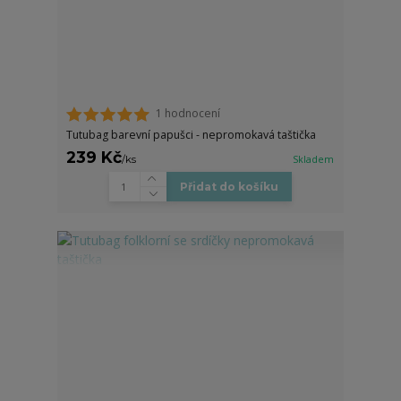
1 hodnocení
Tutubag barevní papušci - nepromokavá taštička
239 Kč
/
ks
Skladem
Přidat do košíku