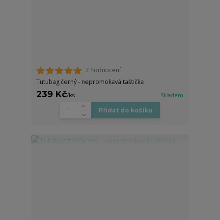
2 hodnocení
Tutubag černý - nepromokavá taštička
239 Kč
/
ks
Skladem
Přidat do košíku