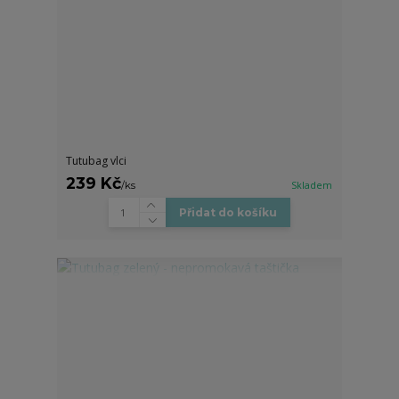
Tutubag vlci
239 Kč
/
ks
Skladem
Přidat do košíku