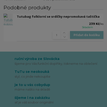
Podobné produkty
Tutubag folklorní se srdíčky nepromokavá taštička
239 Kč
/
ks
Skladem
Přidat do košíku
ruční výroba ze Slovácka
šijeme pro Vás funkční doplňky, tiskneme na oblečení
TuTu se neokouká
styl, co jinde nekoupíte
je to u vás cobydup
máme našito na skladě
šijeme i na zakázku
ať je váš soubor originální