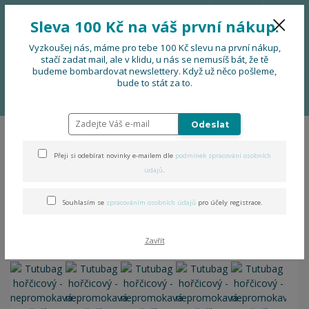
776 724 751
CZK
Sleva 100 Kč na váš první nákup.
0
0 Kč
Vyzkoušej nás, máme pro tebe 100 Kč slevu na první nákup,
stačí zadat mail, ale v klidu, u nás se nemusíš bát, že tě
budeme bombardovat newslettery. Když už něco pošleme,
Menu
bude to stát za to.
Úvod
DOPLŇKY
Tutubag hořčicový - nepromokavá taštička
Odeslat
Tutubag hořčicový -
Přeji si odebírat novinky e-mailem dle
podmínek zpracování osobních
nepromokavá taštička
údajů
.
Souhlasím se
zpracováním osobních údajů
pro účely registrace.
Zavřít