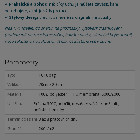
✔
Praktické a pohodlné:
díky uchu je můžete zavěsit, kam
potřebujete, a mít je vždy po ruce.
✔
Stylový design:
jednobarevné i s originálními potisky.
Náš TIP: Ideální do sněhu, na procházky, lyžování či sáňkování
(budete mít po ruce kapesníčky, balzám na rty, sluneční brýle, mobil,
něco tekutého na zahřátí,…. A hlavně zůstane vše v suchu.
Parametry
Typ
TUTUbag
Velikost
20cm x 20cm
Materiál
100% polyester + TPU membrána (8000/2000)
Údržba
Prát na 30°C, nebělit, nesušit v sušičce, nežehlit,
nečistit chemicky
Termín odeslání
3 až 8 pracovních dnů
Gramáž
200g/m2