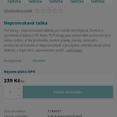
Ohodnotit produkt
Nepromokavá taška
TUTUbag – nepromokavé taštičky pro každý den!Stylové, funkční a
vyrobené s láskou v ČR. Naše TUTUbagy jsou univerzální pomocníci pro
celou rodinu: ✔ Na kosmetiku, mokré plavky, plenky, cennosti i
drobnosti do batohu.✔ Nepromokavé a prodyšné: ochrání obsah před
vlhkostí, a když něco zapomenete uvnitř...
celý popis
Dostupnost
Skladem
Nejsme plátci DPH
239 Kč
/
ks
Přidat do košíku
Číslo produktu:
TTB0037
Termín odeslání:
3 až 8 pracovních dnů