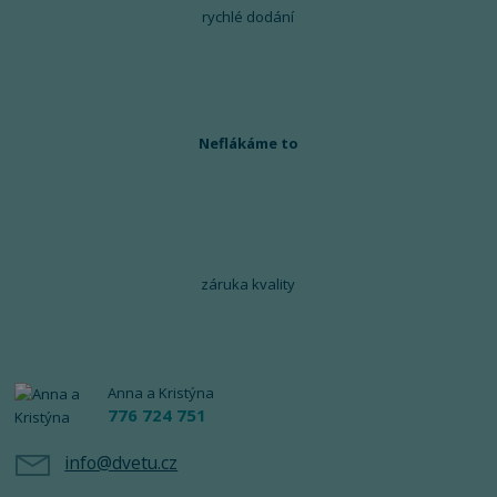
rychlé dodání
Neflákáme to
záruka kvality
Anna a Kristýna
776 724 751
info@dvetu.cz