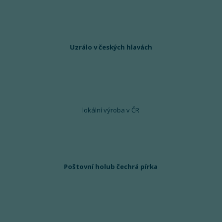
Uzrálo v českých hlavách
lokální výroba v ČR
Poštovní holub čechrá pírka