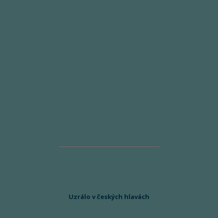
Uzrálo v českých hlavách