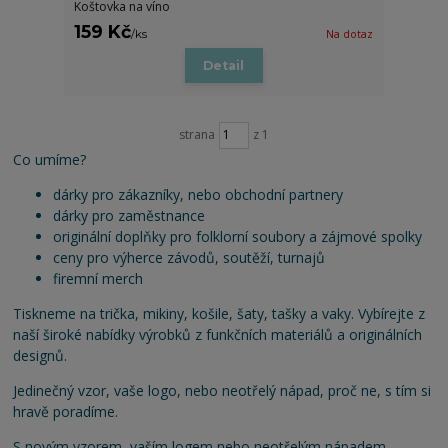
Koštovka na víno
159 Kč
/
ks
Na dotaz
Detail
strana
z 1
Co umíme?
dárky pro zákazníky, nebo obchodní partnery
dárky pro zaměstnance
originální doplňky pro folklorní soubory a zájmové spolky
ceny pro výherce závodů, soutěží, turnajů
firemní merch
Tiskneme na trička, mikiny, košile, šaty, tašky a vaky. Vybírejte z
naší široké nabídky výrobků z funkčních materiálů a originálních
designů.
Jedinečný vzor, vaše logo, nebo neotřelý nápad, proč ne, s tím si
hravě poradíme.
S novým vzorem, vaším logem nebo neotřelým nápadem