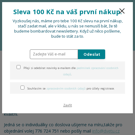
776 724 751
CZK
Sleva 100 Kč na váš první nákup.
0
0 Kč
Vyzkoušej nás, máme pro tebe 100 Kč slevu na první nákup,
stačí zadat mail, ale v klidu, u nás se nemusíš bát, že tě
budeme bombardovat newslettery. Když už něco pošleme,
Menu
bude to stát za to.
Úvod
PRO FIRMY, FESTIVALY, SOUBORY
Doplňky s vinařskou tématikou
Odeslat
Doplňky s vinařskou
Přeji si odebírat novinky e-mailem dle
podmínek zpracování osobních
tématikou
údajů
.
Souhlasím se
zpracováním osobních údajů
pro účely registrace.
Konec reklamních tužek, bloků, hrnků, které končí
v krabici nebo na dně šuplíku.
Zavřít
Naše výrobky jsou funkční, netradiční, originální, praktické a
kvalitní.
Jedná se o individuálky co doslova ušijeme na míru,takže pro
objednání volej 776 724 751 nebo pošly mail
info@dvetu.cz