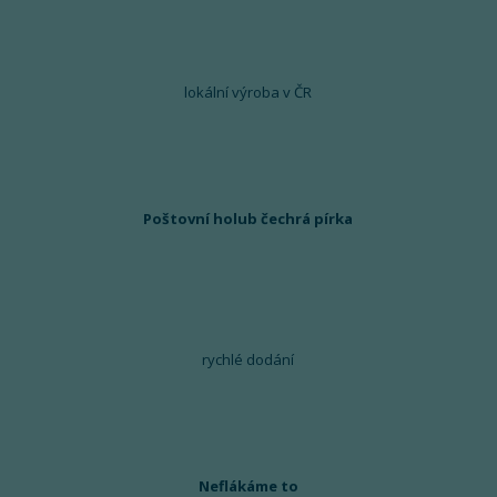
lokální výroba v ČR
Poštovní holub čechrá pírka
rychlé dodání
Neflákáme to