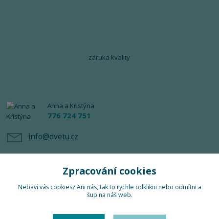
záruka kvality
Anna a Kristýna
776 724 751
info@dvetu.cz
Zpracování cookies
Nebaví vás cookies? Ani nás, tak to rychle odklikni nebo odmítni a
šup na náš web.
Upravit sběr cookies.