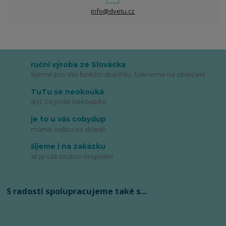
info@dvetu.cz
ruční výroba ze Slovácka
šijeme pro Vás funkční doplňky, tiskneme na oblečení
TuTu se neokouká
styl, co jinde nekoupíte
je to u vás cobydup
máme našito na skladě
šijeme i na zakázku
ať je váš soubor originální
S radostí spolupracujeme také s...