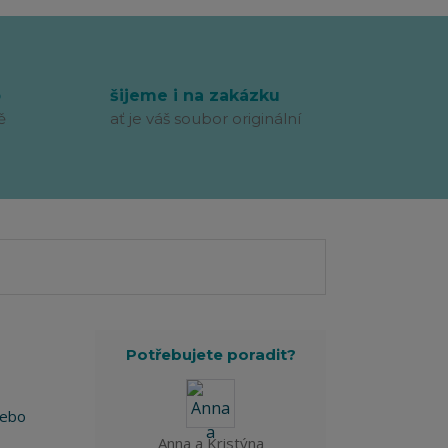
p
šijeme i na zakázku
ě
ať je váš soubor originální
Potřebujete poradit?
nebo
Anna a Kristýna