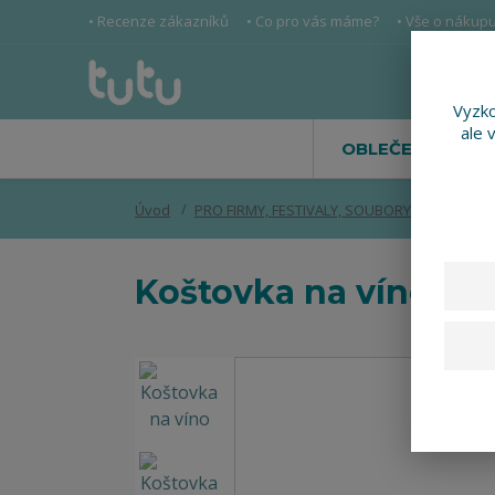
• Recenze zákazníků
• Co pro vás máme?
• Vše o nákup
Vyzko
ale 
OBLEČENÍ
Úvod
PRO FIRMY, FESTIVALY, SOUBORY
Koštovka
Koštovka na víno