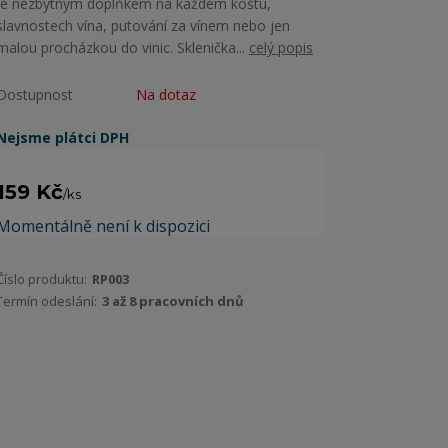
je nezbytným doplňkem na každém koštu,
slavnostech vína, putování za vínem nebo jen
malou procházkou do vinic. Sklenička...
celý popis
Dostupnost
Na dotaz
Nejsme plátci DPH
159 Kč
/
ks
Momentálně není k dispozici
Číslo produktu:
RP003
Termín odeslání:
3 až 8 pracovních dnů