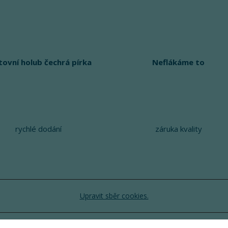
tovní holub čechrá pírka
Neflákáme to
rychlé dodání
záruka kvality
Upravit sběr cookies.