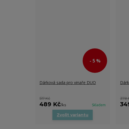
- 5 %
Dárková sada pro vinaře DUO
Dárk
517 Kč
378 
489 Kč
34
/
ks
Skladem
Zvolit variantu