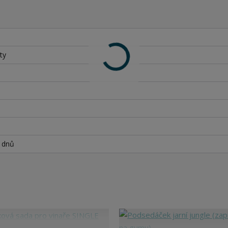
ty
h dnů