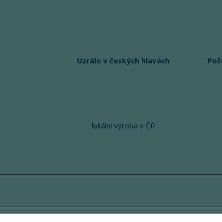
Uzrálo v českých hlavách
Poš
lokální výroba v ČR