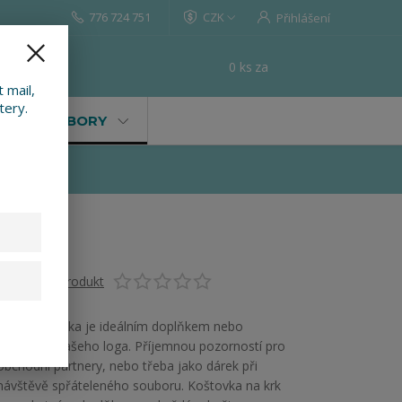
776 724 751
CZK
Přihlášení
0
ks
za
0 Kč
t
 mail,
tery.
VALY, SOUBORY
Ohodnotit produkt
Malá koštovka je ideálním doplňkem nebo
nositelem vašeho loga. Příjemnou pozorností pro
obchodní partnery, nebo třeba jako dárek při
návštěvě spřáteleného souboru. Koštovka na krk