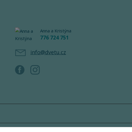
Anna a Kristýna
776 724 751
info@dvetu.cz