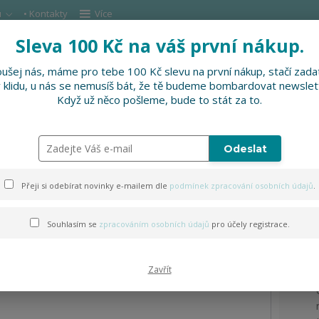
u
• Kontakty
Více
Sleva 100 Kč na váš první nákup.
Hleda
ušej nás, máme pro tebe 100 Kč slevu na první nákup, stačí zadat
v klidu, u nás se nemusíš bát, že tě budeme bombardovat newslet
DOPLŇKY
SLEVNĚNO
PRO FIRMY, FESTI
Když už něco pošleme, bude to stát za to.
 na víno
Odeslat
Přeji si odebírat novinky e-mailem dle
podmínek zpracování osobních údajů
.
Souhlasím se
zpracováním osobních údajů
pro účely registrace.
Zavřít