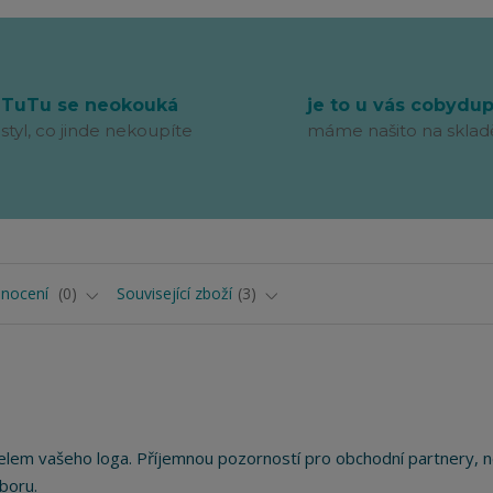
TuTu se neokouká
je to u vás cobydu
styl, co jinde nekoupíte
máme našito na sklad
nocení
0
Související zboží
3
elem vašeho loga. Příjemnou pozorností pro obchodní partnery, 
boru.