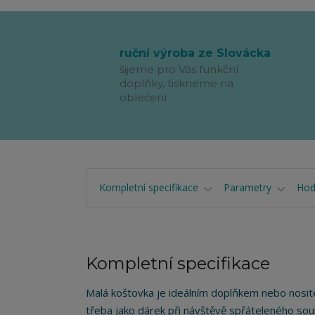
ruční výroba ze Slovácka
šijeme pro Vás funkční
doplňky, tiskneme na
oblečení
Kompletní specifikace
Parametry
Hod
Kompletní specifikace
Malá koštovka je ideálním doplňkem nebo nosit
třeba jako dárek při návštěvě spřáteleného sou