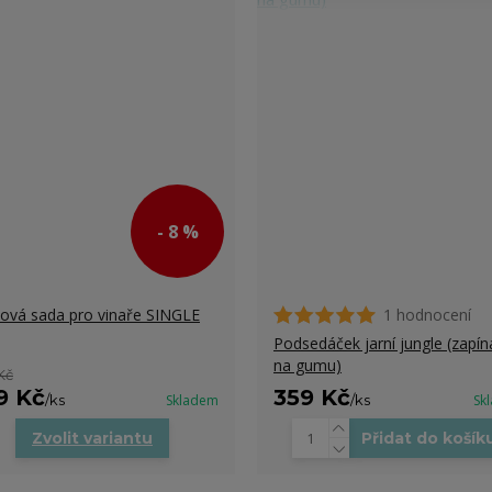
- 8 %
ová sada pro vinaře SINGLE
1 hodnocení
Podsedáček jarní jungle (zapín
na gumu)
Kč
9 Kč
359 Kč
/
ks
Skladem
/
ks
Sk
Zvolit variantu
Přidat do košík