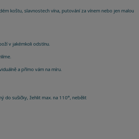
ém koštu, slavnostech vína, putování za vínem nebo jen malou
ží v jakémkoli odstínu.
hlíme.
viduálně a přímo vám na míru.
ý do sušičky, žehlit max. na 110°, nebělit