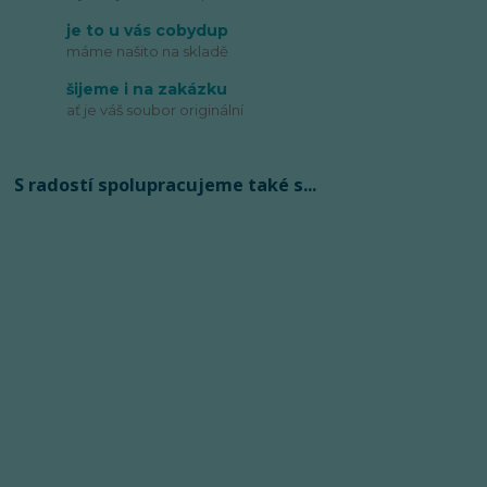
je to u vás cobydup
máme našito na skladě
šijeme i na zakázku
ať je váš soubor originální
S radostí spolupracujeme také s...