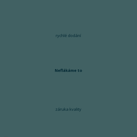
rychlé dodání
Neflákáme to
záruka kvality