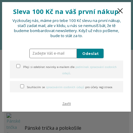
776 724 751
CZK
Sleva 100 Kč na váš první nákup.
0
0 Kč
Vyzkoušej nás, máme pro tebe 100 Kč slevu na první nákup,
stačí zadat mail, ale v klidu, u nás se nemusíš bát, že tě
budeme bombardovat newslettery. Když už něco pošleme,
Menu
bude to stát za to.
Úvod
OBLEČENÍ
Folklorní kolekce s kapsou
Odeslat
Folklorní kolekce s kapsou
Přeji si odebírat novinky e-mailem dle
podmínek zpracování osobních
údajů
.
Souhlasím se
zpracováním osobních údajů
pro účely registrace.
Dámské trička a šaty
Zavřít
Pánské trička a polokošile