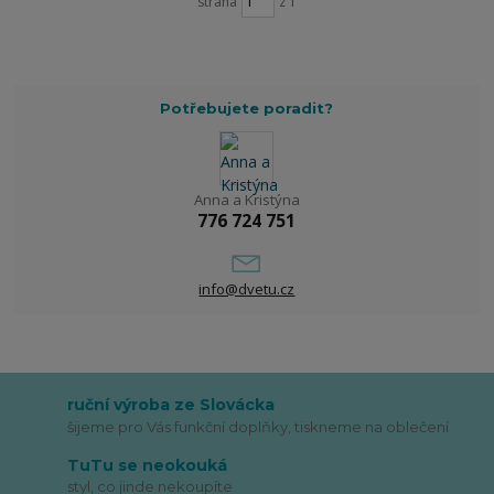
strana
z 1
Potřebujete poradit?
Anna a Kristýna
776 724 751
info@dvetu.cz
ruční výroba ze Slovácka
šijeme pro Vás funkční doplňky, tiskneme na oblečení
TuTu se neokouká
styl, co jinde nekoupíte