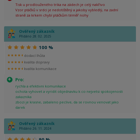
Tisk u prodlouženého trika na zádech je celý nakřivo
Vzor ptáčků v srdci je nedotištěný a jakoby vybledlý, na zadní
straně za krkem chybí ptáčkům téměř nohy
Ověřený zákazník
Přidáno 28. 02. 2025
100 %
dodací lhůta
kvalita dopravy
kvalita komunikace
Pro:
rychla a efektivni komunikace
ochota vyhovet a vyridit objednavku k co nejvetsi spokojenosti
zakaznika
zbozi je krasne, zabaleno peclive, da se rovnou venovat jako
darek
Ověřený zákazník
Přidáno 26. 11. 2024
90 %