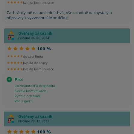
kvalita komunikace
Zachránily mě na poslední chvíli, vše ochotně nachystaly a
připravily k vyzvednutí. Moc děkuji
Ověřený zákazník
Přidáno 06. 06. 2024
100 %
dodací lhůta
kvalita dopravy
kvalita komunikace
Pro:
Rozmanitost a originalita
Skvela komunikace
Rychle odeslani
Vse super!!
Ověřený zákazník
Přidáno 28. 12. 2023
100 %