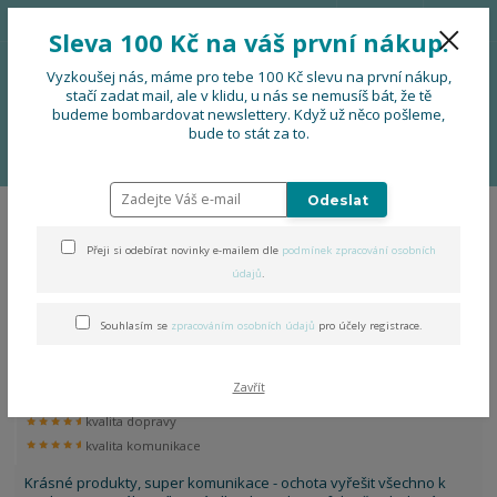
776 724 751
CZK
Sleva 100 Kč na váš první nákup.
0
0 Kč
Vyzkoušej nás, máme pro tebe 100 Kč slevu na první nákup,
stačí zadat mail, ale v klidu, u nás se nemusíš bát, že tě
budeme bombardovat newslettery. Když už něco pošleme,
Menu
bude to stát za to.
Úvod
• Recenze zákazníků
Odeslat
Přeji si odebírat novinky e-mailem dle
podmínek zpracování osobních
strana
z 1
údajů
.
Ověřený zákazník
Souhlasím se
zpracováním osobních údajů
pro účely registrace.
Přidáno 04. 05. 2026
100 %
Zavřít
dodací lhůta
kvalita dopravy
kvalita komunikace
Krásné produkty, super komunikace - ochota vyřešit všechno k