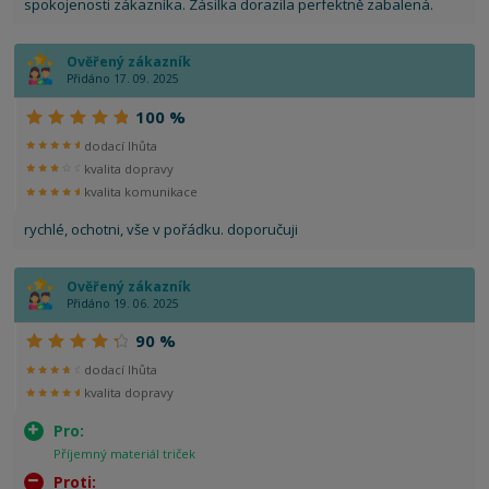
spokojenosti zákazníka. Zásilka dorazila perfektně zabalená.
Ověřený zákazník
Přidáno 17. 09. 2025
100 %
dodací lhůta
kvalita dopravy
kvalita komunikace
rychlé, ochotni, vše v pořádku. doporučuji
Ověřený zákazník
Přidáno 19. 06. 2025
90 %
dodací lhůta
kvalita dopravy
Pro:
Příjemný materiál triček
Proti: