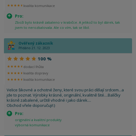
kvalita komunikace
Pro:
Zboží bylo krásně zabaleno v krabičce. A jelikož to byl dárek, tak
jsem to nerozbalovala. Ale co vím, tak se líbil.
Ověřený zákazník
Přidáno 21. 12. 2023
100 %
dodací lhůta
kvalita dopravy
kvalita komunikace
Velice šikovné a ochotné ženy, které svou práci dělají srdcem...a
jde to poznat. Výrobky krásné, originální, kvalitně šité....Balíčky
krásně zabalené, určitě vhodné i jako dárek....
Obchod vřele doporučuji!:)
Pro:
originální a kvalitní produkty
výborná komunikace