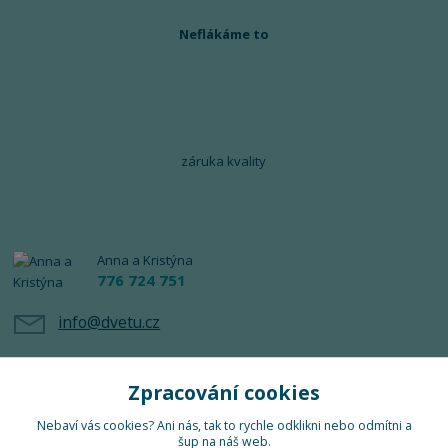
Neflákáme to
záruka kvality
Anna a Kristýna
776 724 751
info@dvetu.cz
Zpracování cookies
Nebaví vás cookies? Ani nás, tak to rychle odklikni nebo odmítni a
šup na náš web.