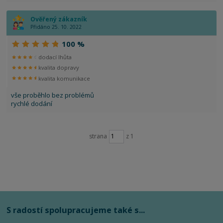
Ověřený zákazník
Přidáno 25. 10. 2022
100 %
dodací lhůta
kvalita dopravy
kvalita komunikace
vše proběhlo bez problémů
rychlé dodání
strana
z 1
S radostí spolupracujeme také s...