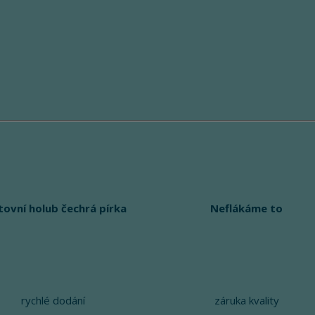
tovní holub čechrá pírka
Neflákáme to
rychlé dodání
záruka kvality