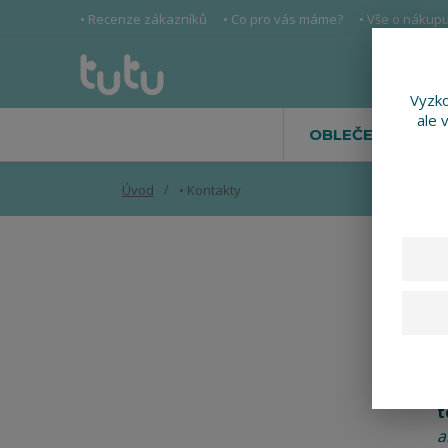
• Recenze zákazníků
• Co pro vás máme?
• Vše o nákup
Vyzko
ale 
OBLEČENÍ
Úvod
• Kontakty
K
e
t
a