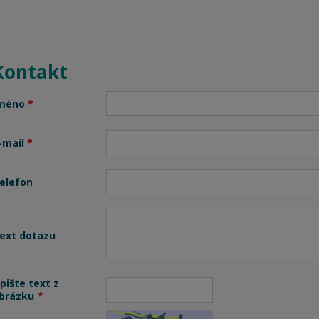
Kontakt
méno
*
-mail
*
elefon
ext dotazu
pište text z
brázku
*