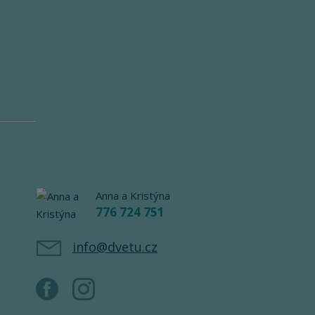
Anna a Kristýna
776 724 751
info@dvetu.cz