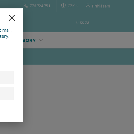
776 724 751
CZK
Přihlášení
0
ks
za
0 Kč
t
 mail,
tery.
VALY, SOUBORY