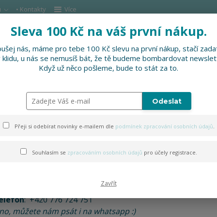
u
• Kontakty
Více
Sleva 100 Kč na váš první nákup.
Hleda
ušej nás, máme pro tebe 100 Kč slevu na první nákup, stačí zadat
v klidu, u nás se nemusíš bát, že tě budeme bombardovat newslet
DOPLŇKY
SLEVNĚNO
PRO FIRMY, FESTI
Když už něco pošleme, bude to stát za to.
Odeslat
Přeji si odebírat novinky e-mailem dle
podmínek zpracování osobních údajů
.
Zavoláme si?
Souhlasím se
zpracováním osobních údajů
pro účely registrace.
ristýna Vaverková a Anna Pálková, DvěTu
-mail:
info@dvetu.cz
Zavřít
elefon
: +420 776 724 751
no, můžete nám psát i na whatsapp :)