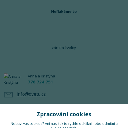
Neflákáme to
záruka kvality
Anna a Kristýna
776 724 751
info@dvetu.cz
Zpracování cookies
Nebaví vás cookies? Ani nás, tak to rychle odklikni nebo odmítni a