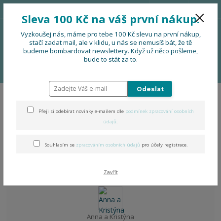
776 724 751
CZK
Sleva 100 Kč na váš první nákup.
0
0 Kč
Vyzkoušej nás, máme pro tebe 100 Kč slevu na první nákup,
stačí zadat mail, ale v klidu, u nás se nemusíš bát, že tě
budeme bombardovat newslettery. Když už něco pošleme,
Menu
bude to stát za to.
Úvod
OBLEČENÍ
Folklorní kolekce s kapsou
Dárkové sady
Odeslat
Dárkové sady
Přeji si odebírat novinky e-mailem dle
podmínek zpracování osobních
údajů
.
V této kategorii nebylo nalezeno žádné zboží.
Souhlasím se
zpracováním osobních údajů
pro účely registrace.
Zavřít
Potřebujete poradit?
Anna a Kristýna