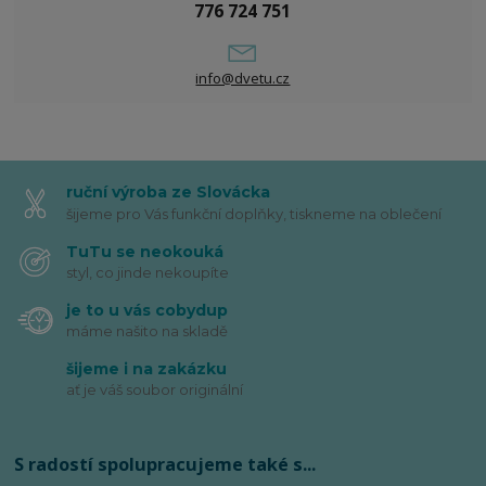
776 724 751
info@dvetu.cz
ruční výroba ze Slovácka
šijeme pro Vás funkční doplňky, tiskneme na oblečení
TuTu se neokouká
styl, co jinde nekoupíte
je to u vás cobydup
máme našito na skladě
šijeme i na zakázku
ať je váš soubor originální
S radostí spolupracujeme také s...