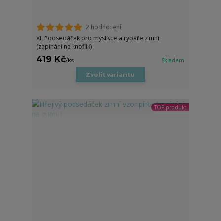
2 hodnocení
XL Podsedáček pro myslivce a rybáře zimní
(zapínání na knoflík)
419 Kč
/
ks
Skladem
Zvolit variantu
TOP produkt