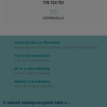
776 724 751
info@dvetu.cz
ruční výroba ze Slovácka
šijeme pro Vás funkční doplňky, tiskneme na oblečení
TuTu se neokouká
styl, co jinde nekoupíte
je to u vás cobydup
máme našito na skladě
šijeme i na zakázku
ať je váš soubor originální
S radostí spolupracujeme také s...