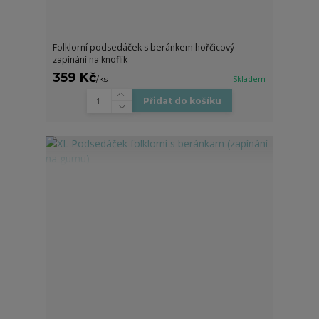
Folklorní podsedáček s beránkem hořčicový -
zapínání na knoflík
359 Kč
/
ks
Skladem
Přidat do košíku