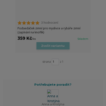
3 hodnocení
Podsedáček zimní pro myslivce a rybáře zimní
(zapínání na knoflík)
359 Kč
/
ks
Skladem
Zvolit variantu
strana
z 1
Potřebujete poradit?
Anna a Kristýna