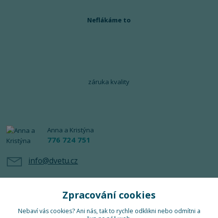
Neflákáme to
záruka kvality
Anna a Kristýna
776 724 751
info@dvetu.cz
Zpracování cookies
Nebaví vás cookies? Ani nás, tak to rychle odklikni nebo odmítni a