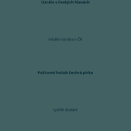
Uzrálo v českých hlavách
lokální výroba v ČR
Poštovní holub čechrá pírka
rychlé dodání