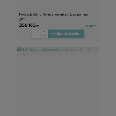
Podsedáček folklorní s beránkam (zapínání na
gumu)
359 Kč
/
ks
Skladem
Přidat do košíku