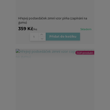
Hřejivý podsedáček zimní vzor pírka (zapínání na
gumu)
359 Kč
/
ks
Skladem
Přidat do košíku
TOP produkt