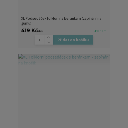
XL Podsedáček folklorní s beránkam (zapínání na
gumu)
419 Kč
/
ks
Skladem
Přidat do košíku