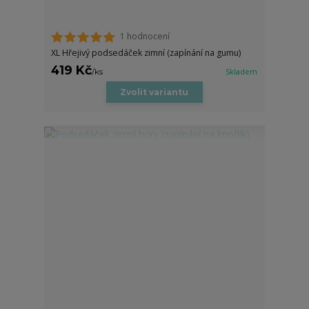
1 hodnocení
XL Hřejivý podsedáček zimní (zapínání na gumu)
419 Kč
/
ks
Skladem
Zvolit variantu