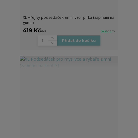
XL Hřejivý podsedáček zimní vzor pírka (zapínání na
gumu)
419 Kč
/
ks
Skladem
Přidat do košíku