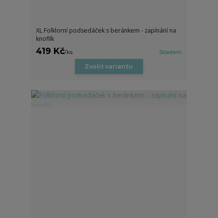
XL Folklorní podsedáček s beránkem - zapínání na
knoflík
419 Kč
/
ks
Skladem
Zvolit variantu