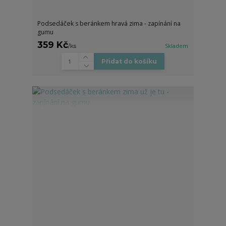
Podsedáček s beránkem hravá zima - zapínání na
gumu
359 Kč
/
ks
Skladem
Přidat do košíku