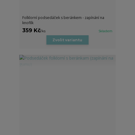
Folklorní podsedáček s beránkem - zapínání na
knoflík
359 Kč
/
ks
Skladem
Zvolit variantu