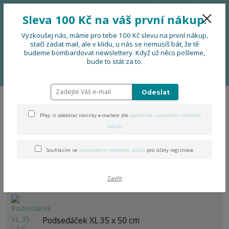
776 724 751
CZK
Sleva 100 Kč na váš první nákup.
0
0 Kč
Vyzkoušej nás, máme pro tebe 100 Kč slevu na první nákup,
stačí zadat mail, ale v klidu, u nás se nemusíš bát, že tě
budeme bombardovat newslettery. Když už něco pošleme,
Menu
bude to stát za to.
Úvod
DOPLŇKY
Podsedáčky
Zimní podsedáčky s beránkem
Odeslat
Zimní podsedáčky s beránkem
Přeji si odebírat novinky e-mailem dle
podmínek zpracování osobních
údajů
.
Souhlasím se
zpracováním osobních údajů
pro účely registrace.
Podsedáček 30 x 45 cm
Zavřít
Podsedáček XL 35 x 50 cm