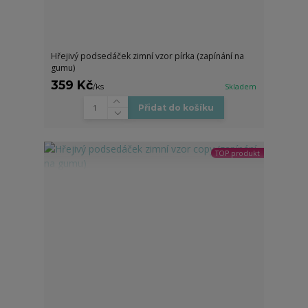
Hřejivý podsedáček zimní vzor pírka (zapínání na
gumu)
359 Kč
/
ks
Skladem
Přidat do košíku
TOP produkt