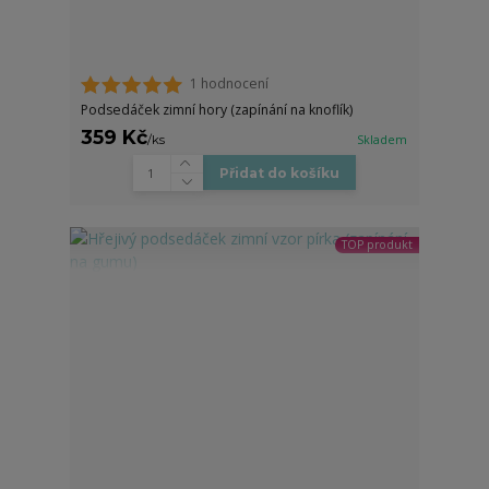
1 hodnocení
Podsedáček zimní hory (zapínání na knoflík)
359 Kč
/
ks
Skladem
Přidat do košíku
TOP produkt