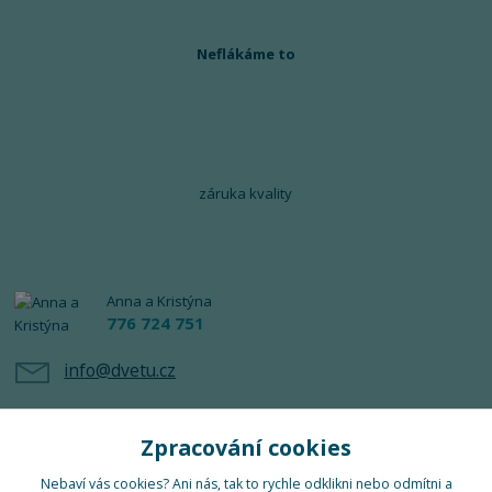
Neflákáme to
záruka kvality
Anna a Kristýna
776 724 751
info@dvetu.cz
Zpracování cookies
Nebaví vás cookies? Ani nás, tak to rychle odklikni nebo odmítni a