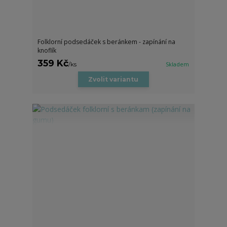
Folklorní podsedáček s beránkem - zapínání na
knoflík
359 Kč
/
ks
Skladem
Zvolit variantu