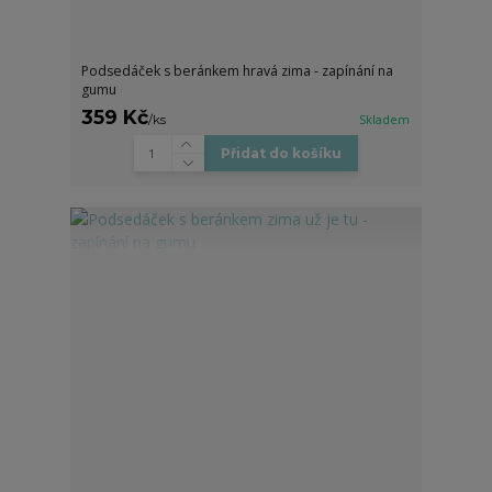
Podsedáček s beránkem hravá zima - zapínání na
gumu
359 Kč
/
ks
Skladem
Přidat do košíku