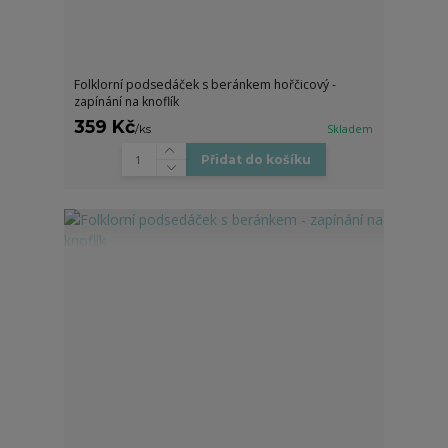
Folklorní podsedáček s beránkem hořčicový -
zapínání na knoflík
359 Kč
/
ks
Skladem
Přidat do košíku