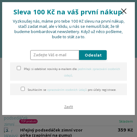
776 724 751
CZK
Sleva 100 Kč na váš první nákup.
0
0 Kč
Vyzkoušej nás, máme pro tebe 100 Kč slevu na první nákup,
stačí zadat mail, ale v klidu, u nás se nemusíš bát, že tě
budeme bombardovat newslettery. Když už něco pošleme,
Menu
bude to stát za to.
Úvod
DOPLŇKY
Podsedáčky
Zimní podsedáčky s beránkem
Podsedáček 30 x 45 cm
Odeslat
Přeji si odebírat novinky e-mailem dle
podmínek zpracování osobních
Podsedáček 30 x 45 cm
údajů
.
Souhlasím se
zpracováním osobních údajů
pro účely registrace.
Nejprodávanější
Hřejivý podsedáček zimní vzor
359 Kč
1.
Zavřít
copy (zapínání na gumu)
Skladem
TOP produkt
Hřejivý podsedáček zimní vzor
359 Kč
2.
pírka (zapínání na gumu)