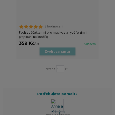
3 hodnocení
Podsedáček zimní pro myslivce a rybáře zimní
(zapínání na knoflík)
359 Kč
/
ks
Skladem
Zvolit variantu
strana
z 1
Potřebujete poradit?
Anna a Kristýna