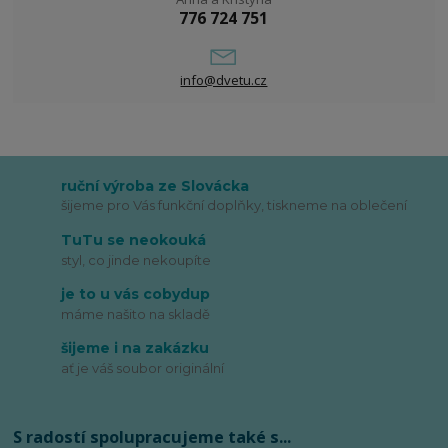
776 724 751
info@dvetu.cz
ruční výroba ze Slovácka
šijeme pro Vás funkční doplňky, tiskneme na oblečení
TuTu se neokouká
styl, co jinde nekoupíte
je to u vás cobydup
máme našito na skladě
šijeme i na zakázku
ať je váš soubor originální
S radostí spolupracujeme také s...