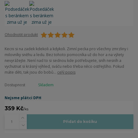
Ohodnotit produkt
Kecni si na zadek kdekoli a kdykoli. Zimní pecka pro všechny zmrzliny i
milovníky sněhu a ledu. Bez tohoto pomocníka už do hor a na výlety
nevyrážejte. Není nad to si sednou kde potřebujete, sníh nesníh a
vychutnat si krásný výhled, sváču nebo třeba něco ostřejšího. Pokud
máte děti, tak jsou do bobů...
celý popis
Dostupnost
Skladem
Nejsme plátci DPH
359 Kč
/
ks
Přidat do košíku