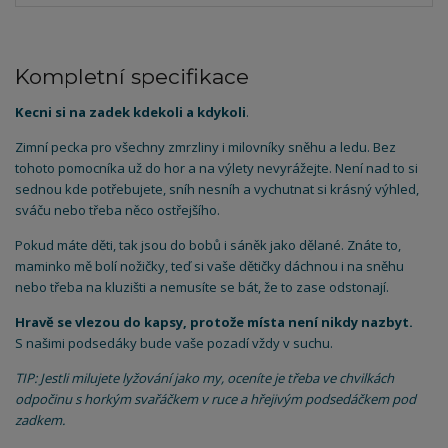
Kompletní specifikace
Kecni si na zadek kdekoli a kdykoli
.
Zimní pecka pro všechny zmrzliny i milovníky sněhu a ledu. Bez
tohoto pomocníka už do hor a na výlety nevyrážejte. Není nad to si
sednou kde potřebujete, sníh nesníh a vychutnat si krásný výhled,
sváču nebo třeba něco ostřejšího.
Pokud máte děti, tak jsou do bobů i sáněk jako dělané. Znáte to,
maminko mě bolí nožičky, teď si vaše dětičky dáchnou i na sněhu
nebo třeba na kluzišti a nemusíte se bát, že to zase odstonají.
Hravě se vlezou do kapsy, protože místa není nikdy nazbyt.
S našimi podsedáky bude vaše pozadí vždy v suchu.
TIP: Jestli milujete lyžování jako my, oceníte je třeba ve chvilkách
odpočinu s horkým svařáčkem v ruce a hřejivým podsedáčkem pod
zadkem.