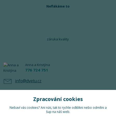
Neflákáme to
záruka kvality
Anna a Kristýna
776 724 751
info@dvetu.cz
Zpracování cookies
Nebaví vás cookies? Ani nás, tak to rychle odklikni nebo odmítni a
šup na náš web.