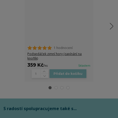
1 hodnocení
Hřejivý podse
(zapínání na g
Podsedáček zimní hory (zapínání na
knoflík)
359 Kč
359 Kč
/
ks
Skladem
/
ks
Přidat do košíku
S radostí spolupracujeme také s...