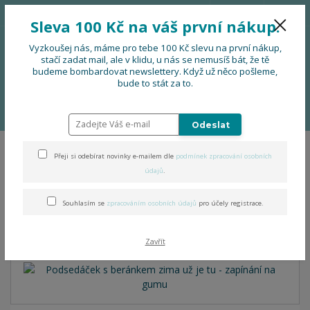
776 724 751
CZK
Sleva 100 Kč na váš první nákup.
0
0 Kč
Vyzkoušej nás, máme pro tebe 100 Kč slevu na první nákup,
stačí zadat mail, ale v klidu, u nás se nemusíš bát, že tě
budeme bombardovat newslettery. Když už něco pošleme,
Menu
bude to stát za to.
Úvod
DOPLŇKY
Podsedáčky
Podsedáček s beránkem zima už je tu -
zapínání na gumu
Odeslat
Přeji si odebírat novinky e-mailem dle
podmínek zpracování osobních
Podsedáček s beránkem
údajů
.
zima už je tu - zapínání na
Souhlasím se
zpracováním osobních údajů
pro účely registrace.
gumu
Zavřít