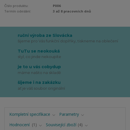
Číslo produktu:
P006
Termín odeslání:
3 až 8 pracovních dnů
ruční výroba ze Slovácka
šijeme pro Vás funkční doplňky, tiskneme na oblečení
TuTu se neokouká
styl, co jinde nekoupíte
je to u vás cobydup
máme našito na skladě
šijeme i na zakázku
ať je váš soubor originální
Kompletní specifikace
Parametry
Hodnocení
1
Související zboží
4