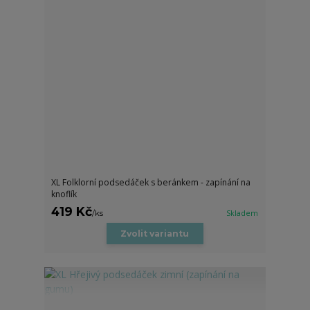
XL Folklorní podsedáček s beránkem - zapínání na
knoflík
419 Kč
/
ks
Skladem
Zvolit variantu