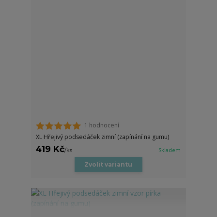
1 hodnocení
XL Hřejivý podsedáček zimní (zapínání na gumu)
419 Kč
/
ks
Skladem
Zvolit variantu