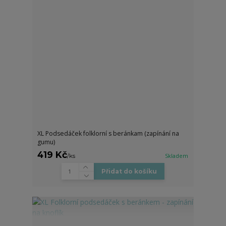
XL Podsedáček folklorní s beránkam (zapínání na
gumu)
419 Kč
/
ks
Skladem
Přidat do košíku