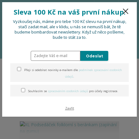
776 724 751
CZK
Sleva 100 Kč na váš první nákup.
0
0 Kč
Vyzkoušej nás, máme pro tebe 100 Kč slevu na první nákup,
stačí zadat mail, ale v klidu, u nás se nemusíš bát, že tě
budeme bombardovat newslettery. Když už něco pošleme,
Menu
bude to stát za to.
Úvod
DOPLŇKY
Podsedáčky
Zimní podsedáčky s beránkem
Podsedáček XL 35 x 50 cm
Odeslat
Přeji si odebírat novinky e-mailem dle
podmínek zpracování osobních
Podsedáček XL 35 x 50 cm
údajů
.
Souhlasím se
zpracováním osobních údajů
pro účely registrace.
Nejnovější
Nejlevnější
Nejdražší
Zobrazuji 1-5 z 5
Zavřít
strana
z 1