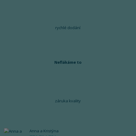
rychlé dodání
Neflákáme to
záruka kvality
Anna a Kristýna