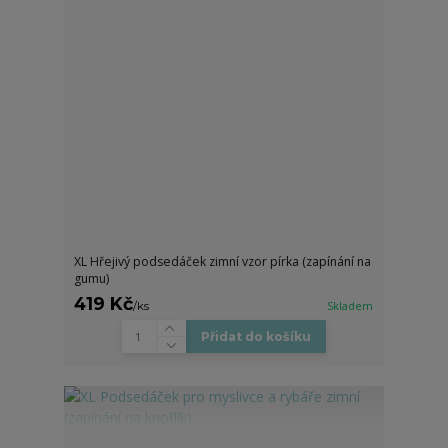
XL Hřejivý podsedáček zimní vzor pírka (zapínání na
gumu)
419 Kč
/
ks
Skladem
Přidat do košíku