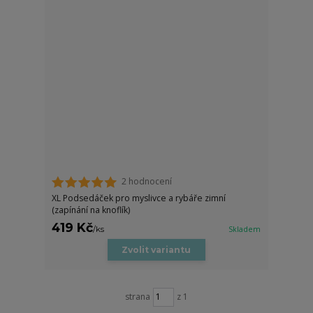
2 hodnocení
XL Podsedáček pro myslivce a rybáře zimní
(zapínání na knoflík)
419 Kč
/
ks
Skladem
Zvolit variantu
strana
z 1