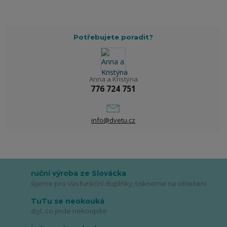
Potřebujete poradit?
Anna a Kristýna
776 724 751
info@dvetu.cz
ruční výroba ze Slovácka
šijeme pro Vás funkční doplňky, tiskneme na oblečení
TuTu se neokouká
styl, co jinde nekoupíte