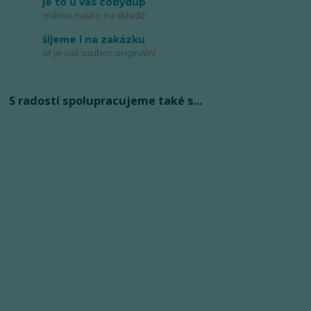
je to u vás cobydup
máme našito na skladě
šijeme i na zakázku
ať je váš soubor originální
S radostí spolupracujeme také s...