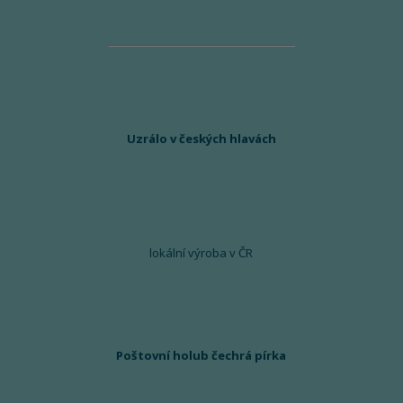
Uzrálo v českých hlavách
lokální výroba v ČR
Poštovní holub čechrá pírka