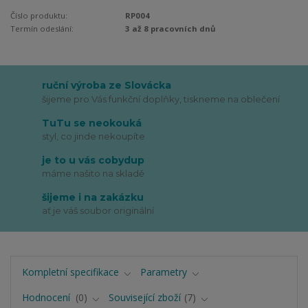
Číslo produktu:
RP004
Termín odeslání:
3 až 8 pracovních dnů
ruční výroba ze Slovácka
šijeme pro Vás funkční doplňky, tiskneme na oblečení
TuTu se neokouká
styl, co jinde nekoupíte
je to u vás cobydup
máme našito na skladě
šijeme i na zakázku
ať je váš soubor originální
Kompletní specifikace
Parametry
Hodnocení
0
Související zboží
7