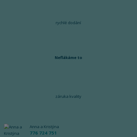
rychlé dodání
Neflákáme to
záruka kvality
Anna a Kristýna
776 724 751