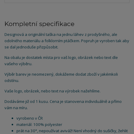
Kompletní specifikace
Designová a originální taška na jednu láhev z prodyšného, ale
odolného materiálu a folklorním ptáčkem. Popruh je vyroben tak aby
se dal jednoduše přizpůsobit.
Na obalu je dostatek místa pro vaš logo, obrázek nebo text dle
vašeho výběru.
Výběr barev je neomezený, dokážeme dodat zboží v jakémkoli
odstínu.
Vaše logo, obrázek, nebo text na výrobek nažehlíme.
Dodáváme již od 1 kusu. Cena je stanovena individuálně a přímo
vám na míru.
vyrobeno v ČR
materiál: 100% polyester
prát na 30°, nepoužívat aviváž! Není vhodný do sušičky, žehlit