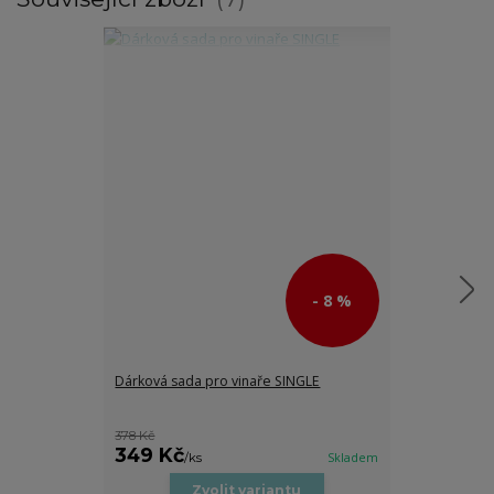
- 8 %
Dárková sada pro vinaře SINGLE
Podsedáček jar
gumu)
378 Kč
359 Kč
349 Kč
/
ks
/
ks
Skladem
Zvolit variantu