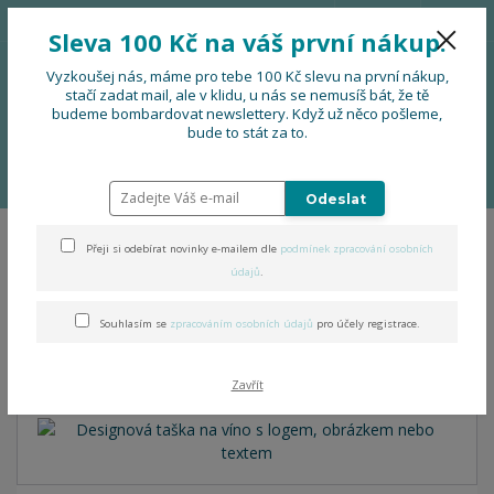
776 724 751
CZK
Sleva 100 Kč na váš první nákup.
0
0 Kč
Vyzkoušej nás, máme pro tebe 100 Kč slevu na první nákup,
stačí zadat mail, ale v klidu, u nás se nemusíš bát, že tě
budeme bombardovat newslettery. Když už něco pošleme,
Menu
bude to stát za to.
Úvod
PRO FIRMY, FESTIVALY, SOUBORY
Designová taška na víno s
logem, obrázkem nebo textem
Odeslat
Přeji si odebírat novinky e-mailem dle
podmínek zpracování osobních
Designová taška na víno s
údajů
.
logem, obrázkem nebo
Souhlasím se
zpracováním osobních údajů
pro účely registrace.
textem
Zavřít