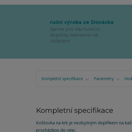
ruční výroba ze Slovácka
šijeme pro Vás funkční
doplňky, tiskneme na
oblečení
Kompletní specifikace
Parametry
Hod
Kompletní specifikace
Koštovka na krk je nezbytným doplňkem na každ
procházkou do vinic.