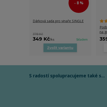
- 8 %
Dárková sada pro vinaře SINGLE
Pods
na g
378 Kč
349 Kč
35
/
ks
Skladem
Zvolit variantu
S radostí spolupracujeme také s...