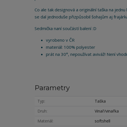
Co ale tak designová a originální taška na jedn
se dal jednoduše přizpůsobil šohajům aj frajár
Sedmička naní součástí balení :D
vyrobeno v ČR
materiál: 100% polyester
prát na 30°, nepoužívat aviváž! Není vhodn
Parametry
Typ
Taška
Druh
Vinař/vinařka
Materiál
softshell