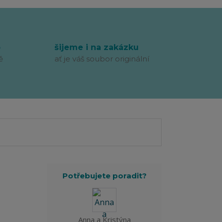
p
šijeme i na zakázku
ě
ať je váš soubor originální
Potřebujete poradit?
Anna a Kristýna