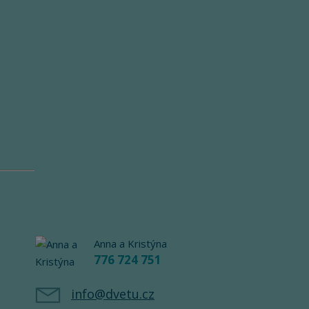
Anna a Kristýna
776 724 751
info@dvetu.cz