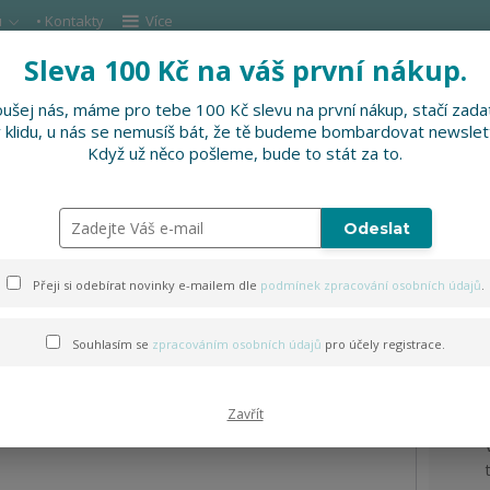
u
• Kontakty
Více
Sleva 100 Kč na váš první nákup.
Hleda
ušej nás, máme pro tebe 100 Kč slevu na první nákup, stačí zadat
v klidu, u nás se nemusíš bát, že tě budeme bombardovat newslet
DOPLŇKY
SLEVNĚNO
PRO FIRMY, FESTI
Když už něco pošleme, bude to stát za to.
Odeslat
víno
Přeji si odebírat novinky e-mailem dle
podmínek zpracování osobních údajů
.
Souhlasím se
zpracováním osobních údajů
pro účely registrace.
Zavřít