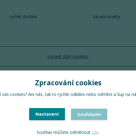
rychlé dodání
záruka kvality
Upravit sběr cookies.
TuTu 2024 © Všechna práva vyhrazena
Zpracování cookies
Vytvořeno na
Eshop-rychle.cz
 vás cookies? Ani nás, tak to rychle odklikni nebo odmítni a šup na n
Nastavení
Souhlasím
Souhlas můžete odmítnout
zde
.