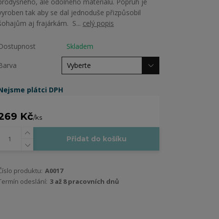
prodyšného, ale odolného materiálu. Popruh je
vyroben tak aby se dal jednoduše přizpůsobil
šohajům aj frajárkám. S...
celý popis
Dostupnost
Skladem
Barva
Nejsme plátci DPH
269 Kč
/
ks
Přidat do košíku
Číslo produktu:
A0017
Termín odeslání:
3 až 8 pracovních dnů