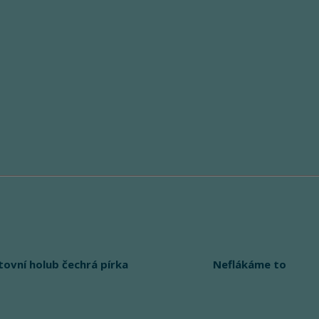
tovní holub čechrá pírka
Neflákáme to