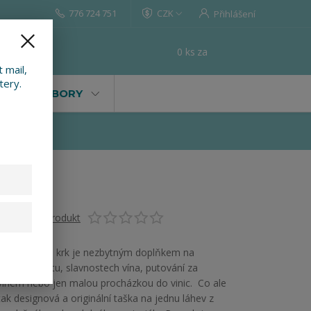
776 724 751
CZK
Přihlášení
0
ks
za
0 Kč
t
 mail,
tery.
VALY, SOUBORY
Ohodnotit produkt
Koštovka na krk je nezbytným doplňkem na
každém koštu, slavnostech vína, putování za
vínem nebo jen malou procházkou do vinic. Co ale
tak designová a originální taška na jednu láhev z