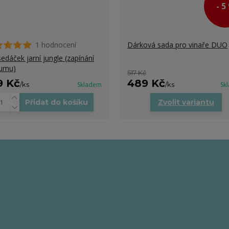
- 5
1 hodnocení
Dárková sada pro vinaře DUO
edáček jarní jungle (zapínání
umu)
517 Kč
9 Kč
489 Kč
/
ks
Skladem
/
ks
Sk
Přidat do košíku
Zvolit variantu