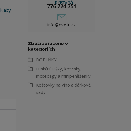
776 724 751
ak aby
info@dvetu.cz
Zboží zařazeno v
kategoriích
DOPLŇKY
Funkční tašky, ledvinky,
mobilbagy a minipeněženky
Koštovky na víno a dárkové
sady