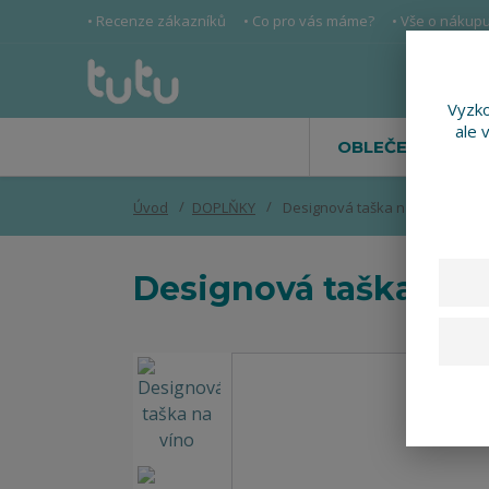
• Recenze zákazníků
• Co pro vás máme?
• Vše o nákup
Vyzko
ale 
OBLEČENÍ
Úvod
DOPLŇKY
Designová taška na víno
Designová taška na 