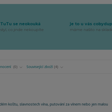
TuTu se neokouká
je to u vás cobydu
styl, co jinde nekoupíte
máme našito na sklad
nocení
0
Související zboží
4
ém koštu, slavnostech vína, putování za vínem nebo jen malou