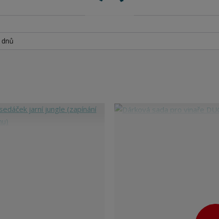
h dnů