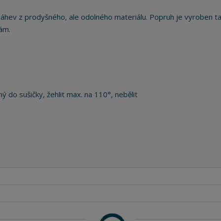
u láhev z prodyšného, ale odolného materiálu. Popruh je vyroben t
kám.
ý do sušičky, žehlit max. na 110°, nebělit