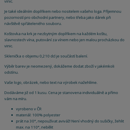
vinic.
Je také ideálním doplňkem nebo nositelem vašeho loga. Příjemnou
pozorností pro obchodní partnery, nebo třeba jako dárek při
návštěvě spřáteleného souboru.
Koštovka na krk je nezbytným doplňkem na každém koštu,
slavnostech vína, putování za vínem nebo jen malou procházkou do
vinic.
Sklenička o objemu 0,210 dcl je součástí balení.
Výběr barev je neomezený, dokážeme dodat zboží v jakémkoli
odstínu.
Vaše logo, obrázek, nebo text na výrobek nažehlíme.
Dodáváme již od 1 kusu. Cena je stanovena individuálně a přímo
vám na míru.
vyrobeno v ČR
materiál: 100% polyester
prát na 30°, nepoužívat aviváž! Není vhodný do sušičky, žehlit
max. na 110°, nebělit