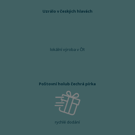
Uzrálo v českých hlavách
lokální výroba v ČR
Poštovní holub čechrá pírka
rychlé dodání