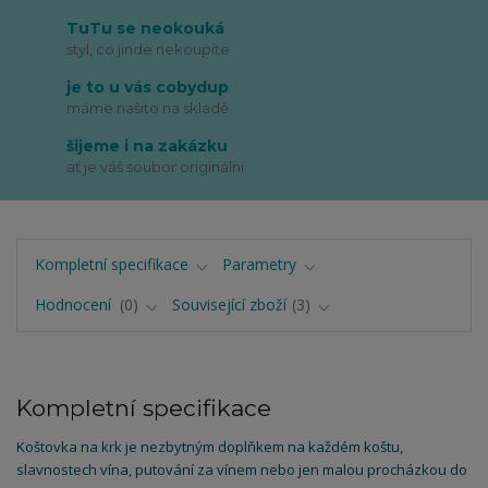
TuTu se neokouká
styl, co jinde nekoupíte
je to u vás cobydup
máme našito na skladě
šijeme i na zakázku
ať je váš soubor originální
Kompletní specifikace
Parametry
Hodnocení
0
Související zboží
3
Kompletní specifikace
Koštovka na krk je nezbytným doplňkem na každém koštu,
slavnostech vína, putování za vínem nebo jen malou procházkou do