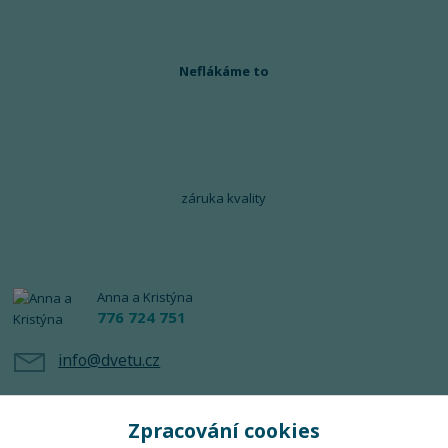
Neflákáme to
záruka kvality
Anna a Kristýna
776 724 751
info@dvetu.cz
Zpracování cookies