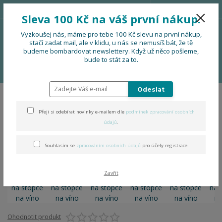
776 724 751
CZK
Sleva 100 Kč na váš první nákup.
0
0 Kč
Vyzkoušej nás, máme pro tebe 100 Kč slevu na první nákup,
stačí zadat mail, ale v klidu, u nás se nemusíš bát, že tě
budeme bombardovat newslettery. Když už něco pošleme,
Menu
bude to stát za to.
Úvod
PRO FIRMY, FESTIVALY, SOUBORY
Koštovka na stopce na víno
Odeslat
Koštovka na stopce na víno
Přeji si odebírat novinky e-mailem dle
podmínek zpracování osobních
údajů
.
Souhlasím se
zpracováním osobních údajů
pro účely registrace.
Zavřít
Ohodnotit produkt