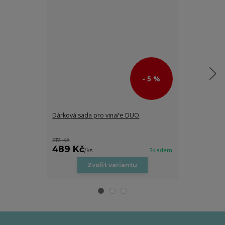
- 5 %
Dárková sada pro vinaře DUO
Dárková sada 
517 Kč
378 Kč
489 Kč
349 Kč
/
ks
Skladem
/
ks
Zvolit variantu
Zv