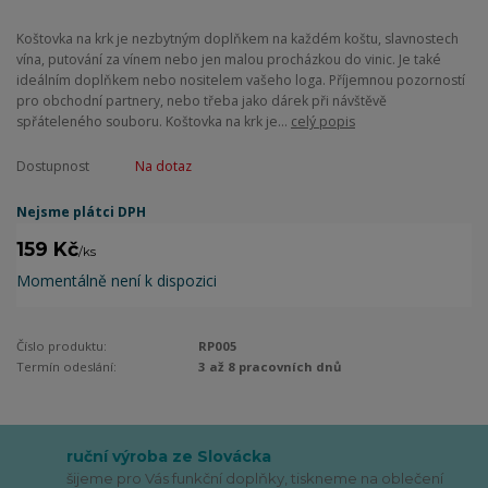
Koštovka na krk je nezbytným doplňkem na každém koštu, slavnostech
vína, putování za vínem nebo jen malou procházkou do vinic. Je také
ideálním doplňkem nebo nositelem vašeho loga. Příjemnou pozorností
pro obchodní partnery, nebo třeba jako dárek při návštěvě
spřáteleného souboru. Koštovka na krk je...
celý popis
Dostupnost
Na dotaz
Nejsme plátci DPH
159 Kč
/
ks
Momentálně není k dispozici
Číslo produktu:
RP005
Termín odeslání:
3 až 8 pracovních dnů
ruční výroba ze Slovácka
šijeme pro Vás funkční doplňky, tiskneme na oblečení