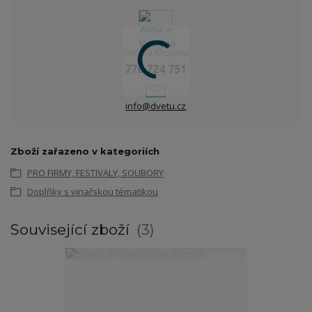
Anna a Kristýna
776 724 751
info@dvetu.cz
Zboží zařazeno v kategoriích
PRO FIRMY, FESTIVALY, SOUBORY
Doplňky s vinařskou tématikou
Související zboží
3