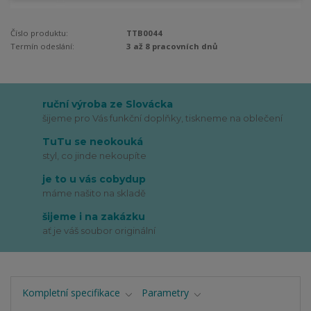
Číslo produktu:
TTB0044
Termín odeslání:
3 až 8 pracovních dnů
ruční výroba ze Slovácka
šijeme pro Vás funkční doplňky, tiskneme na oblečení
TuTu se neokouká
styl, co jinde nekoupíte
je to u vás cobydup
máme našito na skladě
šijeme i na zakázku
ať je váš soubor originální
Kompletní specifikace
Parametry