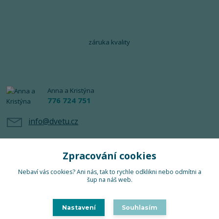
záruka kvality
Anna a Kristýna
776 724 751
info@dvetu.cz
Zpracování cookies
Nebaví vás cookies? Ani nás, tak to rychle odklikni nebo odmítni a
šup na náš web.
Upravit sběr cookies.
Nastavení
Souhlasím