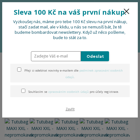
776 724 751
CZK
Sleva 100 Kč na váš první nákup.
0
0 Kč
Vyzkoušej nás, máme pro tebe 100 Kč slevu na první nákup,
stačí zadat mail, ale v klidu, u nás se nemusíš bát, že tě
budeme bombardovat newslettery. Když už něco pošleme,
Menu
bude to stát za to.
Úvod
DOPLŇKY
Tutubag MAXI XXL - nepromokavá taška
Odeslat
Tutubag MAXI XXL -
Přeji si odebírat novinky e-mailem dle
podmínek zpracování osobních
nepromokavá taška
údajů
.
Souhlasím se
zpracováním osobních údajů
pro účely registrace.
Zavřít