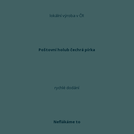
lokální výroba v ČR
Poštovní holub čechrá pírka
rychlé dodání
Neflákáme to