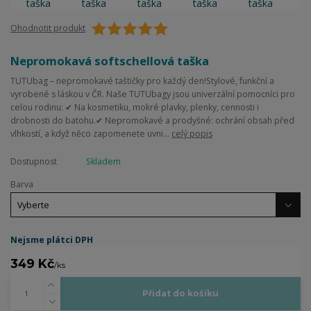
Ohodnotit produkt
Nepromokavá softschellová taška
TUTUbag – nepromokavé taštičky pro každý den!Stylové, funkční a
vyrobené s láskou v ČR. Naše TUTUbagy jsou univerzální pomocníci pro
celou rodinu: ✔ Na kosmetiku, mokré plavky, plenky, cennosti i
drobnosti do batohu.✔ Nepromokavé a prodyšné: ochrání obsah před
vlhkostí, a když něco zapomenete uvni...
celý popis
Dostupnost
Skladem
Barva
Nejsme plátci DPH
349 Kč
/
ks
Přidat do košíku