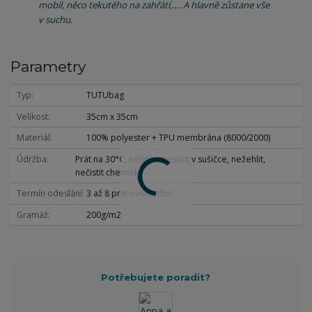
mobil, něco tekutého na zahřátí,…. A hlavně zůstane vše
v suchu.
Parametry
Typ
TUTUbag
Velikost
35cm x 35cm
Materiál
100% polyester + TPU membrána (8000/2000)
Údržba
Prát na 30°C, nebělit, nesušit v sušičce, nežehlit,
nečistit chemicky
Termín odeslání
3 až 8 pracovních dnů
Gramáž
200g/m2
Potřebujete poradit?