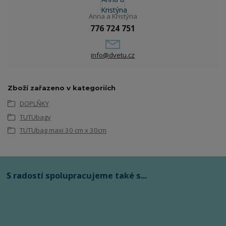
Anna a Kristýna
776 724 751
info@dvetu.cz
Zboží zařazeno v kategoriích
DOPLŇKY
TUTUbagy
TUTUbag maxi 30 cm x 30cm
S radostí spolupracujeme také s...