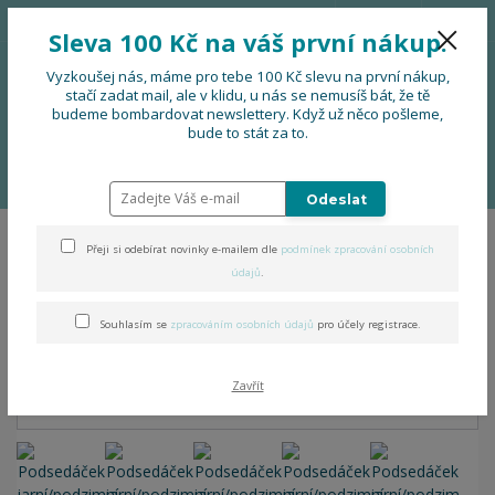
776 724 751
CZK
Sleva 100 Kč na váš první nákup.
0
0 Kč
Vyzkoušej nás, máme pro tebe 100 Kč slevu na první nákup,
stačí zadat mail, ale v klidu, u nás se nemusíš bát, že tě
budeme bombardovat newslettery. Když už něco pošleme,
Menu
bude to stát za to.
Úvod
DOPLŇKY
Podsedáček jarní/podzimní folklorní (zapínání na
gumu)
Odeslat
Přeji si odebírat novinky e-mailem dle
podmínek zpracování osobních
Podsedáček jarní/podzimní
údajů
.
folklorní (zapínání na gumu)
Souhlasím se
zpracováním osobních údajů
pro účely registrace.
Zavřít