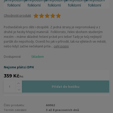
Ohodnotit produkt
Podsedáček pro děti i dospělé. Z jedná strany je nepromokavý a z
druhé je hezky hřejivý materiál. Folkloristo, řekni sbohem studeným
mezím – máme skladné řešení právě pro tebe! Tady je tvůj nejlepší
parťák do nepohody. Oceníš ho jak v přírodě, tak na výletech ve městě,
nebo když začne nečekaně prše...
celý popis
Dostupnost
Skladem
Nejsme plátci DPH
359 Kč
/
ks
Přidat do košíku
Číslo produktu:
A0062
Termín odeslání:
3 až 8 pracovních dnů