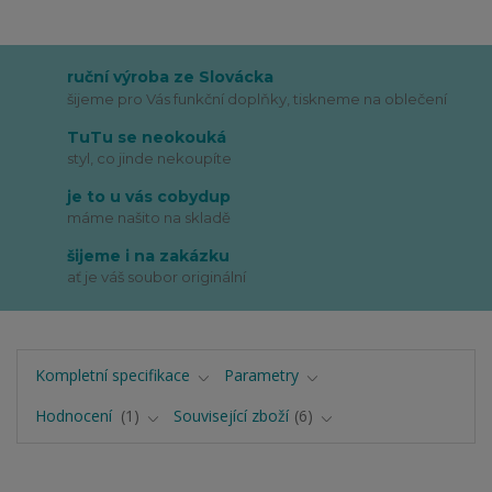
ruční výroba ze Slovácka
šijeme pro Vás funkční doplňky, tiskneme na oblečení
TuTu se neokouká
styl, co jinde nekoupíte
je to u vás cobydup
máme našito na skladě
šijeme i na zakázku
ať je váš soubor originální
Kompletní specifikace
Parametry
Hodnocení
1
Související zboží
6