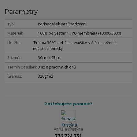
Parametry
Typ
Podsedáček jarní/podzimní
Materiál
100% polyester + TPU membrána (10000/3000)
Údržba
´Prát na 30°C, nebělit, nesušit v sušičce, nežehlit,
nečistit chemicky
Rozměr
30cm x 45 cm
Termín odeslání
3 až 8 pracovních dnů
Gramáž
320g/m2
Potřebujete poradit?
Anna a Kristýna
776 724 751