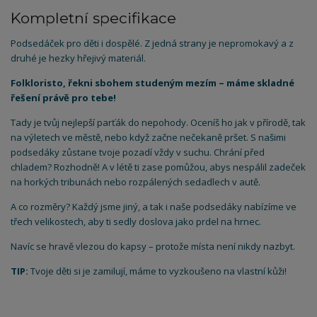
Kompletní specifikace
Podsedáček pro děti i dospělé. Z jedná strany je nepromokavý a z
druhé je hezky hřejivý materiál.
Folkloristo, řekni sbohem studeným mezím – máme skladné
řešení právě pro tebe!
Tady je tvůj nejlepší parťák do nepohody. Oceníš ho jak v přírodě, tak
na výletech ve městě, nebo když začne nečekaně pršet. S našimi
podsedáky zůstane tvoje pozadí vždy v suchu. Chrání před
chladem? Rozhodně! A v létě ti zase pomůžou, abys nespálil zadeček
na horkých tribunách nebo rozpálených sedadlech v autě.
A co rozměry? Každý jsme jiný, a tak i naše podsedáky nabízíme ve
třech velikostech, aby ti sedly doslova jako prdel na hrnec.
Navíc se hravě vlezou do kapsy – protože místa není nikdy nazbyt.
TIP:
Tvoje děti si je zamilují, máme to vyzkoušeno na vlastní kůži!