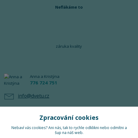
Neflákáme to
záruka kvality
Anna a Kristýna
776 724 751
info@dvetu.cz
Zpracování cookies
Nebaví vás cookies? Ani nás, tak to rychle odklikni nebo odmítni a
šup na náš web.