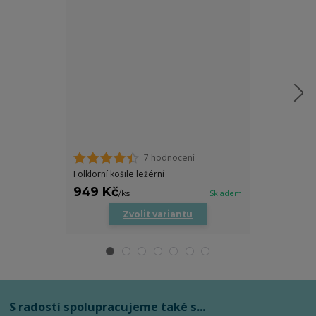
7 hodnocení
Folklorní košile ležérní
Folklorní páns
949 Kč
949 Kč
/
ks
Skladem
/
ks
Zvolit variantu
Zv
S radostí spolupracujeme také s...