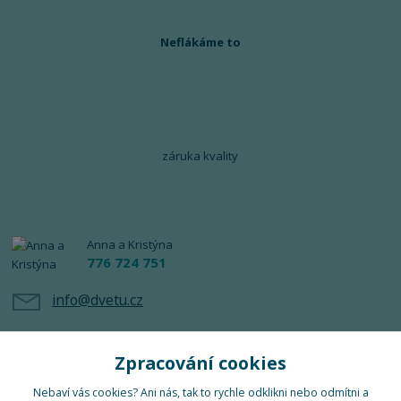
Neflákáme to
záruka kvality
Anna a Kristýna
776 724 751
info@dvetu.cz
Zpracování cookies
Nebaví vás cookies? Ani nás, tak to rychle odklikni nebo odmítni a