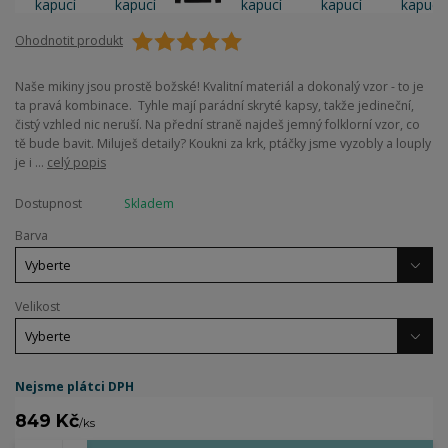
Ohodnotit produkt
Naše mikiny jsou prostě božské! Kvalitní materiál a dokonalý vzor - to je
ta pravá kombinace. Tyhle mají parádní skryté kapsy, takže jedineční,
čistý vzhled nic neruší. Na přední straně najdeš jemný folklorní vzor, co
tě bude bavit. Miluješ detaily? Koukni za krk, ptáčky jsme vyzobly a louply
je i ...
celý popis
Dostupnost
Skladem
Barva
Velikost
Nejsme plátci DPH
849 Kč
/
ks