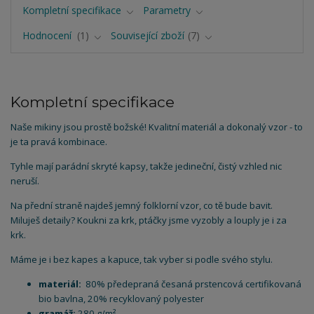
Kompletní specifikace
Parametry
Hodnocení
1
Související zboží
7
Kompletní specifikace
Naše mikiny jsou prostě božské! Kvalitní materiál a dokonalý vzor - to
je ta pravá kombinace.
Tyhle mají parádní skryté kapsy, takže jedineční, čistý vzhled nic
neruší.
Na přední straně najdeš jemný folklorní vzor, co tě bude bavit.
Miluješ detaily? Koukni za krk, ptáčky jsme vyzobly a louply je i za
krk.
Máme je i bez kapes a kapuce, tak vyber si podle svého stylu.
materiál:
80% předepraná česaná prstencová certifikovaná
bio bavlna, 20% recyklovaný polyester
gramáž:
280 g/m²