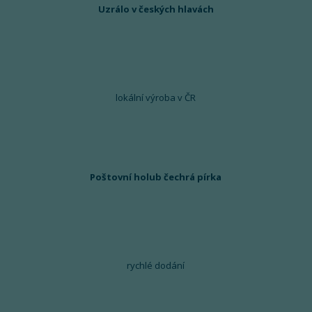
Uzrálo v českých hlavách
lokální výroba v ČR
Poštovní holub čechrá pírka
rychlé dodání