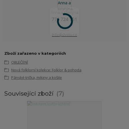
Anna a Kristýna
776 724 751
info@dvetu.cz
Zboží zařazeno v kategoriích
OBLEČENÍ
Nová folklorní kolekce: Folklor & pohoda
Pánské trička, mikiny a košile
Související zboží
7