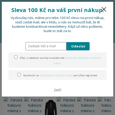
776 724 751
CZK
Sleva 100 Kč na váš první nákup.
0
0 Kč
Vyzkoušej nás, máme pro tebe 100 Kč slevu na první nákup,
stačí zadat mail, ale v klidu, u nás se nemusíš bát, že tě
budeme bombardovat newslettery. Když už něco pošleme,
Menu
bude to stát za to.
Úvod
OBLEČENÍ
Pánská folklorní mikina s kapucí
Odeslat
Pánská folklorní mikina s
Přeji si odebírat novinky e-mailem dle
podmínek zpracování osobních
kapucí
údajů
.
Souhlasím se
zpracováním osobních údajů
pro účely registrace.
Zavřít