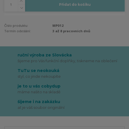
Přidat do košíku
Číslo produktu:
MP012
Termín odeslání:
3 až 8 pracovních dnů
ruční výroba ze Slovácka
šijeme pro Vás funkční doplňky, tiskneme na oblečení
TuTu se neokouká
styl, co jinde nekoupíte
je to u vás cobydup
máme našito na skladě
šijeme i na zakázku
ať je váš soubor originální