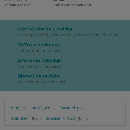
Termín odeslání:
3 až 8 pracovních dnů
ruční výroba ze Slovácka
šijeme pro Vás funkční doplňky, tiskneme na oblečení
TuTu se neokouká
styl, co jinde nekoupíte
je to u vás cobydup
máme našito na skladě
šijeme i na zakázku
ať je váš soubor originální
Kompletní specifikace
Parametry
Hodnocení
0
Související zboží
6