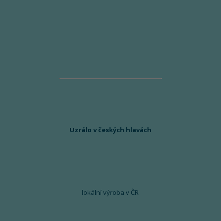
Uzrálo v českých hlavách
lokální výroba v ČR