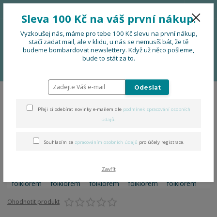
776 724 751
CZK
Sleva 100 Kč na váš první nákup.
0
0 Kč
Vyzkoušej nás, máme pro tebe 100 Kč slevu na první nákup,
stačí zadat mail, ale v klidu, u nás se nemusíš bát, že tě
budeme bombardovat newslettery. Když už něco pošleme,
Menu
bude to stát za to.
Úvod
OBLEČENÍ
Tričko za folklorem
Odeslat
Tričko za folklorem
Přeji si odebírat novinky e-mailem dle
podmínek zpracování osobních
údajů
.
Souhlasím se
zpracováním osobních údajů
pro účely registrace.
Zavřít
Ohodnotit produkt