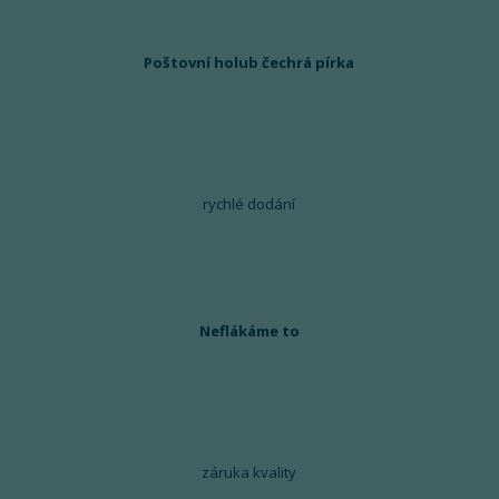
Poštovní holub čechrá pírka
rychlé dodání
Neflákáme to
záruka kvality