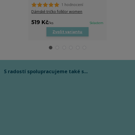
1 hodnocení
Dámské tričko folklor women
Folklorní Crop
519 Kč
399 Kč
/
ks
Skladem
/
ks
Zvolit variantu
Zv
S radostí spolupracujeme také s...