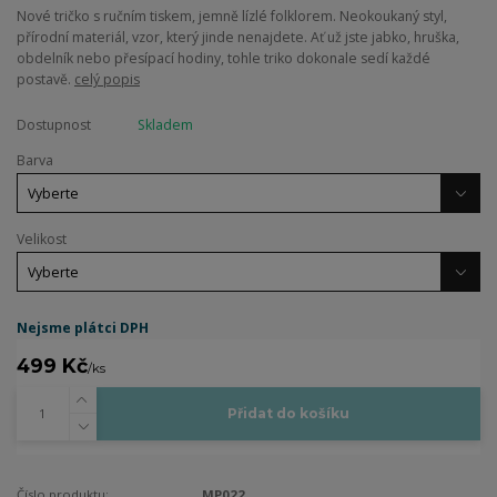
Nové tričko s ručním tiskem, jemně lízlé folklorem. Neokoukaný styl,
přírodní materiál, vzor, který jinde nenajdete. Ať už jste jabko, hruška,
obdelník nebo přesípací hodiny, tohle triko dokonale sedí každé
postavě.
celý popis
Dostupnost
Skladem
Barva
Velikost
Nejsme plátci DPH
499 Kč
/
ks
Přidat do košíku
Číslo produktu:
MP022