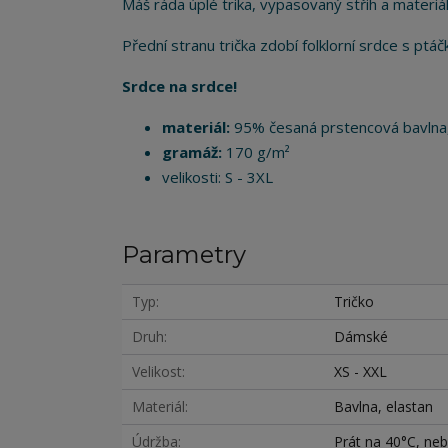
Máš ráda úplé trika, vypasovaný střih a materiál
Přední stranu trička zdobí folklorní srdce s ptáčk
Srdce na srdce!
materiál:
95% česaná prstencová bavlna
gramáž:
170 g/m²
velikosti: S - 3XL
Parametry
Typ
Tričko
Druh
Dámské
Velikost
XS - XXL
Materiál
Bavlna, elastan
Údržba
Prát na 40°C, nebě