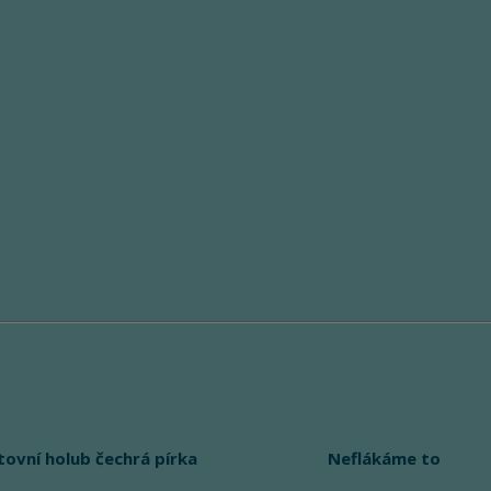
tovní holub čechrá pírka
Neflákáme to