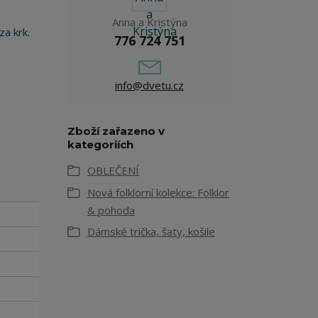
Anna a Kristýna
za krk.
776 724 751
info@dvetu.cz
Zboží zařazeno v
kategoriích
OBLEČENÍ
Nová folklorní kolekce: Folklor
& pohoda
Dámské trička, šaty, košile