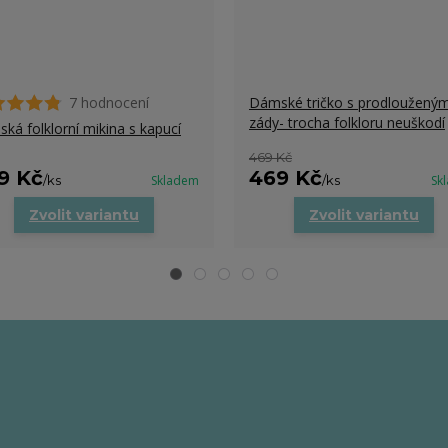
7 hodnocení
Dámské tričko s prodlouženým
zády- trocha folkloru neuškodí
ká folklorní mikina s kapucí
469 Kč
9 Kč
469 Kč
/
ks
Skladem
/
ks
Sk
Zvolit variantu
Zvolit variantu