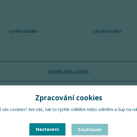
rychlé dodání
záruka kvality
Upravit sběr cookies.
TuTu 2024 © Všechna práva vyhrazena
Zpracování cookies
Vytvořeno na
Eshop-rychle.cz
 vás cookies? Ani nás, tak to rychle odklikni nebo odmítni a šup na n
Nastavení
Souhlasím