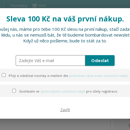
u
• Kontakty
Více
Sleva 100 Kč na váš první nákup.
Hleda
ušej nás, máme pro tebe 100 Kč slevu na první nákup, stačí zadat
v klidu, u nás se nemusíš bát, že tě budeme bombardovat newslet
DOPLŇKY
SLEVNĚNO
PRO FIRMY, FESTI
Když už něco pošleme, bude to stát za to.
Odeslat
lor women
Přeji si odebírat novinky e-mailem dle
podmínek zpracování osobních údajů
.
Souhlasím se
zpracováním osobních údajů
pro účely registrace.
Zavřít