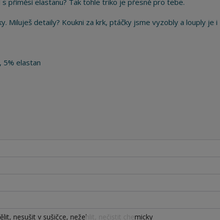
 s příměsí elastanu? Tak tohle triko je přesně pro tebe.
y. Miluješ detaily? Koukni za krk, ptáčky jsme vyzobly a louply je i 
, 5% elastan
lit, nesušit v sušičce, nežehlit, nečistit chemicky