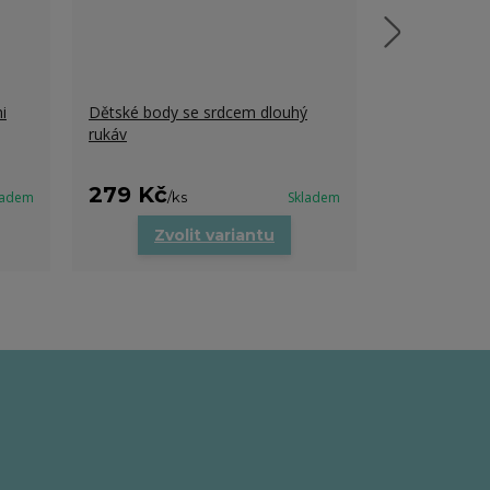
i
Dětské body se srdcem dlouhý
Dětské tričk
rukáv
279 Kč
279 Kč
ladem
/
ks
Skladem
/
k
Zvolit variantu
Zvo