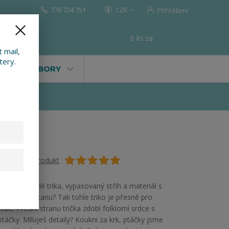
776 724 751
CZK
Přihlášení
0
ks
za
0 Kč
t
 mail,
tery.
VALY, SOUBORY
Ohodnotit produkt
Máš ráda úplé trika, vypasovaný střih a materiál s
příměsí elastanu? Tak tohle triko je přesně pro
tebe. Přední stranu trička zdobí folklorní srdce s
ptáčky. Miluješ detaily? Koukni za krk, ptáčky jsme