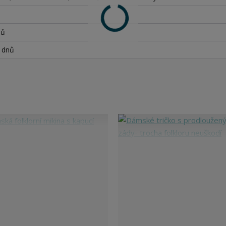
nů
h dnů