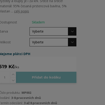
vyzobly a louply je i za krk. Srdce na srdce!
materiál: 95% česaná prstencová bavlna, 5%
elastan ...
celý popis
Dostupnost
Skladem
Barva
Velikost
Nejsme plátci DPH
519 Kč
/
ks
Přidat do košíku
Číslo produktu:
MP002
Dodání:
3-8 pracovních dnů
Termín odeslání:
3 až 8 pracovních dnů