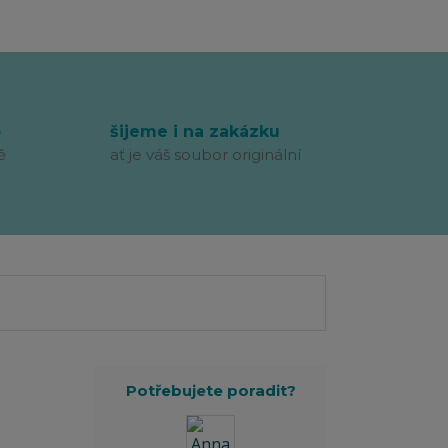
p
šijeme i na zakázku
ě
ať je váš soubor originální
Potřebujete poradit?