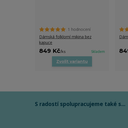
1 hodnocení
Dámská folklorní mikina bez
Dáms
kapuce
849 Kč
84
/
ks
Skladem
Zvolit variantu
S radostí spolupracujeme také s...