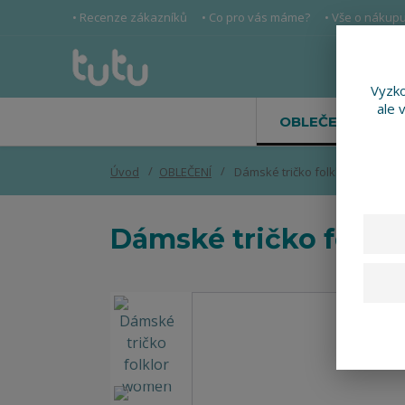
• Recenze zákazníků
• Co pro vás máme?
• Vše o nákup
Vyzko
ale 
OBLEČENÍ
Úvod
OBLEČENÍ
Dámské tričko folklor women
Dámské tričko folk