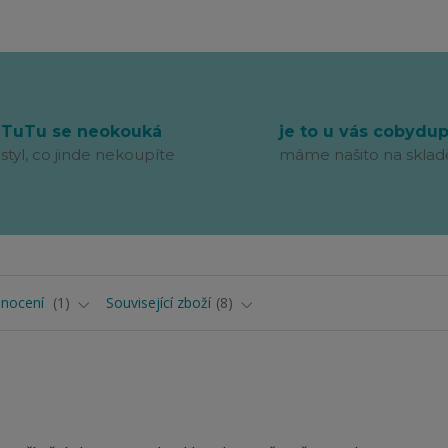
TuTu se neokouká
je to u vás cobydu
styl, co jinde nekoupíte
máme našito na sklad
nocení
1
Související zboží
8