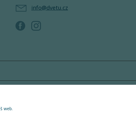
info@dvetu.cz
áš web.