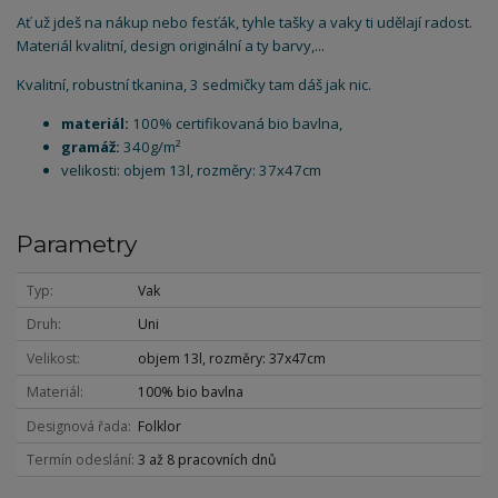
Ať už jdeš na nákup nebo fesťák, tyhle tašky a vaky ti udělají radost.
Materiál kvalitní, design originální a ty barvy,...
Kvalitní, robustní tkanina, 3 sedmičky tam dáš jak nic.
materiál:
100% certifikovaná bio bavlna,
gramáž:
340g/m²
velikosti: objem 13l, rozměry: 37x47cm
Parametry
Typ
Vak
Druh
Uni
Velikost
objem 13l, rozměry: 37x47cm
Materiál
100% bio bavlna
Designová řada
Folklor
Termín odeslání
3 až 8 pracovních dnů