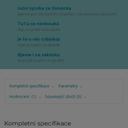
ruční výroba ze Slovácka
šijeme pro Vás funkční doplňky, tiskneme na oblečení
TuTu se neokouká
styl, co jinde nekoupíte
je to u vás cobydup
máme našito na skladě
šijeme i na zakázku
ať je váš soubor originální
Kompletní specifikace
Parametry
Hodnocení
1
Související zboží
5
Kompletní specifikace