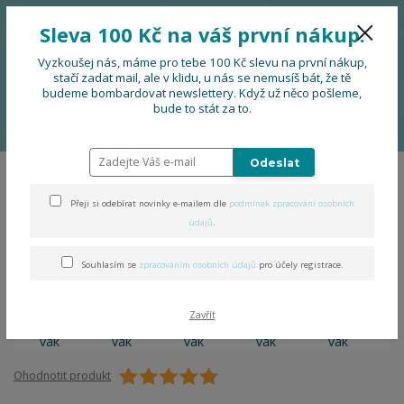
776 724 751
CZK
Sleva 100 Kč na váš první nákup.
0
0 Kč
Vyzkoušej nás, máme pro tebe 100 Kč slevu na první nákup,
stačí zadat mail, ale v klidu, u nás se nemusíš bát, že tě
budeme bombardovat newslettery. Když už něco pošleme,
Menu
bude to stát za to.
Úvod
OBLEČENÍ
Folklorní vak
Odeslat
Folklorní vak
Přeji si odebírat novinky e-mailem dle
podmínek zpracování osobních
údajů
.
Souhlasím se
zpracováním osobních údajů
pro účely registrace.
Zavřít
Ohodnotit produkt