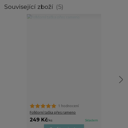
Související zboží
5
1 hodnocení
Folklorní taška přes rameno
Folklorní košil
249 Kč
949 Kč
/
ks
Skladem
/
ks