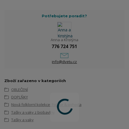
Potřebujete poradit?
Anna a Kristýna
776 724 751
info@dvetu.cz
Zboží zařazeno v kategoriích
OBLEČENÍ
DOPLŇKY
Nová folklorní kolekce: Folklor & pohoda
Tašky a vaky z biobavlny
Tašky a vaky