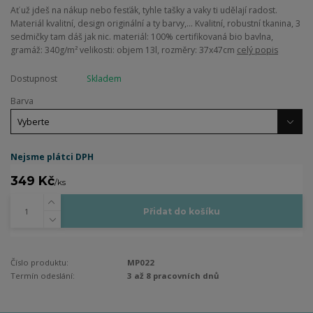
Ať už jdeš na nákup nebo fesťák, tyhle tašky a vaky ti udělají radost.
Materiál kvalitní, design originální a ty barvy,... Kvalitní, robustní tkanina, 3
sedmičky tam dáš jak nic. materiál: 100% certifikovaná bio bavlna,
gramáž: 340g/m² velikosti: objem 13l, rozměry: 37x47cm
celý popis
Dostupnost
Skladem
Barva
Nejsme plátci DPH
349 Kč
/
ks
Přidat do košíku
Číslo produktu:
MP022
Termín odeslání:
3 až 8 pracovních dnů