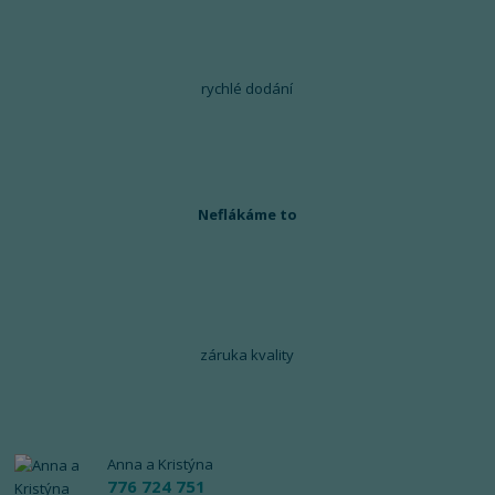
rychlé dodání
Neflákáme to
záruka kvality
Anna a Kristýna
776 724 751