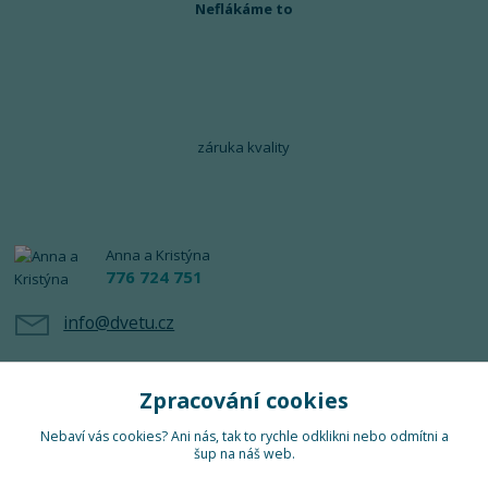
Neflákáme to
záruka kvality
Anna a Kristýna
776 724 751
info@dvetu.cz
Zpracování cookies
Nebaví vás cookies? Ani nás, tak to rychle odklikni nebo odmítni a
šup na náš web.
Upravit sběr cookies.