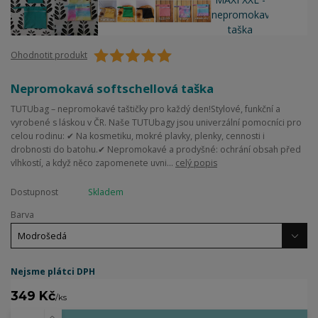
Ohodnotit produkt
Nepromokavá softschellová taška
TUTUbag – nepromokavé taštičky pro každý den!Stylové, funkční a
vyrobené s láskou v ČR. Naše TUTUbagy jsou univerzální pomocníci pro
celou rodinu: ✔ Na kosmetiku, mokré plavky, plenky, cennosti i
drobnosti do batohu.✔ Nepromokavé a prodyšné: ochrání obsah před
vlhkostí, a když něco zapomenete uvni...
celý popis
Dostupnost
Skladem
Barva
Nejsme plátci DPH
349 Kč
/
ks