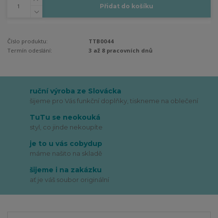
Přidat do košíku
Číslo produktu:
TTB0044
Termín odeslání:
3 až 8 pracovních dnů
ruční výroba ze Slovácka
šijeme pro Vás funkční doplňky, tiskneme na oblečení
TuTu se neokouká
styl, co jinde nekoupíte
je to u vás cobydup
máme našito na skladě
šijeme i na zakázku
ať je váš soubor originální