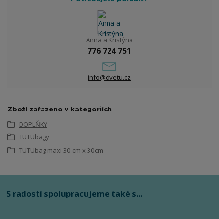
Anna a Kristýna
776 724 751
info@dvetu.cz
Zboží zařazeno v kategoriích
DOPLŇKY
TUTUbagy
TUTUbag maxi 30 cm x 30cm
S radostí spolupracujeme také s...