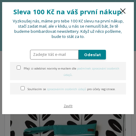
776 724 751
CZK
Sleva 100 Kč na váš první nákup.
0
0 Kč
Vyzkoušej nás, máme pro tebe 100 Kč slevu na první nákup,
stačí zadat mail, ale v klidu, u nás se nemusíš bát, že tě
budeme bombardovat newslettery. Když už něco pošleme,
Menu
bude to stát za to.
Úvod
DOPLŇKY
Tutubag MAXI XXL - nepromokavá taška
Odeslat
Tutubag MAXI XXL -
Přeji si odebírat novinky e-mailem dle
podmínek zpracování osobních
nepromokavá taška
údajů
.
Souhlasím se
zpracováním osobních údajů
pro účely registrace.
Zavřít