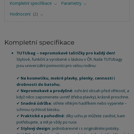
Kompletní specifikace
Parametry
Hodnocení
2
Kompletní specifikace
TUTUbag – nepromokavé taštičky pro každý den!
Stylové, funkční a vyrobené s láskou v ČR. Naše TUTUbagy
jsou univerzální pomocníci pro celou rodinu:
✔
Na kosmetiku, mokré plavky, plenky, cennosti i
drobnosti do batohu.
✔
Nepromokavé a prodyšné:
ochrání obsah před vlhkostí, a
když něco zapomenete uvnitř (třeba plavky), krásně proschne.
✔
Snadná údržba:
otřete vlhkým hadříkem nebo vyperete –
schnou rychlostí blesku.
✔
Praktické a pohodlné:
díky uchu je můžete zavěsit, kam
potřebujete, a mít je vždy po ruce.
✔
Stylový design:
jednobarevné i s originálními potisky.