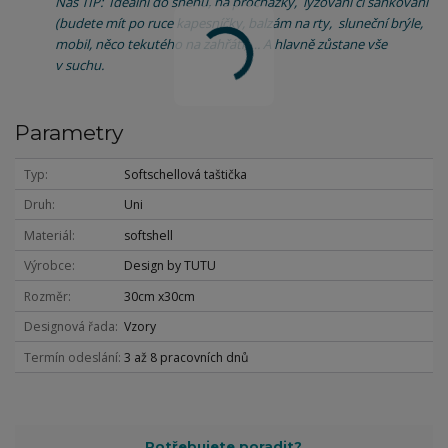
Náš TIP: Ideální do sněhu, na procházky, lyžování či sáňkování
(budete mít po ruce kapesníčky, balzám na rty, sluneční brýle,
mobil, něco tekutého na zahřátí,…. A hlavně zůstane vše
v suchu.
Parametry
Typ
Softschellová taštička
Druh
Uni
Materiál
softshell
Výrobce
Design by TUTU
Rozměr
30cm x30cm
Designová řada
Vzory
Termín odeslání
3 až 8 pracovních dnů
Potřebujete poradit?