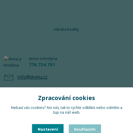
záruka kvality
Anna a Kristýna
776 724 751
info@dvetu.cz
Zpracování cookies
Nebaví vás cookies? Ani nás, tak to rychle odklikni nebo odmítni a
šup na náš web.
Upravit sběr cookies.
Nastavení
Souhlasím