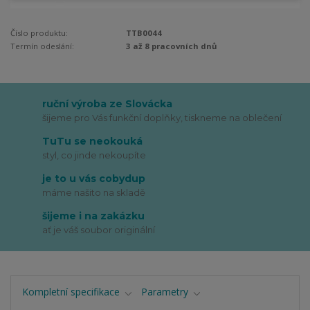
Číslo produktu:
TTB0044
Termín odeslání:
3 až 8 pracovních dnů
ruční výroba ze Slovácka
šijeme pro Vás funkční doplňky, tiskneme na oblečení
TuTu se neokouká
styl, co jinde nekoupíte
je to u vás cobydup
máme našito na skladě
šijeme i na zakázku
ať je váš soubor originální
Kompletní specifikace
Parametry