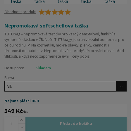
Ohodnotit produkt
Nepromokavá softschellová taška
TUTUbag – nepromokavé taštičky pro každý den!Stylové, funkční a
vyrobené s láskou v ČR. Naše TUTUbagy jsou univerzální pomocníci pro
celou rodinu: ✔ Na kosmetiku, mokré plavky, plenky, cennosti i
drobnosti do batohu.✔ Nepromokavé a prodyšné: ochrání obsah před
vlhkostí, a když něco zapomenete uvni...
celý popis
Dostupnost
Skladem
Barva
Nejsme plátci DPH
349 Kč
/
ks
Přidat do košíku