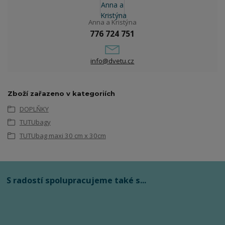
Anna a Kristýna
776 724 751
info@dvetu.cz
Zboží zařazeno v kategoriích
DOPLŇKY
TUTUbagy
TUTUbag maxi 30 cm x 30cm
S radostí spolupracujeme také s...