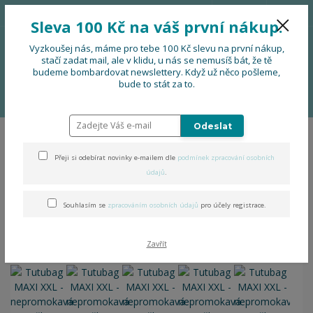
776 724 751
CZK
Sleva 100 Kč na váš první nákup.
0
0 Kč
Vyzkoušej nás, máme pro tebe 100 Kč slevu na první nákup,
stačí zadat mail, ale v klidu, u nás se nemusíš bát, že tě
budeme bombardovat newslettery. Když už něco pošleme,
Menu
bude to stát za to.
Úvod
DOPLŇKY
Tutubag MAXI XXL - nepromokavá taška
Odeslat
Tutubag MAXI XXL -
Přeji si odebírat novinky e-mailem dle
podmínek zpracování osobních
nepromokavá taška
údajů
.
Souhlasím se
zpracováním osobních údajů
pro účely registrace.
Zavřít