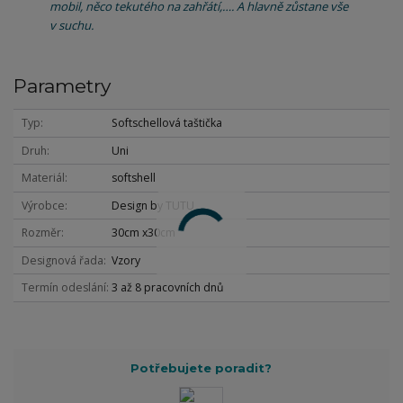
mobil, něco tekutého na zahřátí,…. A hlavně zůstane vše
v suchu.
Parametry
Typ
Softschellová taštička
Druh
Uni
Materiál
softshell
Výrobce
Design by TUTU
Rozměr
30cm x30cm
Designová řada
Vzory
Termín odeslání
3 až 8 pracovních dnů
Potřebujete poradit?