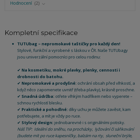
Hodnocení
2
Kompletní specifikace
TUTUbag – nepromokavé taštičky pro každý den!
Stylové, funkční a vyrobené s láskou v ČR. Naše TUTUbagy
jsou univerzální pomocníci pro celou rodinu:
✔
Na kosmetiku, mokré plavky, plenky, cennosti i
drobnosti do batohu.
✔
Nepromokavé a prodyšné:
ochrání obsah před vlhkostí, a
když něco zapomenete uvnitř (třeba plavky), krásně proschne.
✔
Snadná údržba:
otřete vlhkým hadříkem nebo vyperete –
schnou rychlostí blesku.
✔
Praktické a pohodlné:
díky uchu je můžete zavěsit, kam
potřebujete, a mít je vždy po ruce.
✔
Stylový design:
jednobarevné i s originálními potisky.
Náš TIP: Ideální do sněhu, na procházky, lyžování či sáňkování
(budete mít po ruce kapesníčky, balzám na rty, sluneční brýle,