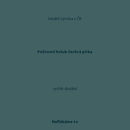
lokální výroba v ČR
Poštovní holub čechrá pírka
rychlé dodání
Neflákáme to