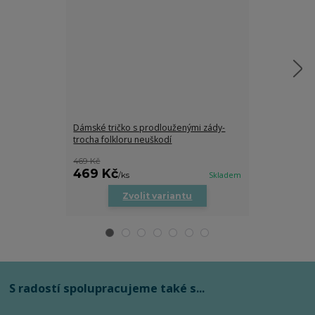
Dámské tričko s prodlouženými zády-
Dětské tričko
trocha folkloru neuškodí
469 Kč
469 Kč
279 Kč
/
ks
Skladem
/
ks
Zvolit variantu
Zv
S radostí spolupracujeme také s...