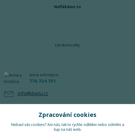
Neflákáme to
záruka kvality
Anna a Kristýna
776 724 751
info@dvetu.cz
Zpracování cookies
Nebaví vás cookies? Ani nás, tak to rychle odklikni nebo odmítni a
šup na náš web.