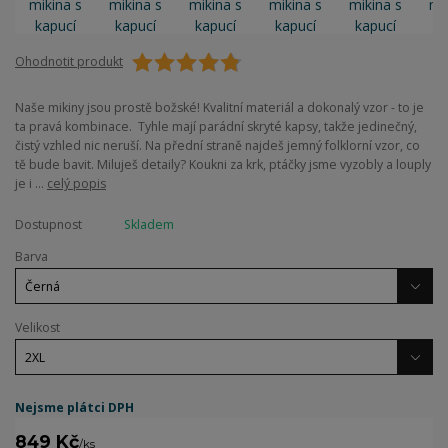
Ohodnotit produkt
Naše mikiny jsou prostě božské! Kvalitní materiál a dokonalý vzor - to je
ta pravá kombinace. Tyhle mají parádní skryté kapsy, takže jedinečný,
čistý vzhled nic neruší. Na přední straně najdeš jemný folklorní vzor, co
tě bude bavit. Miluješ detaily? Koukni za krk, ptáčky jsme vyzobly a louply
je i ...
celý popis
Dostupnost
Skladem
Barva
Velikost
Nejsme plátci DPH
849 Kč
/
ks