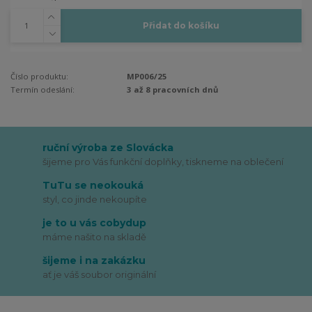
Přidat do košíku
Číslo produktu:
MP006/25
Termín odeslání:
3 až 8 pracovních dnů
ruční výroba ze Slovácka
šijeme pro Vás funkční doplňky, tiskneme na oblečení
TuTu se neokouká
styl, co jinde nekoupíte
je to u vás cobydup
máme našito na skladě
šijeme i na zakázku
ať je váš soubor originální