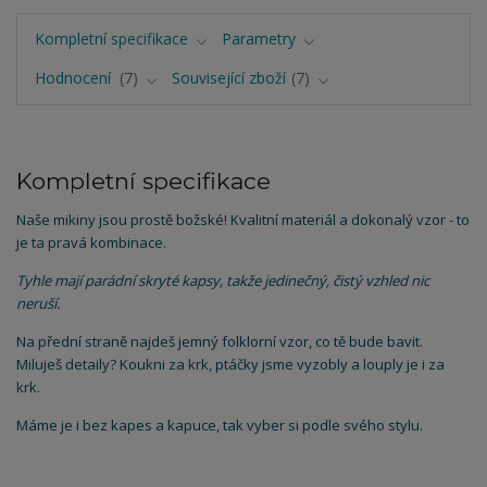
Kompletní specifikace
Parametry
Hodnocení
7
Související zboží
7
Kompletní specifikace
Naše mikiny jsou prostě božské! Kvalitní materiál a dokonalý vzor - to
je ta pravá kombinace.
Tyhle mají parádní skryté kapsy, takže jedinečný, čistý vzhled nic
neruší.
Na přední straně najdeš jemný folklorní vzor, co tě bude bavit.
Miluješ detaily? Koukni za krk, ptáčky jsme vyzobly a louply je i za
krk.
Máme je i bez kapes a kapuce, tak vyber si podle svého stylu.