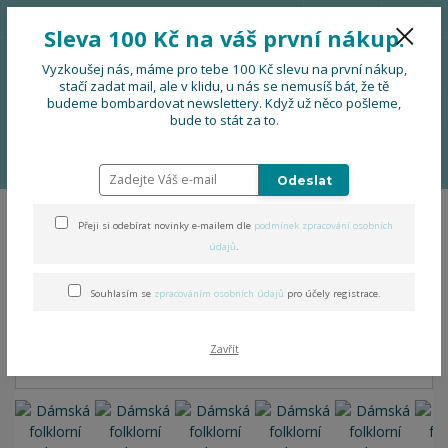
776 724 751
CZK
Sleva 100 Kč na váš první nákup.
0
0 Kč
Vyzkoušej nás, máme pro tebe 100 Kč slevu na první nákup,
stačí zadat mail, ale v klidu, u nás se nemusíš bát, že tě
budeme bombardovat newslettery. Když už něco pošleme,
Menu
bude to stát za to.
Úvod
OBLEČENÍ
Nová folklorní kolekce: Folklor & pohoda
Dámská
folklorní mikina s kapucí
Odeslat
Přeji si odebírat novinky e-mailem dle
podmínek zpracování osobních
Dámská folklorní mikina s
údajů
.
kapucí
Souhlasím se
zpracováním osobních údajů
pro účely registrace.
Zavřít