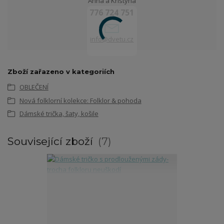
Anna a Kristýna
776 724 751
info@dvetu.cz
Zboží zařazeno v kategoriích
OBLEČENÍ
Nová folklorní kolekce: Folklor & pohoda
Dámské trička, šaty, košile
Související zboží
7