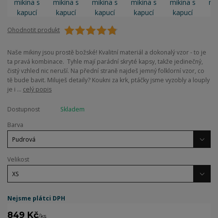
Ohodnotit produkt
Naše mikiny jsou prostě božské! Kvalitní materiál a dokonalý vzor - to je
ta pravá kombinace. Tyhle mají parádní skryté kapsy, takže jedinečný,
čistý vzhled nic neruší. Na přední straně najdeš jemný folklorní vzor, co
tě bude bavit. Miluješ detaily? Koukni za krk, ptáčky jsme vyzobly a louply
je i ...
celý popis
Dostupnost
Skladem
Barva
Velikost
Nejsme plátci DPH
849 Kč
/
ks