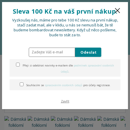
776 724 751
CZK
Sleva 100 Kč na váš první nákup.
0
0 Kč
Vyzkoušej nás, máme pro tebe 100 Kč slevu na první nákup,
stačí zadat mail, ale v klidu, u nás se nemusíš bát, že tě
budeme bombardovat newslettery. Když už něco pošleme,
Menu
bude to stát za to.
Úvod
OBLEČENÍ
Nová folklorní kolekce: Folklor & pohoda
Dámská
folklorní mikina s kapucí
Odeslat
Přeji si odebírat novinky e-mailem dle
podmínek zpracování osobních
Dámská folklorní mikina s
údajů
.
kapucí
Souhlasím se
zpracováním osobních údajů
pro účely registrace.
Zavřít