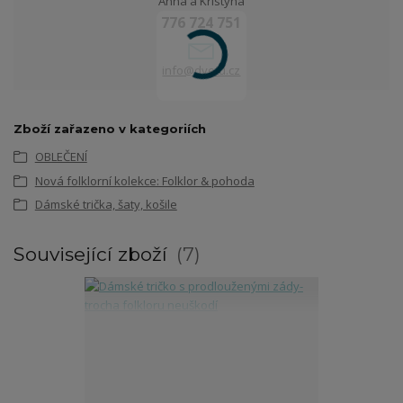
Anna a Kristýna
776 724 751
info@dvetu.cz
Zboží zařazeno v kategoriích
OBLEČENÍ
Nová folklorní kolekce: Folklor & pohoda
Dámské trička, šaty, košile
Související zboží
7