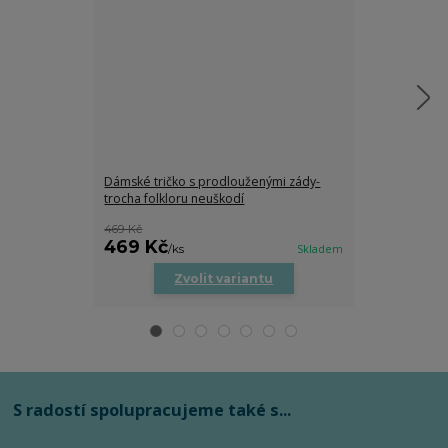
Dámské tričko s prodlouženými zády-
Dětské tričko
trocha folkloru neuškodí
469 Kč
469 Kč
279 Kč
/
ks
Skladem
/
ks
Zvolit variantu
Zv
S radostí spolupracujeme také s...