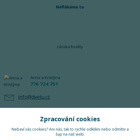
Neflákáme to
záruka kvality
Anna a Kristýna
776 724 751
info@dvetu.cz
Zpracování cookies
Nebaví vás cookies? Ani nás, tak to rychle odklikni nebo odmítni a
šup na náš web.