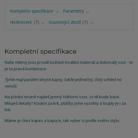
Kompletní specifikace
Parametry
Hodnocení
7
Související zboží
7
Kompletní specifikace
Naše mikiny jsou prostě božské! Kvalitní materiál a dokonalý vzor - to
je ta pravá kombinace.
Tyhle mají parádní skryté kapsy, takže jedinečný, čistý vzhled nic
neruší.
Na přední straně najdeš jemný folklorní vzor, co tě bude bavit.
Miluješ detaily? Koukni za krk, ptáčky jsme vyzobly a louply je i za
krk.
Máme je i bez kapes a kapuce, tak vyber si podle svého stylu.