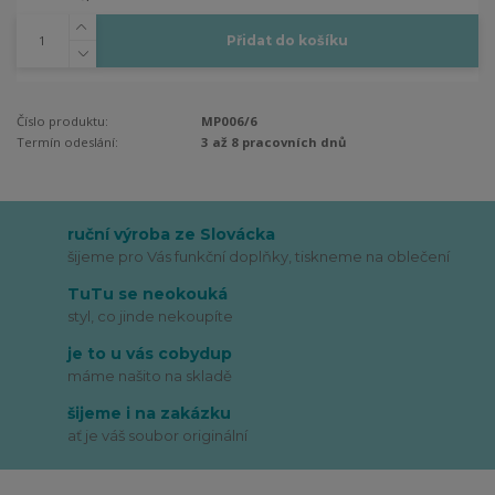
Přidat do košíku
Číslo produktu:
MP006/6
Termín odeslání:
3 až 8 pracovních dnů
ruční výroba ze Slovácka
šijeme pro Vás funkční doplňky, tiskneme na oblečení
TuTu se neokouká
styl, co jinde nekoupíte
je to u vás cobydup
máme našito na skladě
šijeme i na zakázku
ať je váš soubor originální