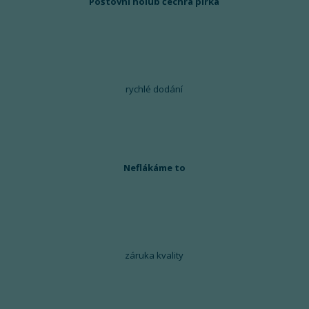
Poštovní holub čechrá pírka
rychlé dodání
Neflákáme to
záruka kvality