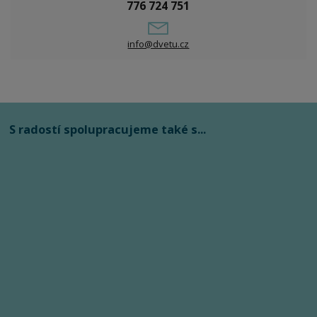
776 724 751
info@dvetu.cz
S radostí spolupracujeme také s...