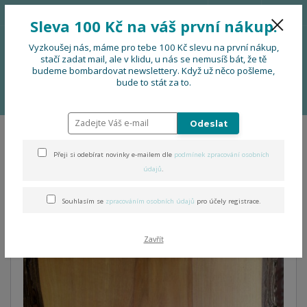
776 724 751
CZK
Sleva 100 Kč na váš první nákup.
0
0 Kč
Vyzkoušej nás, máme pro tebe 100 Kč slevu na první nákup,
stačí zadat mail, ale v klidu, u nás se nemusíš bát, že tě
budeme bombardovat newslettery. Když už něco pošleme,
Menu
bude to stát za to.
Úvod
Dárková pastelová sada - taška, podsedák, mini peněženka
Odeslat
Dárková pastelová sada -
Přeji si odebírat novinky e-mailem dle
podmínek zpracování osobních
taška, podsedák, mini
údajů
.
peněženka
Souhlasím se
zpracováním osobních údajů
pro účely registrace.
Zavřít