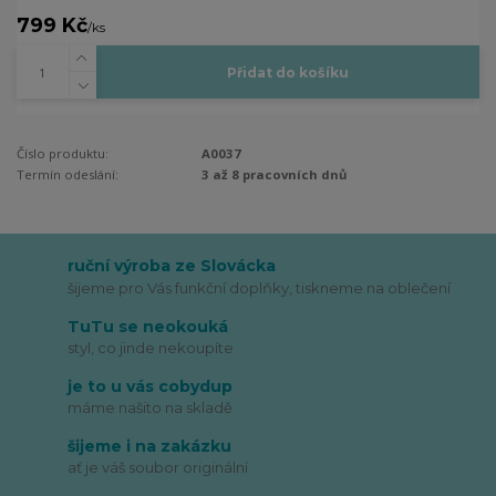
799 Kč
/
ks
Přidat do košíku
Číslo produktu:
A0037
Termín odeslání:
3 až 8 pracovních dnů
ruční výroba ze Slovácka
šijeme pro Vás funkční doplňky, tiskneme na oblečení
TuTu se neokouká
styl, co jinde nekoupíte
je to u vás cobydup
máme našito na skladě
šijeme i na zakázku
ať je váš soubor originální