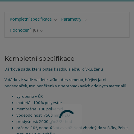
Kompletní specifikace
Parametry
Hodnocení
0
Kompletní specifikace
Dárková sada, která potěší každou slečnu, dívku, ženu
V dárkové sadě najdete tašku přes rameno, hřejivý jarní
podsedáček, minipeněženka z nepromokavých odolných materiálů.
vyrobeno v ČR
materiál: 100% polyester
membrána: 100 polyamid
voděodolnost: 7500 mm/H2O
prodyšnost: 2000 g/m2/24hod
prát na 30°, nepoužívat aviváž! Není vhodný do sušičky, žehlit
max. na 110°, nebělit