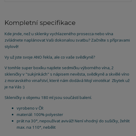
Kompletní specifikace
Kde jinde, než u sklenky vychlazeného prosecca nebo vína
zvládnete naplánovat Vaši dokonalou svatbu? Začněte s přípravami
stylově!
Vy už jste svoje ANO řekla, ale co vaše svědkyně?
V tomhle super boxíku najdete sedmičku výborného vína, 2
skleničky v "sukýnkách" s nápisem nevěsta, svědkyně a skvělé víno
z moravského vinařství, které nám dodává Mojí vinotéka! Zbytek už
je na Vás :)
Skleničky o objemu 180 ml jsou součástí balení.
vyrobeno v ČR
materiál: 100% polyester
prát na 30°, nepoužívat aviváž! Není vhodný do sušičky, žehlit
max. na 110°, nebělit