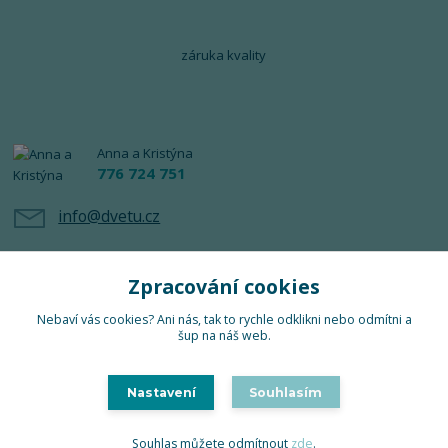
záruka kvality
Anna a Kristýna
776 724 751
info@dvetu.cz
Zpracování cookies
Nebaví vás cookies? Ani nás, tak to rychle odklikni nebo odmítni a
šup na náš web.
Upravit sběr cookies.
Nastavení
Souhlasím
TuTu 2024 © Všechna práva vyhrazena
Souhlas můžete odmítnout
zde
.