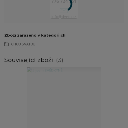
776 724 751
info@dvetu.cz
Zboží zařazeno v kategoriích
CHCU SVATBU
Související zboží
3