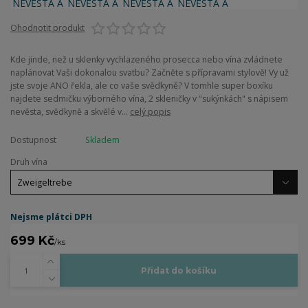
Ohodnotit produkt
Kde jinde, než u sklenky vychlazeného prosecca nebo vína zvládnete
naplánovat Vaši dokonalou svatbu? Začněte s přípravami stylově! Vy už
jste svoje ANO řekla, ale co vaše svědkyně? V tomhle super boxíku
najdete sedmičku výborného vína, 2 skleničky v "sukýnkách" s nápisem
nevěsta, svědkyně a skvělé v...
celý popis
Dostupnost
Skladem
Druh vína
Nejsme plátci DPH
699 Kč
/
ks
Přidat do košíku