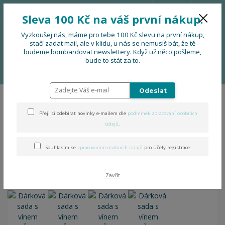
776 724 751
CZK
Sleva 100 Kč na váš první nákup.
0
0 Kč
Vyzkoušej nás, máme pro tebe 100 Kč slevu na první nákup,
stačí zadat mail, ale v klidu, u nás se nemusíš bát, že tě
budeme bombardovat newslettery. Když už něco pošleme,
Menu
bude to stát za to.
Úvod
Dárková sada s vínem NEVĚSTA A SVĚDKYNĚ
Odeslat
Dárková sada s vínem
Přeji si odebírat novinky e-mailem dle
podmínek zpracování osobních
NEVĚSTA A SVĚDKYNĚ
údajů
.
Souhlasím se
zpracováním osobních údajů
pro účely registrace.
Zavřít