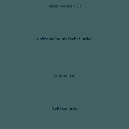
lokální výroba v ČR
Poštovní holub čechrá pírka
rychlé dodání
Neflákáme to