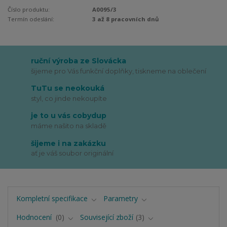
Číslo produktu:
A0095/3
Termín odeslání:
3 až 8 pracovních dnů
ruční výroba ze Slovácka
šijeme pro Vás funkční doplňky, tiskneme na oblečení
TuTu se neokouká
styl, co jinde nekoupíte
je to u vás cobydup
máme našito na skladě
šijeme i na zakázku
ať je váš soubor originální
Kompletní specifikace
Parametry
Hodnocení
0
Související zboží
3