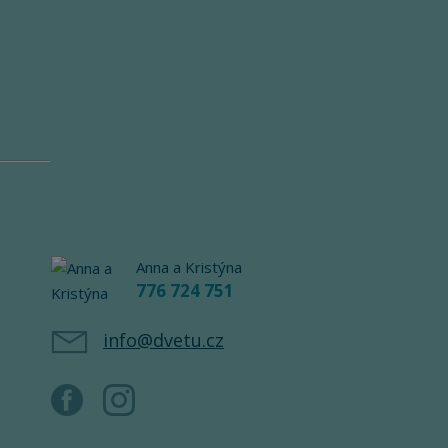
Anna a Kristýna
776 724 751
info@dvetu.cz