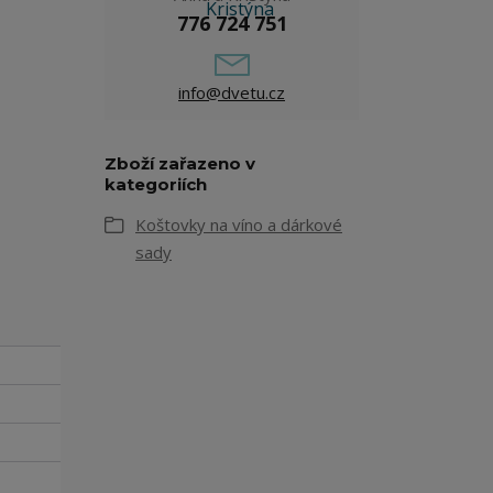
776 724 751
info@dvetu.cz
Zboží zařazeno v
kategoriích
Koštovky na víno a dárkové
sady