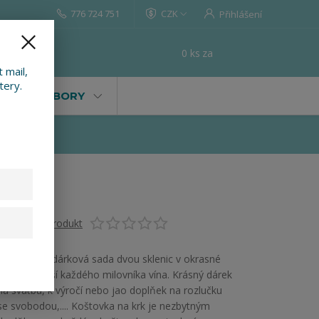
776 724 751
CZK
Přihlášení
0
ks
za
0 Kč
t
 mail,
tery.
VALY, SOUBORY
Ohodnotit produkt
Degustační dárková sada dvou sklenic v okrasné
krabici potěší každého milovníka vína. Krásný dárek
na svatbu, k výročí nebo jao doplňek na rozlučku
se svobodou,.... Koštovka na krk je nezbytným