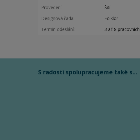
Provedení
Šití
Designová řada
Folklor
Termín odeslání
3 až 8 pracovníc
S radostí spolupracujeme také s...