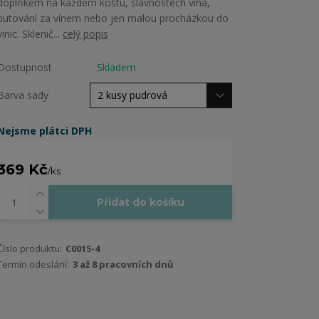
doplňkem na každém koštu, slavnostech vína,
putování za vínem nebo jen malou procházkou do
vinic. Sklenič...
celý popis
Dostupnost
Skladem
Barva sady
Nejsme plátci DPH
369 Kč
/
ks
Přidat do košíku
Číslo produktu:
C0015-4
Termín odeslání:
3 až 8 pracovních dnů