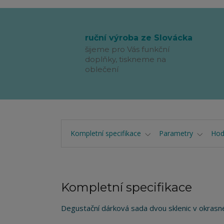
ruční výroba ze Slovácka
šijeme pro Vás funkční
doplňky, tiskneme na
oblečení
Kompletní specifikace
Parametry
Hod
Kompletní specifikace
Degustační dárková sada dvou sklenic v okrasné 