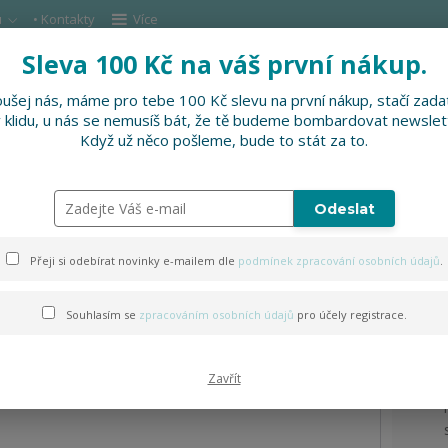
u
• Kontakty
Více
Sleva 100 Kč na váš první nákup.
Hleda
ušej nás, máme pro tebe 100 Kč slevu na první nákup, stačí zadat
v klidu, u nás se nemusíš bát, že tě budeme bombardovat newslet
DOPLŇKY
SLEVNĚNO
PRO FIRMY, FESTI
Když už něco pošleme, bude to stát za to.
dy
Degustační vinná sada
Odeslat
da
Přeji si odebírat novinky e-mailem dle
podmínek zpracování osobních údajů
.
Souhlasím se
zpracováním osobních údajů
pro účely registrace.
Zavřít