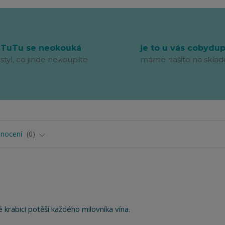
TuTu se neokouká
je to u vás cobydu
styl, co jinde nekoupíte
máme našito na sklad
nocení
0
krabici potěší každého milovníka vína.