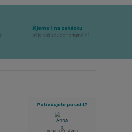
p
šijeme i na zakázku
ě
ať je váš soubor originální
Potřebujete poradit?
Anna a Kristýna