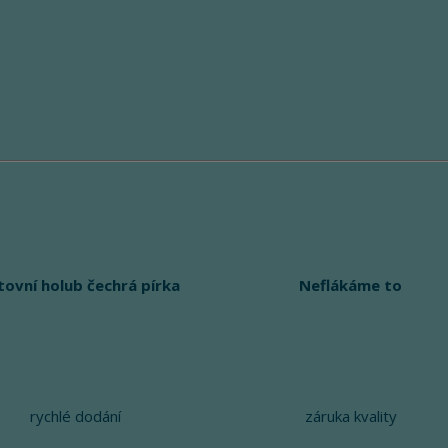
tovní holub čechrá pírka
Neflákáme to
rychlé dodání
záruka kvality