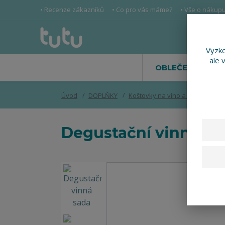
• Recenze zákazníků
• Co pro vás máme?
• Vše o nákup
Vyzko
ale 
OBLEČENÍ
Úvod
DOPLŇKY
Koštovky na víno a dárkové sa
Degustační vinná sa