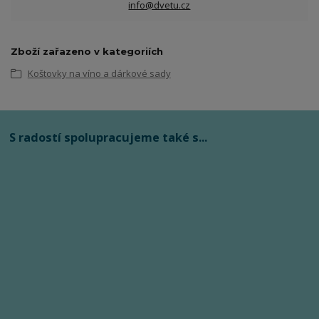
info@dvetu.cz
Zboží zařazeno v kategoriích
Koštovky na víno a dárkové sady
S radostí spolupracujeme také s...