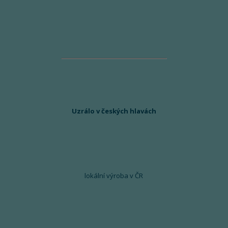
Uzrálo v českých hlavách
lokální výroba v ČR