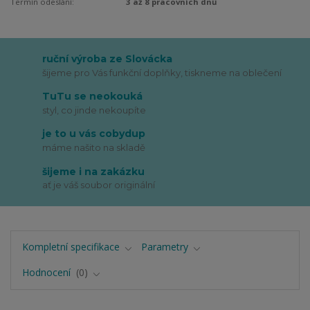
Termín odeslání:
3 až 8 pracovních dnů
ruční výroba ze Slovácka
šijeme pro Vás funkční doplňky, tiskneme na oblečení
TuTu se neokouká
styl, co jinde nekoupíte
je to u vás cobydup
máme našito na skladě
šijeme i na zakázku
ať je váš soubor originální
Kompletní specifikace
Parametry
Hodnocení
0