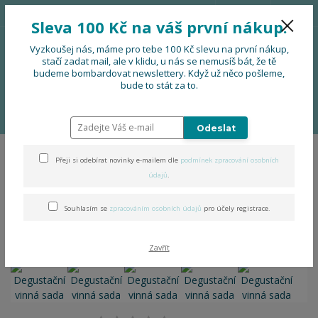
776 724 751
CZK
Sleva 100 Kč na váš první nákup.
0
0 Kč
Vyzkoušej nás, máme pro tebe 100 Kč slevu na první nákup,
stačí zadat mail, ale v klidu, u nás se nemusíš bát, že tě
budeme bombardovat newslettery. Když už něco pošleme,
Menu
bude to stát za to.
Úvod
DOPLŇKY
Koštovky na víno a dárkové sady
Degustační vinná
sada
Odeslat
Přeji si odebírat novinky e-mailem dle
podmínek zpracování osobních
Degustační vinná sada
údajů
.
Souhlasím se
zpracováním osobních údajů
pro účely registrace.
Zavřít