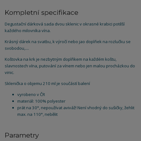
Kompletní specifikace
Degustační dárková sada dvou sklenic v okrasné krabici potěší
každého milovníka vína.
Krásný dárek na svatbu, k výročí nebo jao doplňek na rozlučku se
svobodou,....
Koštovka na krk je nezbytným doplňkem na každém koštu,
slavnostech vína, putování za vínem nebo jen malou procházkou do
vinic.
Sklenička o objemu 210 ml je součástí balení
vyrobeno v ČR
materiál: 100% polyester
prát na 30°, nepoužívat aviváž! Není vhodný do sušičky, žehlit
max. na 110°, nebělit
Parametry