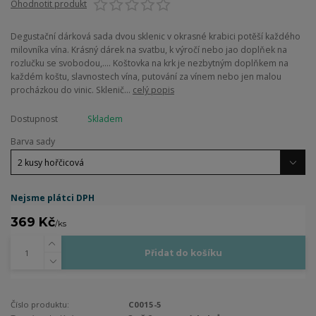
Ohodnotit produkt
Degustační dárková sada dvou sklenic v okrasné krabici potěší každého
milovníka vína. Krásný dárek na svatbu, k výročí nebo jao doplňek na
rozlučku se svobodou,.... Koštovka na krk je nezbytným doplňkem na
každém koštu, slavnostech vína, putování za vínem nebo jen malou
procházkou do vinic. Sklenič...
celý popis
Dostupnost
Skladem
Barva sady
Nejsme plátci DPH
369 Kč
/
ks
Přidat do košíku
Číslo produktu:
C0015-5