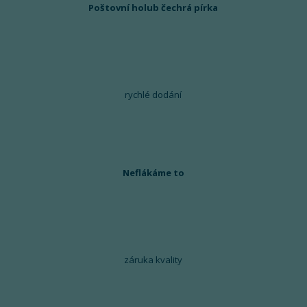
Poštovní holub čechrá pírka
rychlé dodání
Neflákáme to
záruka kvality