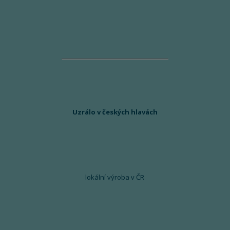
Uzrálo v českých hlavách
lokální výroba v ČR