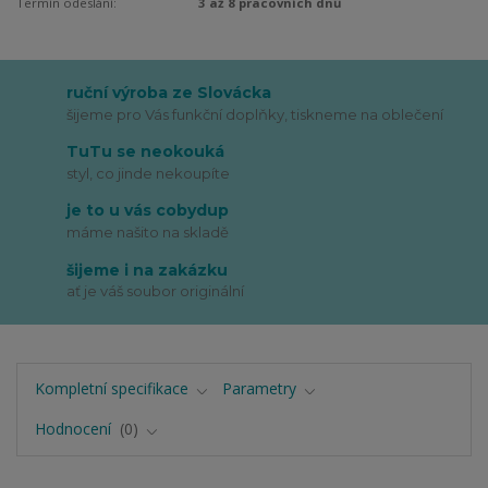
Termín odeslání:
3 až 8 pracovních dnů
ruční výroba ze Slovácka
šijeme pro Vás funkční doplňky, tiskneme na oblečení
TuTu se neokouká
styl, co jinde nekoupíte
je to u vás cobydup
máme našito na skladě
šijeme i na zakázku
ať je váš soubor originální
Kompletní specifikace
Parametry
Hodnocení
0