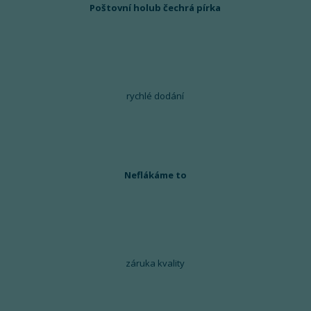
Poštovní holub čechrá pírka
rychlé dodání
Neflákáme to
záruka kvality