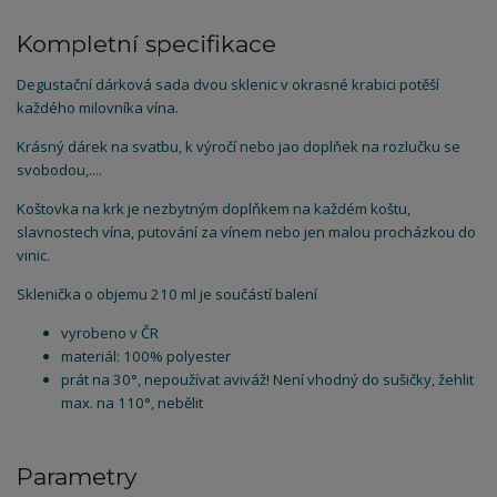
Kompletní specifikace
Degustační dárková sada dvou sklenic v okrasné krabici potěší
každého milovníka vína.
Krásný dárek na svatbu, k výročí nebo jao doplňek na rozlučku se
svobodou,....
Koštovka na krk je nezbytným doplňkem na každém koštu,
slavnostech vína, putování za vínem nebo jen malou procházkou do
vinic.
Sklenička o objemu 210 ml je součástí balení
vyrobeno v ČR
materiál: 100% polyester
prát na 30°, nepoužívat aviváž! Není vhodný do sušičky, žehlit
max. na 110°, nebělit
Parametry