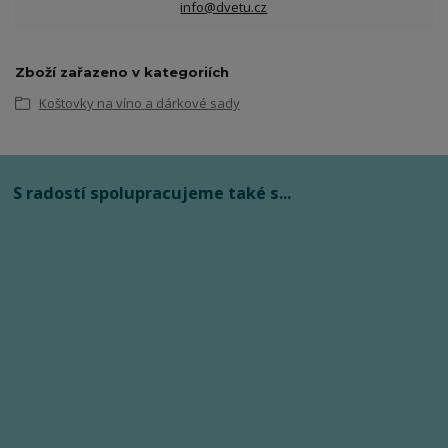
info@dvetu.cz
Zboží zařazeno v kategoriích
Koštovky na víno a dárkové sady
S radostí spolupracujeme také s...