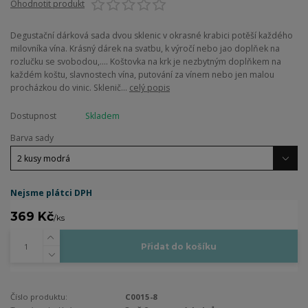
Ohodnotit produkt
Degustační dárková sada dvou sklenic v okrasné krabici potěší každého
milovníka vína. Krásný dárek na svatbu, k výročí nebo jao doplňek na
rozlučku se svobodou,.... Koštovka na krk je nezbytným doplňkem na
každém koštu, slavnostech vína, putování za vínem nebo jen malou
procházkou do vinic. Sklenič...
celý popis
Dostupnost
Skladem
Barva sady
Nejsme plátci DPH
369 Kč
/
ks
Přidat do košíku
Číslo produktu:
C0015-8