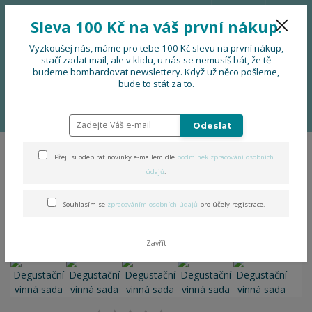
776 724 751
CZK
Sleva 100 Kč na váš první nákup.
0
0 Kč
Vyzkoušej nás, máme pro tebe 100 Kč slevu na první nákup,
stačí zadat mail, ale v klidu, u nás se nemusíš bát, že tě
budeme bombardovat newslettery. Když už něco pošleme,
Menu
bude to stát za to.
Úvod
DOPLŇKY
Koštovky na víno a dárkové sady
Degustační vinná
sada
Odeslat
Přeji si odebírat novinky e-mailem dle
podmínek zpracování osobních
Degustační vinná sada
údajů
.
Souhlasím se
zpracováním osobních údajů
pro účely registrace.
Zavřít