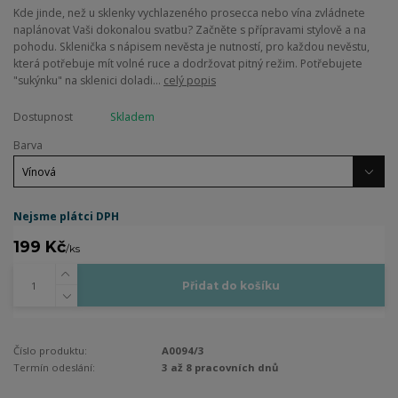
Kde jinde, než u sklenky vychlazeného prosecca nebo vína zvládnete
naplánovat Vaši dokonalou svatbu? Začněte s přípravami stylově a na
pohodu. Sklenička s nápisem nevěsta je nutností, pro každou nevěstu,
která potřebuje mít volné ruce a dodržovat pitný režim. Potřebujete
"sukýnku" na sklenici doladi...
celý popis
Dostupnost
Skladem
Barva
Nejsme plátci DPH
199 Kč
/
ks
Přidat do košíku
Číslo produktu:
A0094/3
Termín odeslání:
3 až 8 pracovních dnů