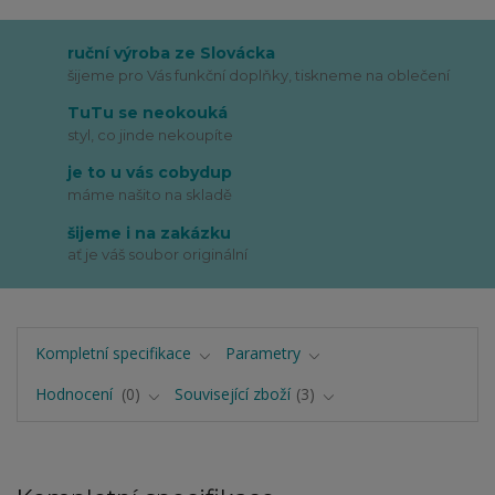
ruční výroba ze Slovácka
šijeme pro Vás funkční doplňky, tiskneme na oblečení
TuTu se neokouká
styl, co jinde nekoupíte
je to u vás cobydup
máme našito na skladě
šijeme i na zakázku
ať je váš soubor originální
Kompletní specifikace
Parametry
Hodnocení
0
Související zboží
3