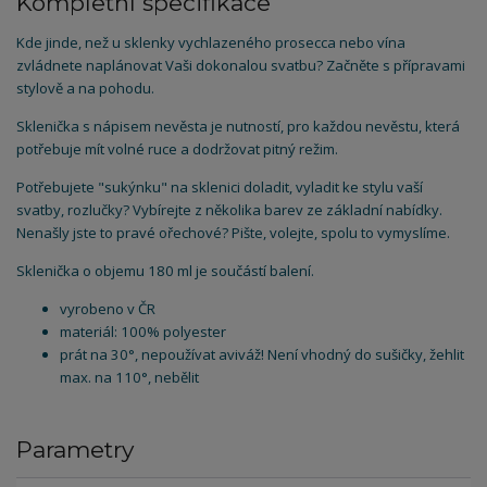
Kompletní specifikace
Kde jinde, než u sklenky vychlazeného prosecca nebo vína
zvládnete naplánovat Vaši dokonalou svatbu? Začněte s přípravami
stylově a na pohodu.
Sklenička s nápisem nevěsta je nutností, pro každou nevěstu, která
potřebuje mít volné ruce a dodržovat pitný režim.
Potřebujete "sukýnku" na sklenici doladit, vyladit ke stylu vaší
svatby, rozlučky? Vybírejte z několika barev ze základní nabídky.
Nenašly jste to pravé ořechové? Pište, volejte, spolu to vymyslíme.
Sklenička o objemu 180 ml je součástí balení.
vyrobeno v ČR
materiál: 100% polyester
prát na 30°, nepoužívat aviváž! Není vhodný do sušičky, žehlit
max. na 110°, nebělit
Parametry