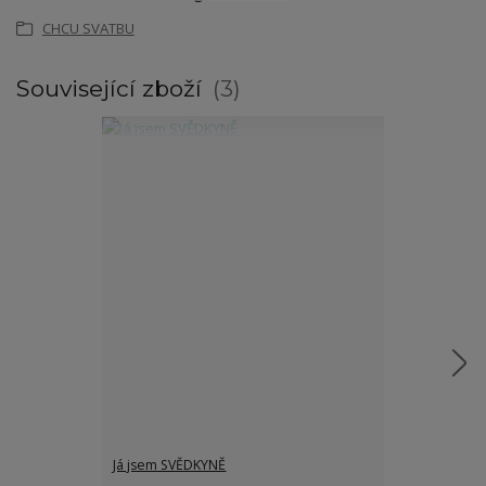
CHCU SVATBU
Související zboží
3
Já jsem SVĚDKYNĚ
Dárková sada 
SVĚDKYNĚ