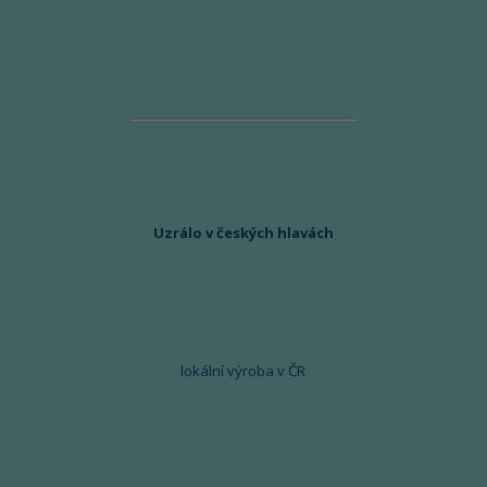
Uzrálo v českých hlavách
lokální výroba v ČR