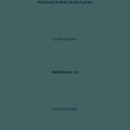
Poštovní holub čechrá pírka
rychlé dodání
Neflákáme to
záruka kvality