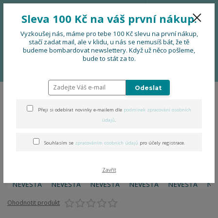
776 724 751
CZK
Sleva 100 Kč na váš první nákup.
0
0 Kč
Vyzkoušej nás, máme pro tebe 100 Kč slevu na první nákup,
stačí zadat mail, ale v klidu, u nás se nemusíš bát, že tě
budeme bombardovat newslettery. Když už něco pošleme,
Menu
bude to stát za to.
Úvod
Já jsem NEVĚSTA
Odeslat
Já jsem NEVĚSTA
Přeji si odebírat novinky e-mailem dle
podmínek zpracování osobních
údajů
.
Souhlasím se
zpracováním osobních údajů
pro účely registrace.
Zavřít
Ohodnotit produkt