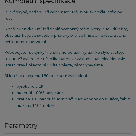
Kompletní specifikace
Jsi svědkyně, potřebuješ volné ruce? Měj svou skleničku stále po
ruce!
S naší skleničkou můžeš doplňovat pitný režim, který je tak důležitý,
obzvlášť, když se svatební přípravy blíží do finiše a nevěsta začíná
být lehounce nervózní,....
Potřebujete "sukýnky" na sklenici doladit, vyladit ke stylu svatby,
rozlučky? Vybírejte z několika barev ze základní nabídky. Nenašly
jste to pravé ořechové? Pište, volejte, něco vymyslíme.
Sklenička o objemu 180 ml je součástí balení.
vyrobeno v ČR
materiál: 100% polyester
prát na 30°, nepoužívat aviváž! Není vhodný do sušičky, žehlit
max. na 110°, nebělit
Parametry