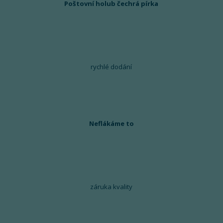
Poštovní holub čechrá pírka
rychlé dodání
Neflákáme to
záruka kvality