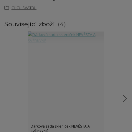
CHCU SVATBU
Související zboží
4
Dárková sada skleniček NEVĚSTA A
Dárková sada 
SVĚDKYNĚ
SVĚDKYNĚ