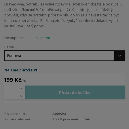
Jsi svědkyně, potřebuješ volné ruce? Měj svou skleničku stále po ruce! S
naší skleničkou můžeš doplňovat pitný režim, který je tak důležitý,
obzvlášť, když se svatební přípravy blíží do finiše a nevěsta začíná být
lehounce nervózní,.... Potřebujete "sukýnky" na sklenici doladit, vyladit
ke stylu sva...
celý popis
Dostupnost
Skladem
Barva
Nejsme plátci DPH
199 Kč
/
ks
Přidat do košíku
Číslo produktu:
A0092/3
Termín odeslání:
3 až 8 pracovních dnů