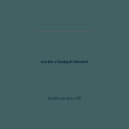
Uzrálo v českých hlavách
lokální výroba v ČR