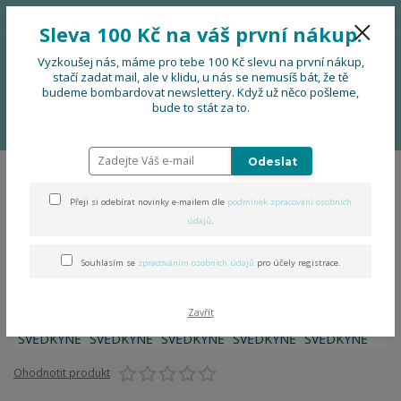
776 724 751
CZK
Sleva 100 Kč na váš první nákup.
0
0 Kč
Vyzkoušej nás, máme pro tebe 100 Kč slevu na první nákup,
stačí zadat mail, ale v klidu, u nás se nemusíš bát, že tě
budeme bombardovat newslettery. Když už něco pošleme,
Menu
bude to stát za to.
Úvod
Já jsem SVĚDKYNĚ
Odeslat
Já jsem SVĚDKYNĚ
Přeji si odebírat novinky e-mailem dle
podmínek zpracování osobních
údajů
.
Souhlasím se
zpracováním osobních údajů
pro účely registrace.
Zavřít
Ohodnotit produkt