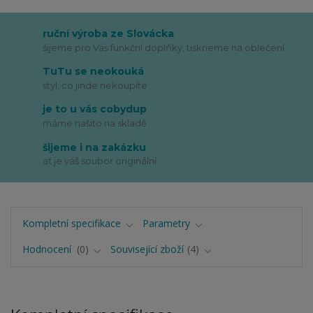
ruční výroba ze Slovácka
šijeme pro Vás funkční doplňky, tiskneme na oblečení
TuTu se neokouká
styl, co jinde nekoupíte
je to u vás cobydup
máme našito na skladě
šijeme i na zakázku
ať je váš soubor originální
Kompletní specifikace
Parametry
Hodnocení
0
Související zboží
4