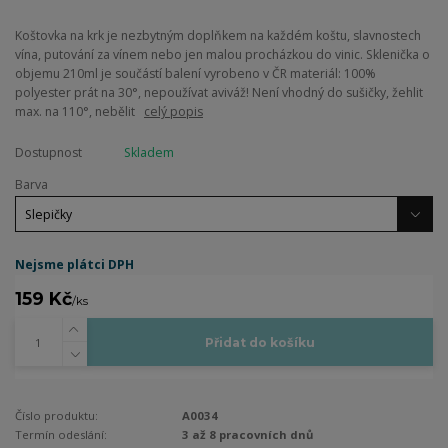
Koštovka na krk je nezbytným doplňkem na každém koštu, slavnostech
vína, putování za vínem nebo jen malou procházkou do vinic. Sklenička o
objemu 210ml je součástí balení vyrobeno v ČR materiál: 100%
polyester prát na 30°, nepoužívat aviváž! Není vhodný do sušičky, žehlit
max. na 110°, nebělit
celý popis
Dostupnost
Skladem
Barva
Nejsme plátci DPH
159 Kč
/
ks
Přidat do košíku
Číslo produktu:
A0034
Termín odeslání:
3 až 8 pracovních dnů