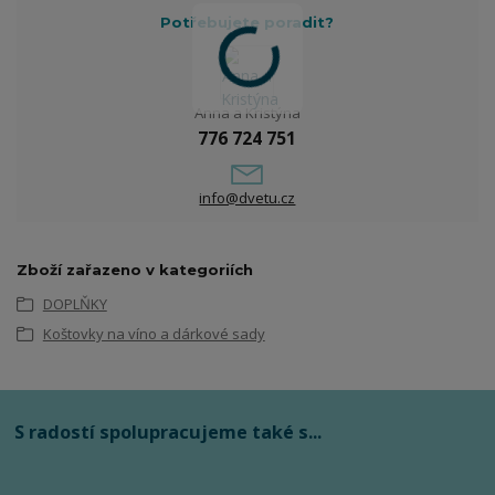
Potřebujete poradit?
Anna a Kristýna
776 724 751
info@dvetu.cz
Zboží zařazeno v kategoriích
DOPLŇKY
Koštovky na víno a dárkové sady
S radostí spolupracujeme také s...