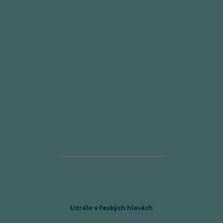
Uzrálo v českých hlavách