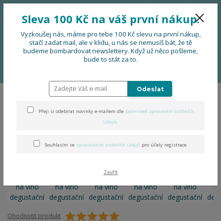
776 724 751
CZK
Sleva 100 Kč na váš první nákup.
0
0 Kč
Vyzkoušej nás, máme pro tebe 100 Kč slevu na první nákup,
stačí zadat mail, ale v klidu, u nás se nemusíš bát, že tě
budeme bombardovat newslettery. Když už něco pošleme,
Menu
bude to stát za to.
Úvod
DOPLŇKY
Koštovka na víno degustační
Odeslat
Koštovka na víno degustační
Přeji si odebírat novinky e-mailem dle
podmínek zpracování osobních
údajů
.
Souhlasím se
zpracováním osobních údajů
pro účely registrace.
Zavřít
Ohodnotit produkt