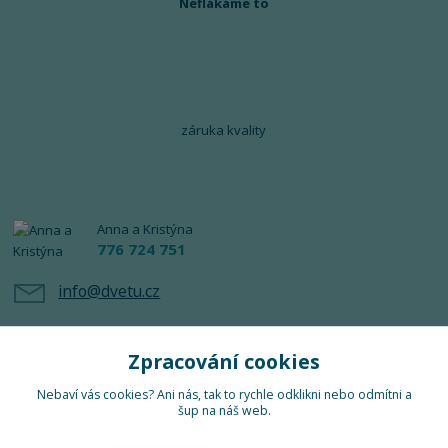
Neflákáme to
záruka kvality
Anna a Kristýna
776 724 751
info@dvetu.cz
Zpracování cookies
Nebaví vás cookies? Ani nás, tak to rychle odklikni nebo odmítni a
šup na náš web.
Upravit sběr cookies.