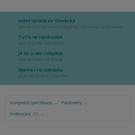
ruční výroba ze Slovácka
šijeme pro Vás funkční doplňky, tiskneme na oblečení
TuTu se neokouká
styl, co jinde nekoupíte
je to u vás cobydup
máme našito na skladě
šijeme i na zakázku
ať je váš soubor originální
Kompletní specifikace
Parametry
Hodnocení
1