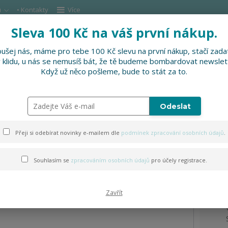
u
• Kontakty
Více
Sleva 100 Kč na váš první nákup.
Hleda
ušej nás, máme pro tebe 100 Kč slevu na první nákup, stačí zadat
v klidu, u nás se nemusíš bát, že tě budeme bombardovat newslet
DOPLŇKY
SLEVNĚNO
PRO FIRMY, FESTI
Když už něco pošleme, bude to stát za to.
Odeslat
gustační
Přeji si odebírat novinky e-mailem dle
podmínek zpracování osobních údajů
.
Souhlasím se
zpracováním osobních údajů
pro účely registrace.
Zavřít