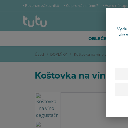
• Recenze zákazníků
• Co pro vás máme?
• Vše o nákup
Vyzko
ale 
OBLEČENÍ
Úvod
DOPLŇKY
Koštovka na víno degustační
Koštovka na víno de