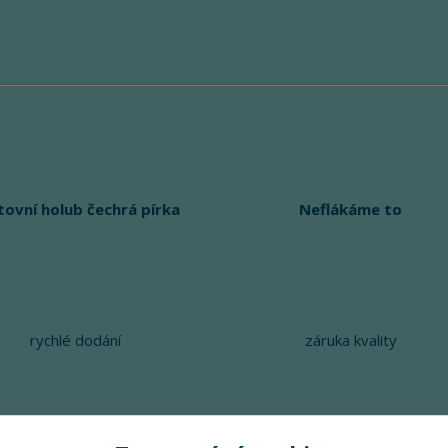
tovní holub čechrá pírka
Neflákáme to
rychlé dodání
záruka kvality