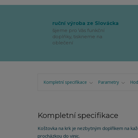
ruční výroba ze Slovácka
šijeme pro Vás funkční
doplňky, tiskneme na
oblečení
Kompletní specifikace
Parametry
Hod
Kompletní specifikace
Koštovka na krk je nezbytným doplňkem na každ
procházkou do vinic.