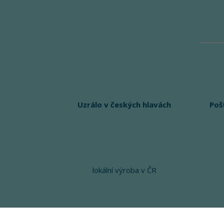
Uzrálo v českých hlavách
Poš
lokální výroba v ČR