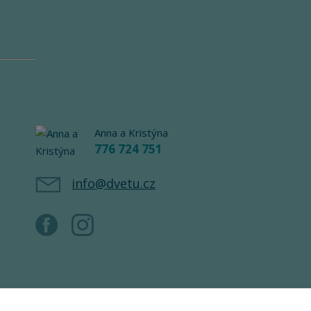
Anna a Kristýna
776 724 751
info@dvetu.cz