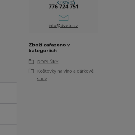
776 724 751
info@dvetu.cz
Zboží zařazeno v
kategoriích
DOPLŇKY
Koštovky na víno a dárkové
sady