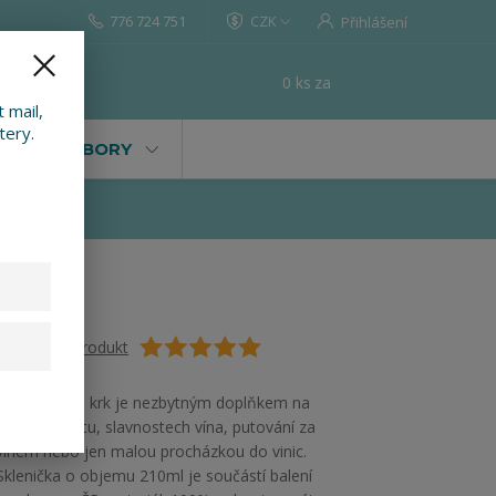
776 724 751
CZK
Přihlášení
0
ks
za
0 Kč
t
 mail,
tery.
VALY, SOUBORY
Ohodnotit produkt
Koštovka na krk je nezbytným doplňkem na
každém koštu, slavnostech vína, putování za
vínem nebo jen malou procházkou do vinic.
Sklenička o objemu 210ml je součástí balení