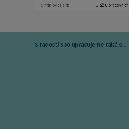
Termín odeslání
3 až 8 pracovníc
S radostí spolupracujeme také s...