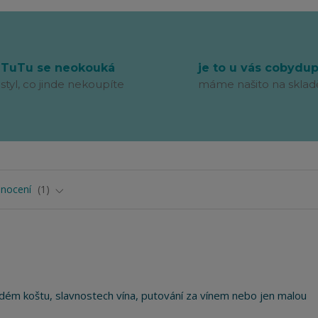
TuTu se neokouká
je to u vás cobydu
styl, co jinde nekoupíte
máme našito na sklad
nocení
1
ém koštu, slavnostech vína, putování za vínem nebo jen malou