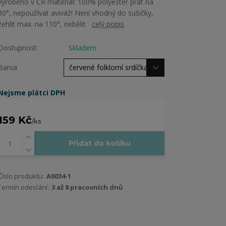
vyrobeno v ČR materiál: 100% polyester prát na
30°, nepoužívat aviváž! Není vhodný do sušičky,
žehlit max. na 110°, nebělit
celý popis
Dostupnost
Skladem
Barva
Nejsme plátci DPH
159 Kč
/
ks
Přidat do košíku
Číslo produktu:
A0034-1
Termín odeslání:
3 až 8 pracovních dnů