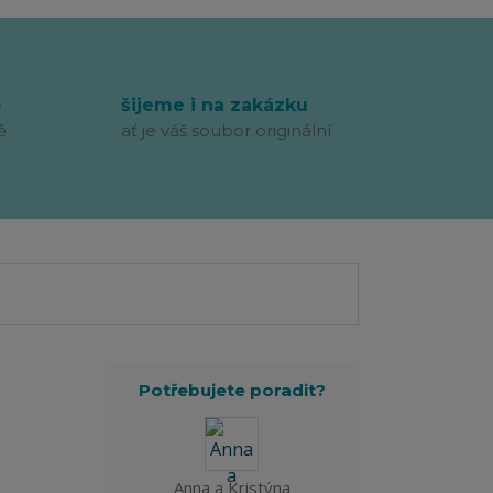
p
šijeme i na zakázku
ě
ať je váš soubor originální
Potřebujete poradit?
Anna a Kristýna