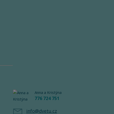
Anna a Kristýna
776 724 751
info@dvetu.cz