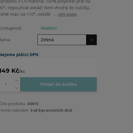
vyrobeno v ČR materiál: 100% polyester prát na
30°, nepoužívat aviváž! Není vhodný do sušičky,
žehlit max. na 110°, nebělit ...
celý popis
Dostupnost
Skladem
Barva
Nejsme plátci DPH
149 Kč
/
ks
Přidat do košíku
Číslo produktu:
A0015
Termín odeslání:
3 až 8 pracovních dnů