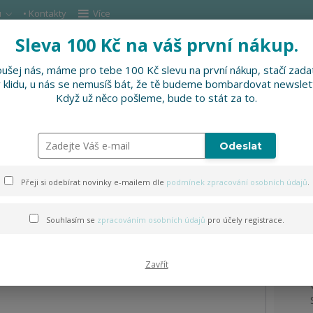
u
• Kontakty
Více
Sleva 100 Kč na váš první nákup.
Hleda
ušej nás, máme pro tebe 100 Kč slevu na první nákup, stačí zadat
v klidu, u nás se nemusíš bát, že tě budeme bombardovat newslet
DOPLŇKY
SLEVNĚNO
PRO FIRMY, FESTI
Když už něco pošleme, bude to stát za to.
Odeslat
Přeji si odebírat novinky e-mailem dle
podmínek zpracování osobních údajů
.
Souhlasím se
zpracováním osobních údajů
pro účely registrace.
Zavřít