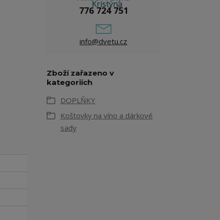
776 724 751
info@dvetu.cz
Zboží zařazeno v
kategoriích
DOPLŇKY
Koštovky na víno a dárkové
sady