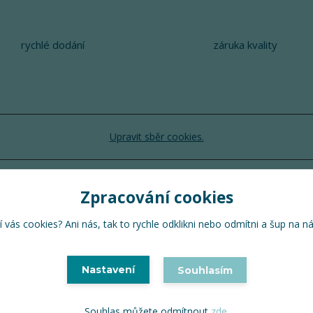
rychlé dodání
záruka kvality
Upravit sběr cookies.
TuTu 2024 © Všechna práva vyhrazena
Zpracování cookies
Vytvořeno na
Eshop-rychle.cz
 vás cookies? Ani nás, tak to rychle odklikni nebo odmítni a šup na n
Nastavení
Souhlasím
Souhlas můžete odmítnout
zde
.