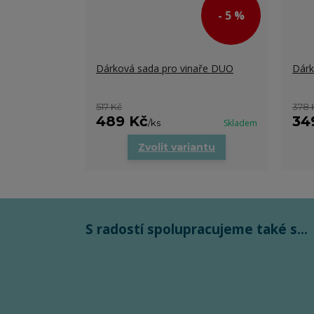
- 5 %
Dárková sada pro vinaře DUO
Dárk
517 Kč
378 
489 Kč
34
/
ks
Skladem
Zvolit variantu
S radostí spolupracujeme také s...