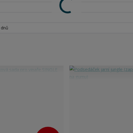
h dnů