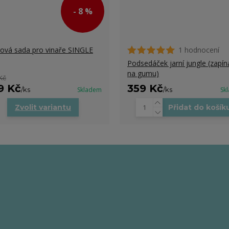
- 8 %
ová sada pro vinaře SINGLE
1 hodnocení
Podsedáček jarní jungle (zapín
na gumu)
Kč
9 Kč
359 Kč
/
ks
Skladem
/
ks
Sk
Zvolit variantu
Přidat do košík