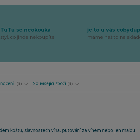
TuTu se neokouká
je to u vás cobydu
styl, co jinde nekoupíte
máme našito na sklad
nocení
3
Související zboží
3
ém koštu, slavnostech vína, putování za vínem nebo jen malou