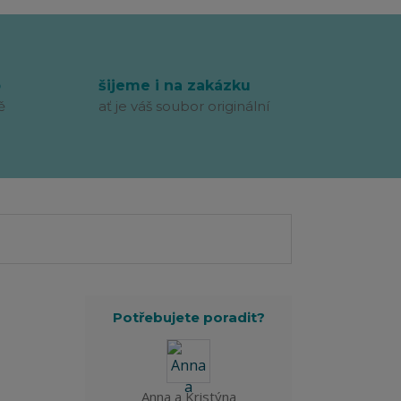
p
šijeme i na zakázku
ě
ať je váš soubor originální
Potřebujete poradit?
Anna a Kristýna