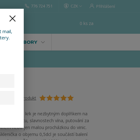
776 724 751
CZK
Přihlášení
0
ks
za
0 Kč
t
 mail,
tery.
VALY, SOUBORY
Ohodnotit produkt
Koštovka na krk je nezbytným doplňkem na
každém koštu, slavnostech vína, putování za
vínem nebo jen malou procházkou do vinic.
Sklenička o objemu 0,5dcl je součástí balení