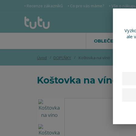
• Recenze zákazníků
• Co pro vás máme?
• Vše o nákup
Vyzko
ale 
OBLEČENÍ
Úvod
DOPLŇKY
Koštovka na víno
Koštovka na víno