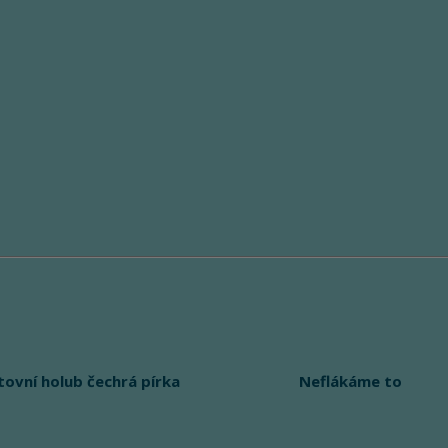
tovní holub čechrá pírka
Neflákáme to