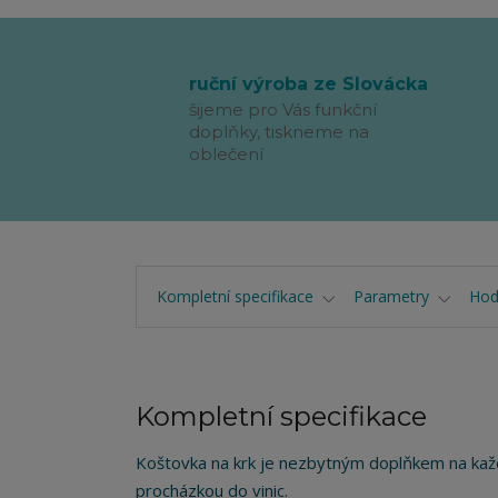
ruční výroba ze Slovácka
šijeme pro Vás funkční
doplňky, tiskneme na
oblečení
Kompletní specifikace
Parametry
Hod
Kompletní specifikace
Koštovka na krk je nezbytným doplňkem na každ
procházkou do vinic.