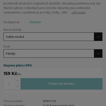
Jsi milovník drobných originálních doplňků. Náramky podrthnou tvůj styl.
Můžeš vybírat z několika barev šňůrek. Náramky jsou velikostně
nastavitelné a vyrábíme je pro klky, holky, i děti.
celý popis
Dostupnost
Skladem
Barva šňůrky
Druh
Nejsme plátci DPH
159 Kč
/
ks
Přidat do košíku
Číslo produktu:
RP011/12
Termín odeslání:
3 až 8 pracovních dnů