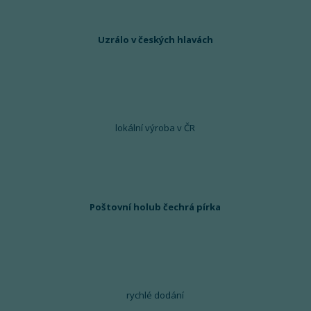
Uzrálo v českých hlavách
lokální výroba v ČR
Poštovní holub čechrá pírka
rychlé dodání