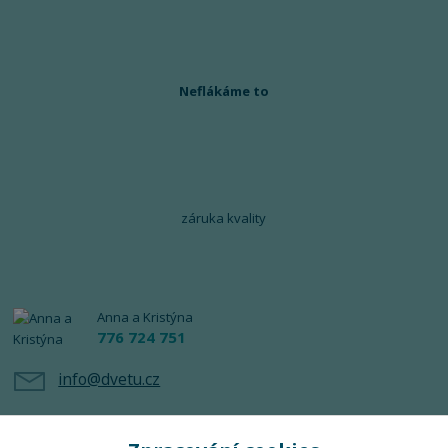
Neflákáme to
záruka kvality
Anna a Kristýna
776 724 751
info@dvetu.cz