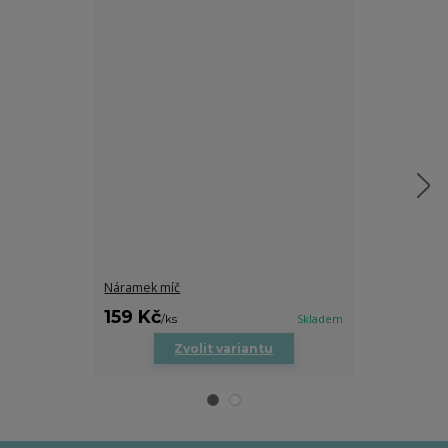
Náramek míč
Náramek na p
159 Kč
159 Kč
/
ks
/
ks
Skladem
Zvolit variantu