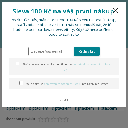
776 724 751
CZK
Sleva 100 Kč na váš první nákup.
0
0 Kč
Vyzkoušej nás, máme pro tebe 100 Kč slevu na první nákup,
stačí zadat mail, ale v klidu, u nás se nemusíš bát, že tě
budeme bombardovat newslettery. Když už něco pošleme,
Menu
bude to stát za to.
Úvod
PRO FIRMY, FESTIVALY, SOUBORY
Náramek s ptáčkem
Odeslat
Náramek s ptáčkem
Přeji si odebírat novinky e-mailem dle
podmínek zpracování osobních
údajů
.
Souhlasím se
zpracováním osobních údajů
pro účely registrace.
Zavřít
Ohodnotit produkt