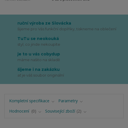
ruční výroba ze Slovácka
šijeme pro Vás funkční doplňky, tiskneme na oblečení
TuTu se neokouká
styl, co jinde nekoupíte
je to u vás cobydup
máme našito na skladě
šijeme i na zakázku
ať je váš soubor originální
Kompletní specifikace
Parametry
Hodnocení
0
Související zboží
2