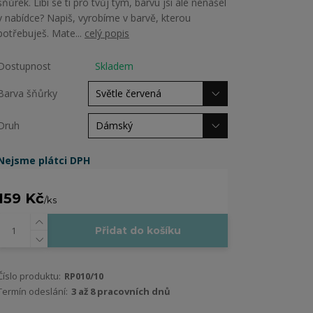
šňůrek. Líbí se ti pro tvůj tým, barvu jsi ale nenašel
v nabídce? Napiš, vyrobíme v barvě, kterou
potřebuješ. Mate...
celý popis
Dostupnost
Skladem
Barva šňůrky
Druh
Nejsme plátci DPH
159 Kč
/
ks
Přidat do košíku
Číslo produktu:
RP010/10
Termín odeslání:
3 až 8 pracovních dnů