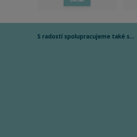
Detail
S radostí spolupracujeme také s...