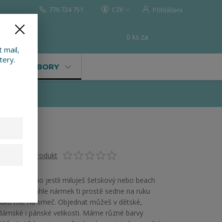
776 724 751
CZK
Přihlášení
0
ks
za
0 Kč
t
 mail,
tery.
VALY, SOUBORY
Ohodnotit produkt
Je úplně jedno jestli miluješ šetskový nebo beach
volejbal. Tenhle nármek ti prostě sedne na ruku
jako míč na smeč. Objednat můžeš v dětské,
dámské i pánské velikosti. Máme různé barvy