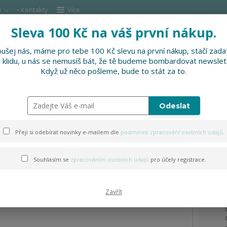
u
• Kontakty
Více
Sleva 100 Kč na váš první nákup.
Hleda
ušej nás, máme pro tebe 100 Kč slevu na první nákup, stačí zadat
v klidu, u nás se nemusíš bát, že tě budeme bombardovat newslet
DOPLŇKY
SLEVNĚNO
PRO FIRMY, FESTI
Když už něco pošleme, bude to stát za to.
volejbalový míč
Odeslat
ý míč
Přeji si odebírat novinky e-mailem dle
podmínek zpracování osobních údajů
.
Souhlasím se
zpracováním osobních údajů
pro účely registrace.
Zavřít