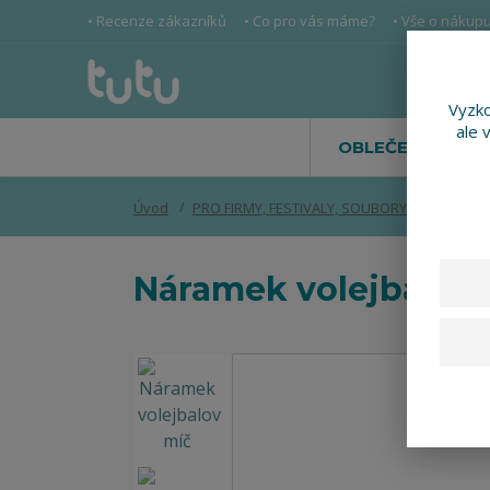
• Recenze zákazníků
• Co pro vás máme?
• Vše o nákup
Vyzko
ale 
OBLEČENÍ
Úvod
PRO FIRMY, FESTIVALY, SOUBORY
Náramek 
Náramek volejbalov