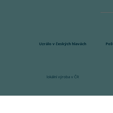
Uzrálo v českých hlavách
Poš
lokální výroba v ČR