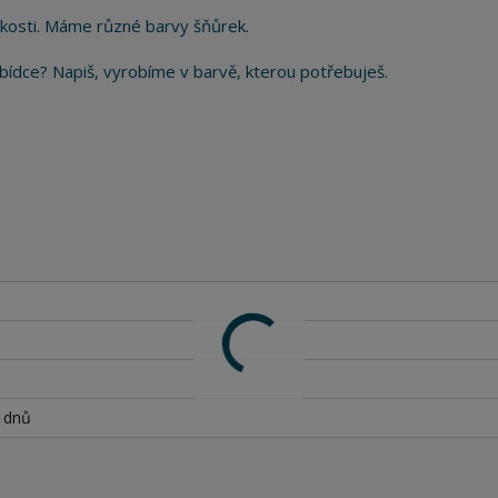
kosti. Máme různé barvy šňůrek.
 nabídce? Napiš, vyrobíme v barvě, kterou potřebuješ.
h dnů