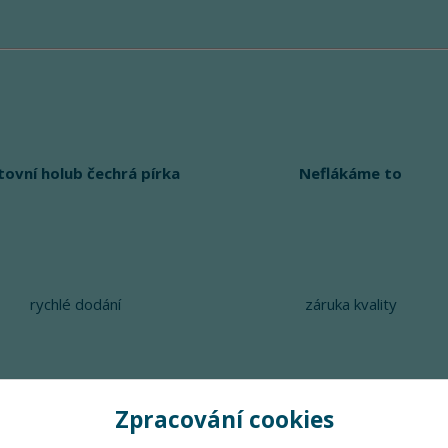
tovní holub čechrá pírka
Neflákáme to
rychlé dodání
záruka kvality
Zpracování cookies
Upravit sběr cookies.