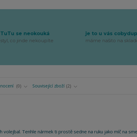
TuTu se neokouká
je to u vás cobydu
styl, co jinde nekoupíte
máme našito na sklad
nocení
0
Související zboží
2
ch volejbal. Tenhle nármek ti prostě sedne na ruku jako míč na sme