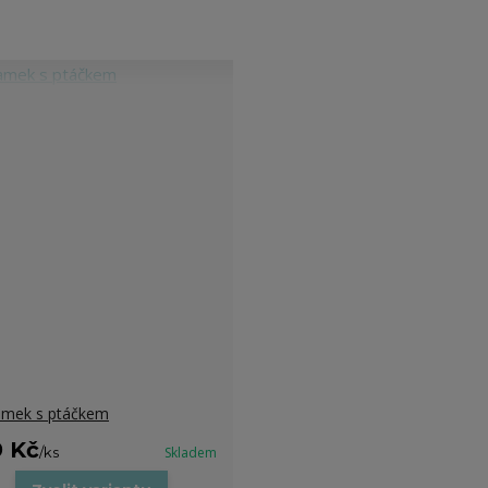
mek s ptáčkem
9 Kč
/
ks
Skladem