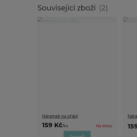
Související zboží
2
Náramek na přání
Nára
159 Kč
15
/
ks
Na dotaz