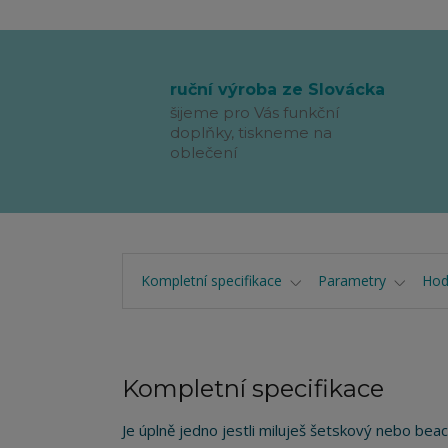
ruční výroba ze Slovácka
šijeme pro Vás funkční
doplňky, tiskneme na
oblečení
Kompletní specifikace
Parametry
Hod
Kompletní specifikace
Je úplně jedno jestli miluješ šetskový nebo bea