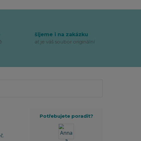
p
šijeme i na zakázku
ě
ať je váš soubor originální
Potřebujete poradit?
č.