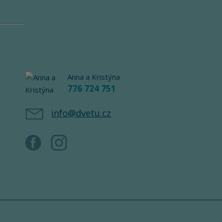
Anna a Kristýna
776 724 751
info@dvetu.cz