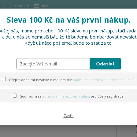
u
• Kontakty
Více
Sleva 100 Kč na váš první nákup.
Hleda
ušej nás, máme pro tebe 100 Kč slevu na první nákup, stačí zadat
v klidu, u nás se nemusíš bát, že tě budeme bombardovat newslet
DOPLŇKY
SLEVNĚNO
PRO FIRMY, FESTI
Když už něco pošleme, bude to stát za to.
volejbalový míč
Odeslat
ý míč
Přeji si odebírat novinky e-mailem dle
podmínek zpracování osobních údajů
.
Souhlasím se
zpracováním osobních údajů
pro účely registrace.
Zavřít