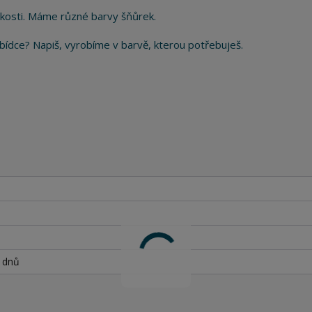
kosti. Máme různé barvy šňůrek.
 nabídce? Napiš, vyrobíme v barvě, kterou potřebuješ.
h dnů