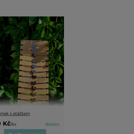
mek s ptáčkem
9 Kč
/
ks
Skladem