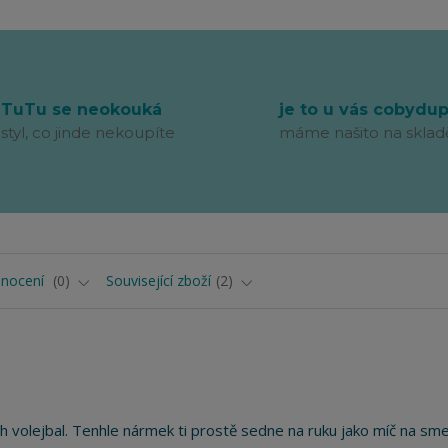
TuTu se neokouká
je to u vás cobydu
styl, co jinde nekoupíte
máme našito na sklad
nocení
0
Související zboží
2
ch volejbal. Tenhle nármek ti prostě sedne na ruku jako míč na sme