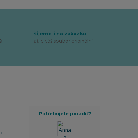
p
šijeme i na zakázku
ě
ať je váš soubor originální
Potřebujete poradit?
č.