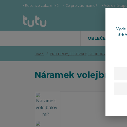
• Recenze zákazníků
• Co pro vás máme?
• Vše o nákup
Vyzko
ale 
OBLEČENÍ
Úvod
PRO FIRMY, FESTIVALY, SOUBORY
Náramek 
Náramek volejbalov