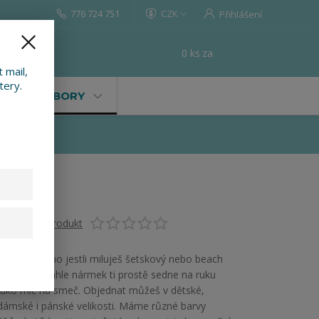
776 724 751
CZK
Přihlášení
0
ks
za
0 Kč
t
 mail,
tery.
VALY, SOUBORY
Ohodnotit produkt
Je úplně jedno jestli miluješ šetskový nebo beach
volejbal. Tenhle nármek ti prostě sedne na ruku
jako míč na smeč. Objednat můžeš v dětské,
dámské i pánské velikosti. Máme různé barvy