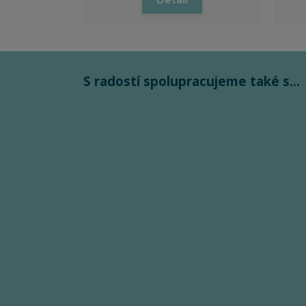
Detail
S radostí spolupracujeme také s...