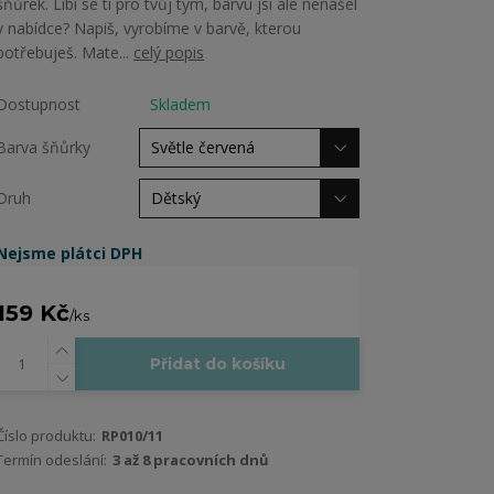
šňůrek. Líbí se ti pro tvůj tým, barvu jsi ale nenašel
v nabídce? Napiš, vyrobíme v barvě, kterou
potřebuješ. Mate...
celý popis
Dostupnost
Skladem
Barva šňůrky
Druh
Nejsme plátci DPH
159 Kč
/
ks
Přidat do košíku
Číslo produktu:
RP010/11
Termín odeslání:
3 až 8 pracovních dnů