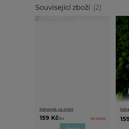
Související zboží
2
Náramek na přání
Nára
159 Kč
15
/
ks
Na dotaz