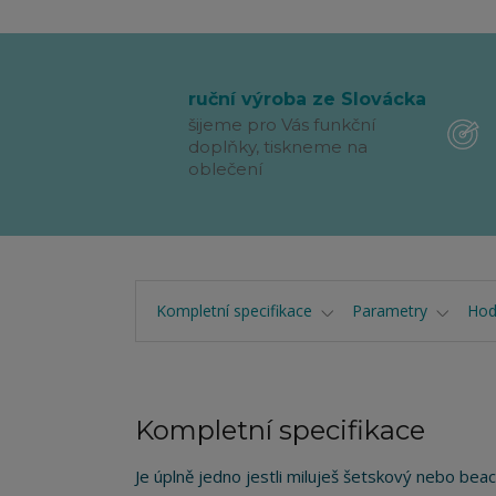
ruční výroba ze Slovácka
šijeme pro Vás funkční
doplňky, tiskneme na
oblečení
Kompletní specifikace
Parametry
Hod
Kompletní specifikace
Je úplně jedno jestli miluješ šetskový nebo bea