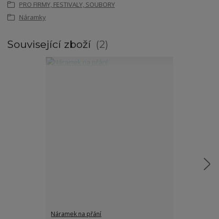
PRO FIRMY, FESTIVALY, SOUBORY
Náramky
Související zboží
2
Náramek na přání
Náramek s pt