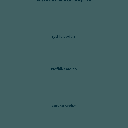
Poštovní holub čechrá pírka
rychlé dodání
Neflákáme to
záruka kvality