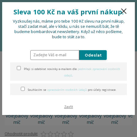
776 724 751
CZK
Sleva 100 Kč na váš první nákup.
0
0 Kč
Vyzkoušej nás, máme pro tebe 100 Kč slevu na první nákup,
stačí zadat mail, ale v klidu, u nás se nemusíš bát, že tě
budeme bombardovat newslettery. Když už něco pošleme,
Menu
bude to stát za to.
Úvod
PRO FIRMY, FESTIVALY, SOUBORY
Náramek volejbalový míč
Odeslat
Náramek volejbalový míč
Přeji si odebírat novinky e-mailem dle
podmínek zpracování osobních
údajů
.
Souhlasím se
zpracováním osobních údajů
pro účely registrace.
Zavřít
Ohodnotit produkt