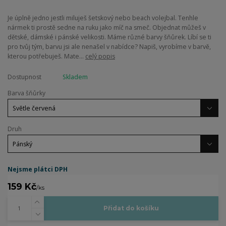
Je úplně jedno jestli miluješ šetskový nebo beach volejbal. Tenhle
nármek ti prostě sedne na ruku jako míč na smeč. Objednat můžeš v
dětské, dámské i pánské velikosti. Máme různé barvy šňůrek. Líbí se ti
pro tvůj tým, barvu jsi ale nenašel v nabídce? Napiš, vyrobíme v barvě,
kterou potřebuješ. Mate...
celý popis
Dostupnost
Skladem
Barva šňůrky
Druh
Nejsme plátci DPH
159 Kč
/
ks
Přidat do košíku