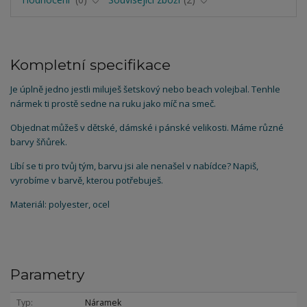
Kompletní specifikace
Je úplně jedno jestli miluješ šetskový nebo beach volejbal. Tenhle
nármek ti prostě sedne na ruku jako míč na smeč.
Objednat můžeš v dětské, dámské i pánské velikosti. Máme různé
barvy šňůrek.
Líbí se ti pro tvůj tým, barvu jsi ale nenašel v nabídce? Napiš,
vyrobíme v barvě, kterou potřebuješ.
Materiál: polyester, ocel
Parametry
Typ
Náramek