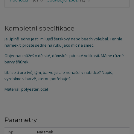
Kompletní specifikace
Je úplně jedno jestli miluješ šetskový nebo beach volejbal. Tenhle
nármek ti prostě sedne na ruku jako míč na smeč.
Objednat můžeš v dětské, dámské i pánské velikosti. Máme různé
barvy šňůrek.
Líbí se ti pro tvůj tým, barvu jsi ale nenašel v nabídce? Napiš,
vyrobíme v barvě, kterou potřebuješ.
Materiál: polyester, ocel
Parametry
Typ
Náramek