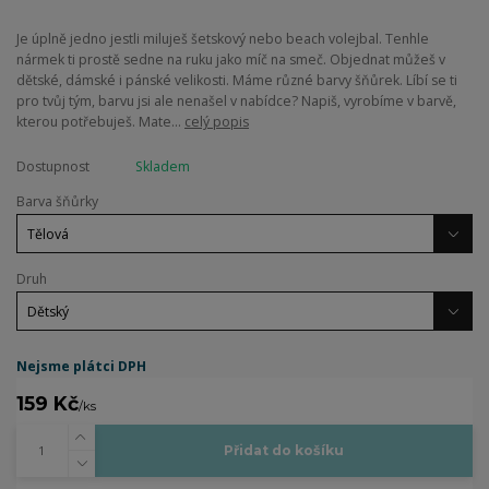
Je úplně jedno jestli miluješ šetskový nebo beach volejbal. Tenhle
nármek ti prostě sedne na ruku jako míč na smeč. Objednat můžeš v
dětské, dámské i pánské velikosti. Máme různé barvy šňůrek. Líbí se ti
pro tvůj tým, barvu jsi ale nenašel v nabídce? Napiš, vyrobíme v barvě,
kterou potřebuješ. Mate...
celý popis
Dostupnost
Skladem
Barva šňůrky
Druh
Nejsme plátci DPH
159 Kč
/
ks
Přidat do košíku