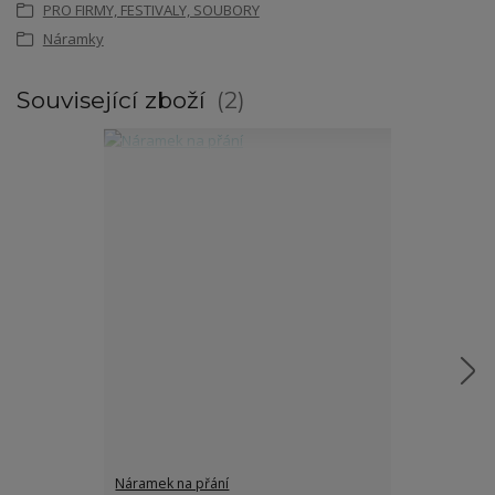
PRO FIRMY, FESTIVALY, SOUBORY
Náramky
Související zboží
2
Náramek na přání
Náramek s pt