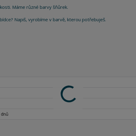
kosti. Máme různé barvy šňůrek.
 nabídce? Napiš, vyrobíme v barvě, kterou potřebuješ.
h dnů