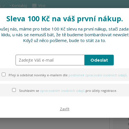
u
• Kontakty
Více
Sleva 100 Kč na váš první nákup.
Hleda
ušej nás, máme pro tebe 100 Kč slevu na první nákup, stačí zadat
v klidu, u nás se nemusíš bát, že tě budeme bombardovat newslet
DOPLŇKY
SLEVNĚNO
PRO FIRMY, FESTI
Když už něco pošleme, bude to stát za to.
volejbalový míč
Odeslat
ý míč
Přeji si odebírat novinky e-mailem dle
podmínek zpracování osobních údajů
.
Souhlasím se
zpracováním osobních údajů
pro účely registrace.
Zavřít