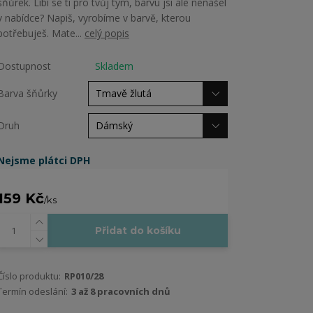
šňůrek. Líbí se ti pro tvůj tým, barvu jsi ale nenašel
v nabídce? Napiš, vyrobíme v barvě, kterou
potřebuješ. Mate...
celý popis
Dostupnost
Skladem
Barva šňůrky
Druh
Nejsme plátci DPH
159 Kč
/
ks
Přidat do košíku
Číslo produktu:
RP010/28
Termín odeslání:
3 až 8 pracovních dnů