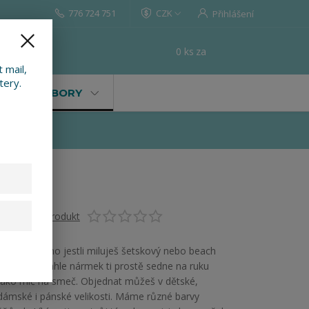
776 724 751
CZK
Přihlášení
0
ks
za
0 Kč
t
 mail,
tery.
VALY, SOUBORY
Ohodnotit produkt
Je úplně jedno jestli miluješ šetskový nebo beach
volejbal. Tenhle nármek ti prostě sedne na ruku
jako míč na smeč. Objednat můžeš v dětské,
dámské i pánské velikosti. Máme různé barvy