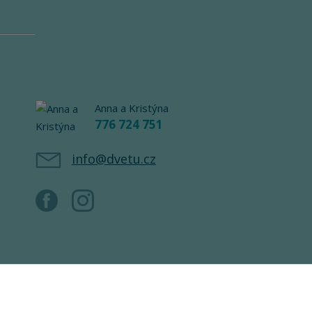
Anna a Kristýna
776 724 751
info@dvetu.cz