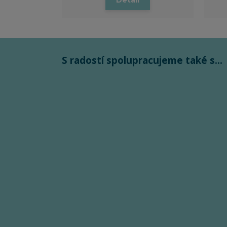
Detail
S radostí spolupracujeme také s...