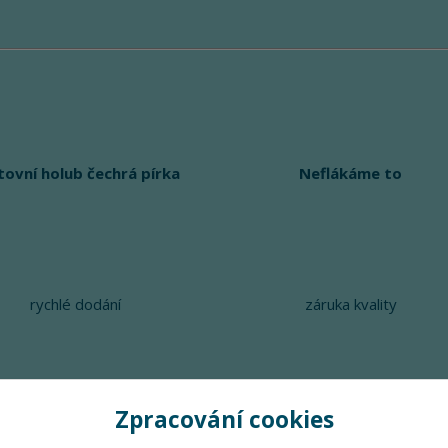
tovní holub čechrá pírka
Neflákáme to
rychlé dodání
záruka kvality
Zpracování cookies
Upravit sběr cookies.