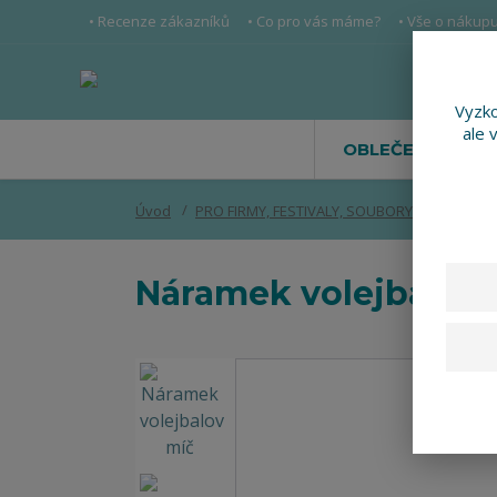
• Recenze zákazníků
• Co pro vás máme?
• Vše o nákup
Vyzko
ale 
OBLEČENÍ
Úvod
PRO FIRMY, FESTIVALY, SOUBORY
Náramek 
Náramek volejbalov