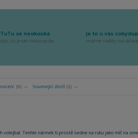
TuTu se neokouká
je to u vás cobydu
styl, co jinde nekoupíte
máme našito na sklad
nocení
0
Související zboží
2
ch volejbal. Tenhle nármek ti prostě sedne na ruku jako míč na sme