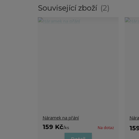
Související zboží
2
Náramek na přání
Nára
159 Kč
15
/
ks
Na dotaz