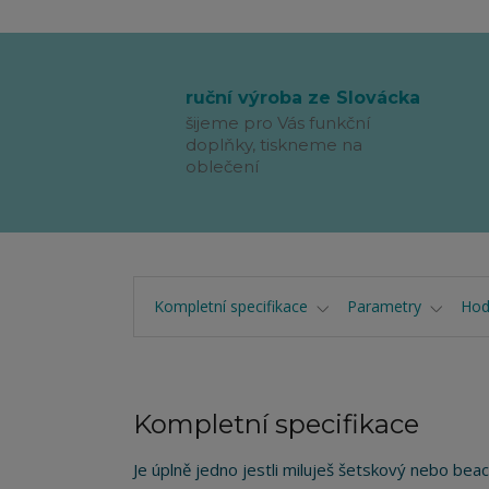
ruční výroba ze Slovácka
šijeme pro Vás funkční
doplňky, tiskneme na
oblečení
Kompletní specifikace
Parametry
Hod
Kompletní specifikace
Je úplně jedno jestli miluješ šetskový nebo bea