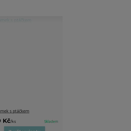
mek s ptáčkem
9 Kč
/
ks
Skladem