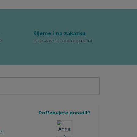
p
šijeme i na zakázku
ě
ať je váš soubor originální
Potřebujete poradit?
č.