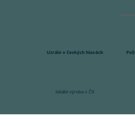
Uzrálo v českých hlavách
Poš
lokální výroba v ČR