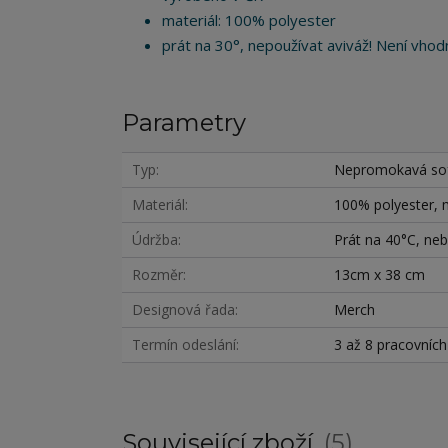
materiál: 100% polyester
prát na 30°, nepoužívat aviváž! Není vhodn
Parametry
Typ
Nepromokavá sof
Materiál
100% polyester,
Údržba
Prát na 40°C, nebě
Rozměr
13cm x 38 cm
Designová řada
Merch
Termín odeslání
3 až 8 pracovníc
Související zboží
5