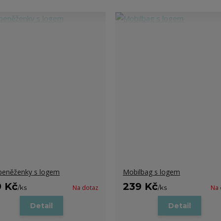
peněženky s logem
Mobilbag s logem
9 Kč
239 Kč
/
ks
Na dotaz
/
ks
Na 
Detail
Detail