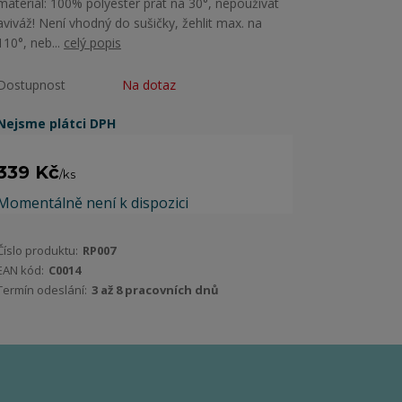
materiál: 100% polyester prát na 30°, nepoužívat
aviváž! Není vhodný do sušičky, žehlit max. na
110°, neb...
celý popis
Dostupnost
Na dotaz
Nejsme plátci DPH
339 Kč
/
ks
Momentálně není k dispozici
Číslo produktu:
RP007
EAN kód:
C0014
Termín odeslání:
3 až 8 pracovních dnů