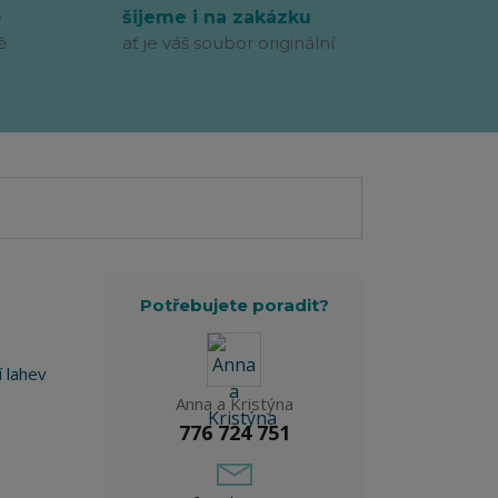
p
šijeme i na zakázku
ě
ať je váš soubor originální
Potřebujete poradit?
í lahev
Anna a Kristýna
776 724 751