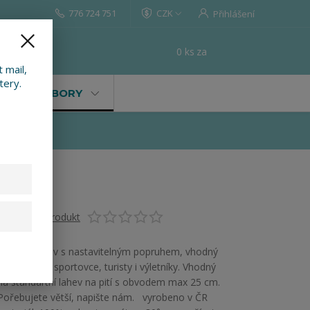
776 724 751
CZK
Přihlášení
0
ks
za
0 Kč
t
 mail,
tery.
VALY, SOUBORY
Ohodnotit produkt
Obal na léhev s nastavitelným popruhem, vhodný
pro všechny sportovce, turisty i výletníky. Vhodný
na standartní lahev na pití s obvodem max 25 cm.
Pořebujete větší, napište nám. vyrobeno v ČR