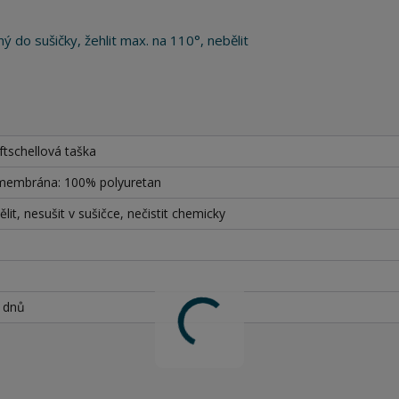
ý do sušičky, žehlit max. na 110°, nebělit
tschellová taška
 membrána: 100% polyuretan
lit, nesušit v sušičce, nečistit chemicky
h dnů