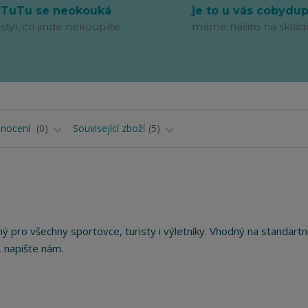
TuTu se neokouká
je to u vás cobydu
styl, co jinde nekoupíte
máme našito na sklad
nocení
0
Související zboží
5
 pro všechny sportovce, turisty i výletníky. Vhodný na standartn
 napište nám.