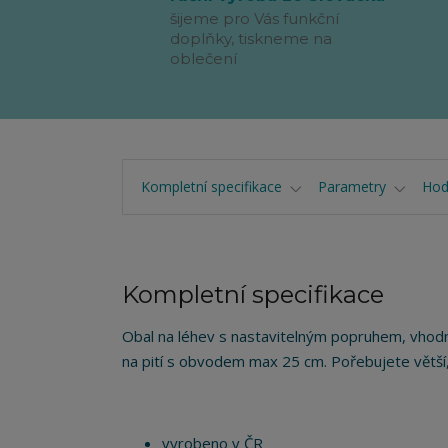
šijeme pro Vás funkční
doplňky, tiskneme na
oblečení
Kompletní specifikace
Parametry
Hod
Kompletní specifikace
Obal na léhev s nastavitelným popruhem, vhodný
na pití s obvodem max 25 cm. Pořebujete větší,
vyrobeno v ČR