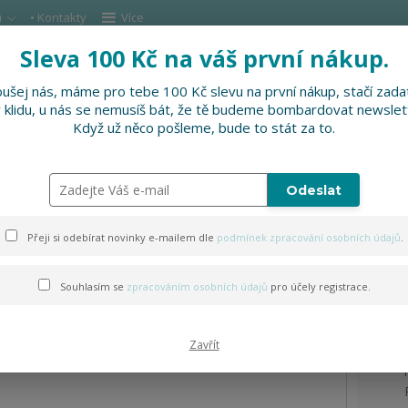
u
• Kontakty
Více
Sleva 100 Kč na váš první nákup.
Hleda
ušej nás, máme pro tebe 100 Kč slevu na první nákup, stačí zadat
v klidu, u nás se nemusíš bát, že tě budeme bombardovat newslet
DOPLŇKY
SLEVNĚNO
PRO FIRMY, FESTI
Když už něco pošleme, bude to stát za to.
sportovní lahev s logem
Odeslat
hev s logem
Přeji si odebírat novinky e-mailem dle
podmínek zpracování osobních údajů
.
Souhlasím se
zpracováním osobních údajů
pro účely registrace.
Zavřít