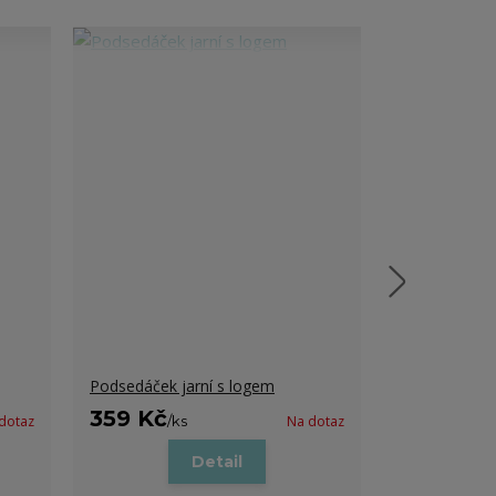
Podsedáček jarní s logem
TUTUbag s l
359 Kč
239 Kč
dotaz
/
ks
Na dotaz
/
k
Detail