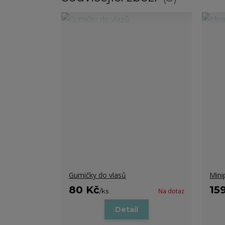
Gumičky do vlasů
Mini
80 Kč
15
/
ks
Na dotaz
Detail