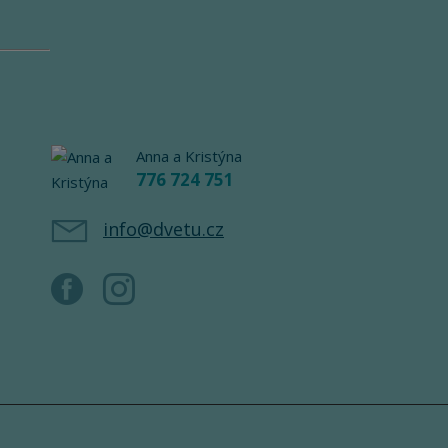
Anna a Kristýna
776 724 751
info@dvetu.cz