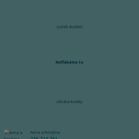
rychlé dodání
Neflákáme to
záruka kvality
Anna a Kristýna
776 724 751