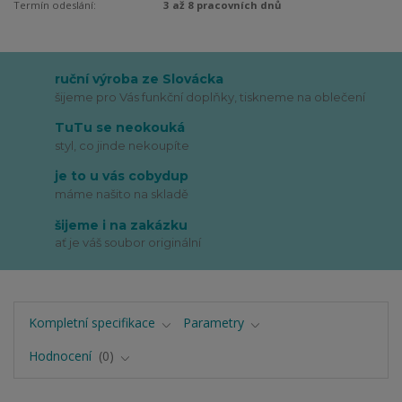
Termín odeslání:
3 až 8 pracovních dnů
ruční výroba ze Slovácka
šijeme pro Vás funkční doplňky, tiskneme na oblečení
TuTu se neokouká
styl, co jinde nekoupíte
je to u vás cobydup
máme našito na skladě
šijeme i na zakázku
ať je váš soubor originální
Kompletní specifikace
Parametry
Hodnocení
0