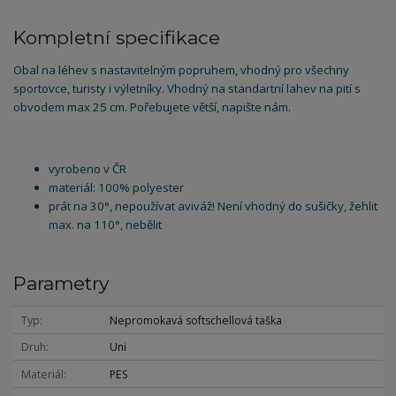
Kompletní specifikace
Obal na léhev s nastavitelným popruhem, vhodný pro všechny
sportovce, turisty i výletníky. Vhodný na standartní lahev na pití s
obvodem max 25 cm. Pořebujete větší, napište nám.
vyrobeno v ČR
materiál: 100% polyester
prát na 30°, nepoužívat aviváž! Není vhodný do sušičky, žehlit
max. na 110°, nebělit
Parametry
Typ
Nepromokavá softschellová taška
Druh
Uni
Materiál
PES