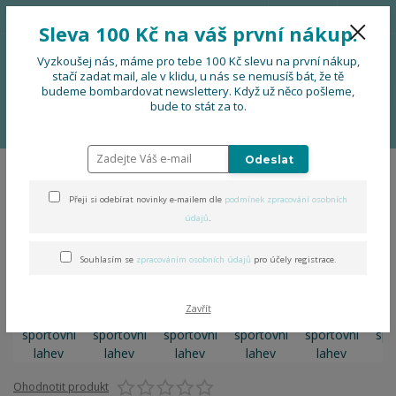
776 724 751
CZK
Sleva 100 Kč na váš první nákup.
0
0 Kč
Vyzkoušej nás, máme pro tebe 100 Kč slevu na první nákup,
stačí zadat mail, ale v klidu, u nás se nemusíš bát, že tě
budeme bombardovat newslettery. Když už něco pošleme,
Menu
bude to stát za to.
Úvod
DOPLŇKY
Obal na sportovní lahev
Odeslat
Obal na sportovní lahev
Přeji si odebírat novinky e-mailem dle
podmínek zpracování osobních
údajů
.
Souhlasím se
zpracováním osobních údajů
pro účely registrace.
Zavřít
Ohodnotit produkt