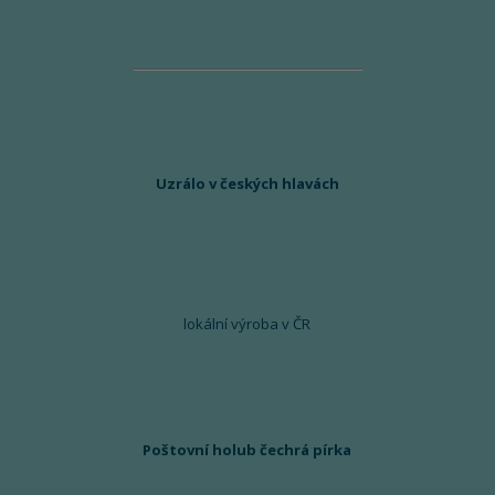
Uzrálo v českých hlavách
lokální výroba v ČR
Poštovní holub čechrá pírka