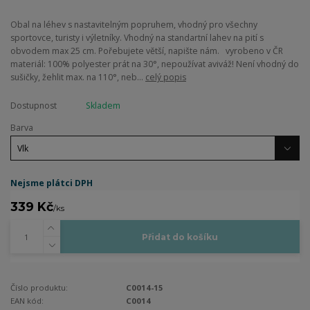
Obal na léhev s nastavitelným popruhem, vhodný pro všechny
sportovce, turisty i výletníky. Vhodný na standartní lahev na pití s
obvodem max 25 cm. Pořebujete větší, napište nám. vyrobeno v ČR
materiál: 100% polyester prát na 30°, nepoužívat aviváž! Není vhodný do
sušičky, žehlit max. na 110°, neb...
celý popis
Dostupnost
Skladem
Barva
Nejsme plátci DPH
339 Kč
/
ks
Přidat do košíku
Číslo produktu:
C0014-15
EAN kód:
C0014