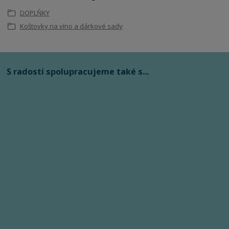
DOPLŇKY
Koštovky na víno a dárkové sady
S radostí spolupracujeme také s...