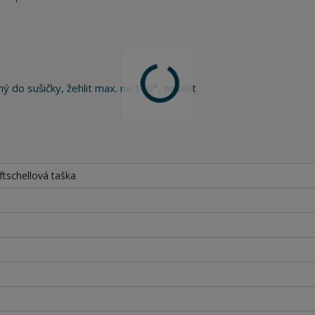
ý do sušičky, žehlit max. na 110°, nebělit
tschellová taška