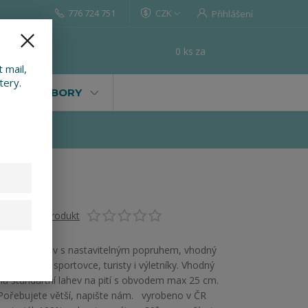
776 724 751
CZK
Přihlášení
0
ks
za
0 Kč
t
 mail,
tery.
VALY, SOUBORY
Ohodnotit produkt
Obal na léhev s nastavitelným popruhem, vhodný
pro všechny sportovce, turisty i výletníky. Vhodný
na standartní lahev na pití s obvodem max 25 cm.
Pořebujete větší, napište nám. vyrobeno v ČR