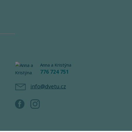
Anna a Kristýna
776 724 751
info@dvetu.cz