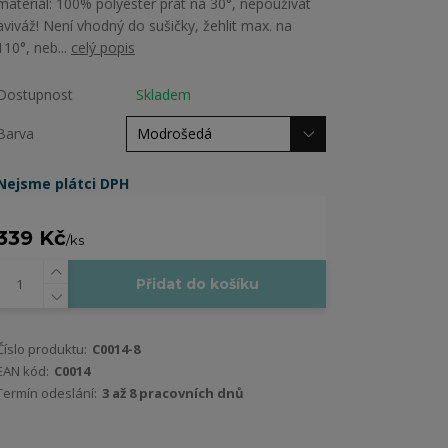
materiál: 100% polyester prát na 30°, nepoužívat
aviváž! Není vhodný do sušičky, žehlit max. na
110°, neb...
celý popis
Dostupnost
Skladem
Barva
Nejsme plátci DPH
339 Kč
/
ks
Přidat do košíku
Číslo produktu:
C0014-8
EAN kód:
C0014
Termín odeslání:
3 až 8 pracovních dnů