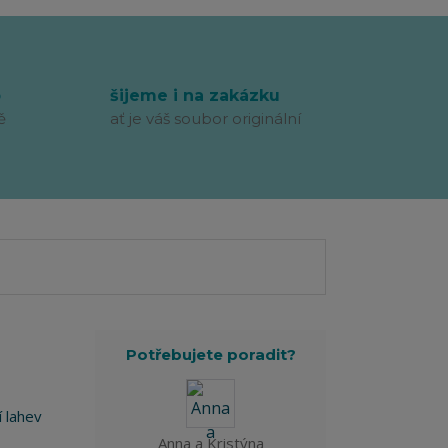
p
šijeme i na zakázku
ě
ať je váš soubor originální
Potřebujete poradit?
í lahev
Anna a Kristýna