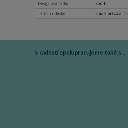
Designová řada
Sport
Termín odeslání
3 až 8 pracovníc
S radostí spolupracujeme také s...