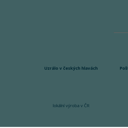
Uzrálo v českých hlavách
Poš
lokální výroba v ČR