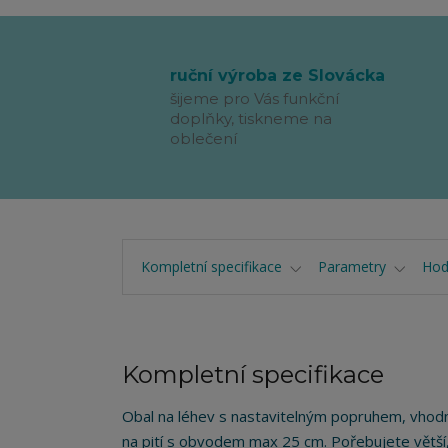
ruční výroba ze Slovácka
šijeme pro Vás funkční
doplňky, tiskneme na
oblečení
Kompletní specifikace
Parametry
Hod
Kompletní specifikace
Obal na léhev s nastavitelným popruhem, vhodný
na pití s obvodem max 25 cm. Pořebujete větší,