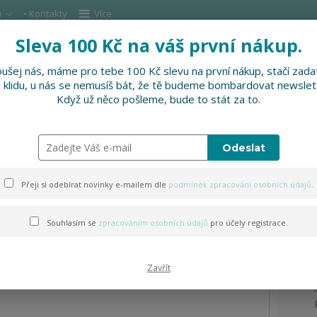
u
• Kontakty
Více
Sleva 100 Kč na váš první nákup.
Hleda
ušej nás, máme pro tebe 100 Kč slevu na první nákup, stačí zadat
v klidu, u nás se nemusíš bát, že tě budeme bombardovat newslet
DOPLŇKY
SLEVNĚNO
PRO FIRMY, FESTI
Když už něco pošleme, bude to stát za to.
Odeslat
hev
Přeji si odebírat novinky e-mailem dle
podmínek zpracování osobních údajů
.
Souhlasím se
zpracováním osobních údajů
pro účely registrace.
Zavřít