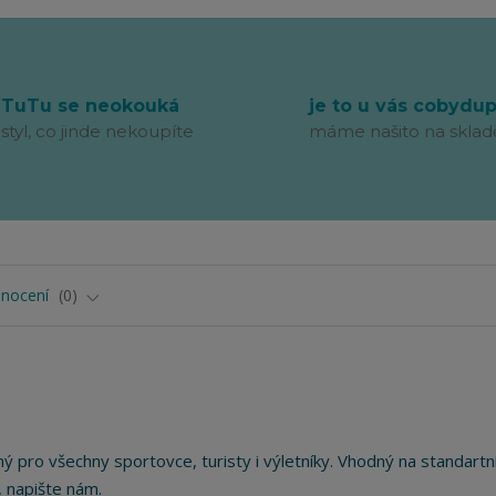
TuTu se neokouká
je to u vás cobydu
styl, co jinde nekoupíte
máme našito na sklad
nocení
0
 pro všechny sportovce, turisty i výletníky. Vhodný na standartn
 napište nám.