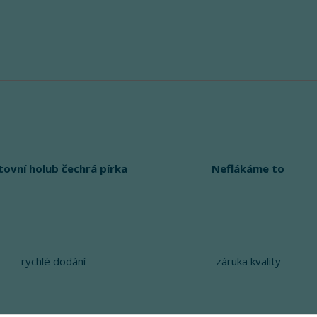
tovní holub čechrá pírka
Neflákáme to
rychlé dodání
záruka kvality