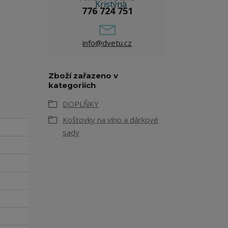
776 724 751
info@dvetu.cz
Zboží zařazeno v
kategoriích
DOPLŇKY
Koštovky na víno a dárkové
sady