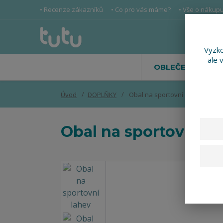
• Recenze zákazníků
• Co pro vás máme?
• Vše o nákup
Vyzko
ale 
OBLEČENÍ
Úvod
DOPLŇKY
Obal na sportovní lahev
Obal na sportovní la