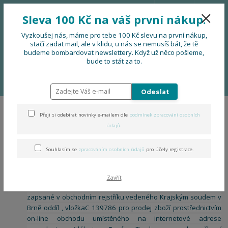
776 724 751
CZK
Sleva 100 Kč na váš první nákup.
0
0 Kč
Vyzkoušej nás, máme pro tebe 100 Kč slevu na první nákup,
stačí zadat mail, ale v klidu, u nás se nemusíš bát, že tě
budeme bombardovat newslettery. Když už něco pošleme,
Menu
bude to stát za to.
Úvod
Souhlas se zpracováním osobních údajů pro účely použití funkce
Hlídací pes
Odeslat
Přeji si odebírat novinky e-mailem dle
podmínek zpracování osobních
Souhlas se zpracováním
údajů
.
osobních údajů pro účely
Souhlasím se
zpracováním osobních údajů
pro účely registrace.
použití funkce Hlídací pes
TUTU, dvěTU, jsmeTU s.r.o., se sídlem
Šaňákova 57, Rybárny,
Zavřít
686 01 Uherské Hradiště
Identifikační číslo: 216 83 786,
zapsané v obchodním rejstříku
vedeného Krajským soudem v
Brně oddíl , vložkaC 139786
pro prodej zboží prostřednictvím
on-line obchodu umístěného na internetové adrese