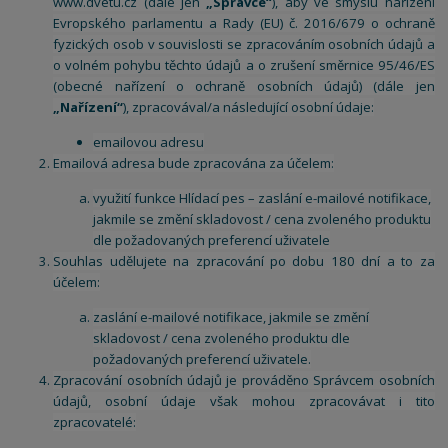
www.dvetu.cz
(dále jen
„Správce“
), aby ve smyslu nařízení
Evropského parlamentu a Rady (EU) č. 2016/679 o ochraně
fyzických osob v souvislosti se zpracováním osobních údajů a
o volném pohybu těchto údajů a o zrušení směrnice 95/46/ES
(obecné nařízení o ochraně osobních údajů) (dále jen
„Nařízení“
), zpracovával/a následující osobní údaje:
emailovou adresu
Emailová adresa bude zpracována za účelem:
využití funkce Hlídací pes – zaslání e-mailové notifikace,
jakmile se změní skladovost / cena zvoleného produktu
dle požadovaných preferencí uživatele
Souhlas udělujete na zpracování po dobu 180 dní a to za
účelem:
zaslání e-mailové notifikace, jakmile se změní
skladovost / cena zvoleného produktu dle
požadovaných preferencí uživatele.
Zpracování osobních údajů je prováděno Správcem osobních
údajů, osobní údaje však mohou zpracovávat i tito
zpracovatelé: