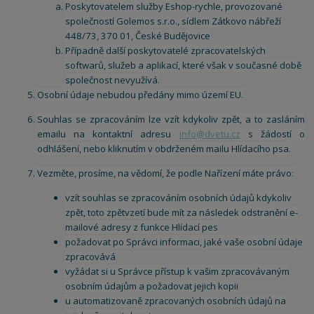
Poskytovatelem služby Eshop-rychle, provozované
společností Golemos s.r.o., sídlem Zátkovo nábřeží
448/73, 370 01, České Budějovice
Případně další poskytovatelé zpracovatelských
softwarů, služeb a aplikací, které však v současné době
společnost nevyužívá.
Osobní údaje nebudou předány mimo území EU.
Souhlas se zpracováním lze vzít kdykoliv zpět, a to zasláním
emailu na kontaktní adresu
info@dvetu.cz
s žádostí o
odhlášení, nebo kliknutím v obdrženém mailu Hlídacího psa.
Vezměte, prosíme, na vědomí, že podle Nařízení máte právo:
vzít souhlas se zpracováním osobních údajů kdykoliv
zpět, toto zpětvzetí bude mít za následek odstranění e-
mailové adresy z funkce Hlídací pes
požadovat po Správci informaci, jaké vaše osobní údaje
zpracovává
vyžádat si u Správce přístup k vašim zpracovávaným
osobním údajům a požadovat jejich kopii
u automatizovaně zpracovaných osobních údajů na