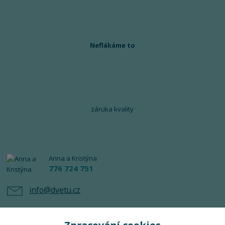
Neflákáme to
záruka kvality
Anna a Kristýna
776 724 751
info@dvetu.cz