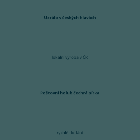
Uzrálo v českých hlavách
lokální výroba v ČR
Poštovní holub čechrá pírka
rychlé dodání