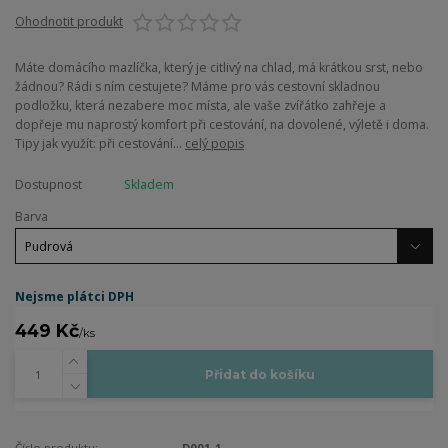
Ohodnotit produkt
Máte domácího mazlíčka, který je citlivý na chlad, má krátkou srst, nebo
žádnou? Rádi s ním cestujete? Máme pro vás cestovní skladnou
podložku, která nezabere moc místa, ale vaše zvířátko zahřeje a
dopřeje mu naprostý komfort při cestování, na dovolené, výletě i doma.
Tipy jak využít: při cestování...
celý popis
Dostupnost
Skladem
Barva
Nejsme plátci DPH
449 Kč
/
ks
Přidat do košíku
Číslo produktu:
D001-1