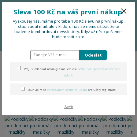
776 724 751
CZK
Sleva 100 Kč na váš první nákup.
0
0 Kč
Vyzkoušej nás, máme pro tebe 100 Kč slevu na první nákup,
stačí zadat mail, ale v klidu, u nás se nemusíš bát, že tě
budeme bombardovat newslettery. Když už něco pošleme,
Menu
bude to stát za to.
Úvod
DOPLŇKY
Podložky pro domácí mazlíčky
Odeslat
Podložky pro domácí
Přeji si odebírat novinky e-mailem dle
podmínek zpracování osobních
mazlíčky
údajů
.
Souhlasím se
zpracováním osobních údajů
pro účely registrace.
Zavřít