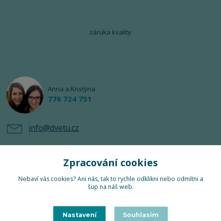
záruka kvality
Anna a Kristýna
776 724 751
info@dvetu.cz
Zpracování cookies
Nebaví vás cookies? Ani nás, tak to rychle odklikni nebo odmítni a
šup na náš web.
Upravit sběr cookies.
Nastavení
Souhlasím