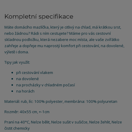
Kompletní specifikace
Máte domácího mazlíčka, který je citlivý na chlad, má krátkou srst,
nebo žádnou? Rádi s ním cestujete? Máme pro vás cestovní
skladnou podložku, která nezabere moc místa, ale vaše zvířátko
zahřeje a dopřeje mu naprostý komfort při cestování, na dovolené,
výletě i doma.
Tipy jak využít:
při cestování vlakem
na dovolené
na procházky v chladném počasí
na horách
Materiál: rub, líc: 100% polyester, membrána: 100% polyuretan
Rozměr: 40x55 cm, +-1cm
Praní na 40°C, Nelze bělit, Nelze sušit v sušičce, Nelze žehlit, Nelze
čistit chemicky