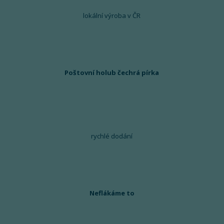
lokální výroba v ČR
Poštovní holub čechrá pírka
rychlé dodání
Neflákáme to