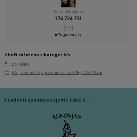
Anna a Kristýna
776 724 751
info@dvetu.cz
Zboží zařazeno v kategoriích
DOPLŇKY
Hřejivé podložky pro domácí mazlíčky 40 x 55 cm
S radostí spolupracujeme také s...