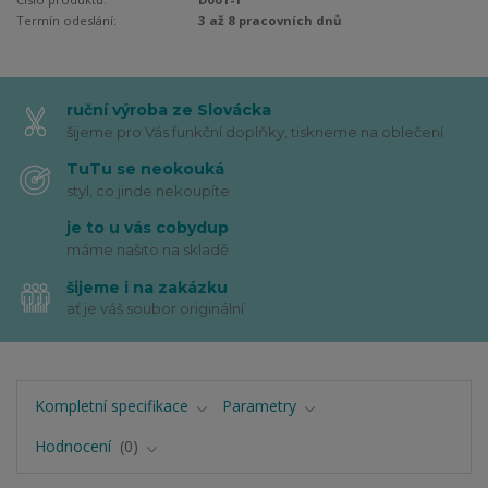
Termín odeslání:
3 až 8 pracovních dnů
ruční výroba ze Slovácka
šijeme pro Vás funkční doplňky, tiskneme na oblečení
TuTu se neokouká
styl, co jinde nekoupíte
je to u vás cobydup
máme našito na skladě
šijeme i na zakázku
ať je váš soubor originální
Kompletní specifikace
Parametry
Hodnocení
0